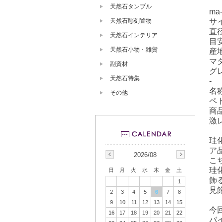
天然石タンブル
ma-
サ
天然石彫刻置物
直径
天然石インテリア
目安
天然石小物・雑貨
産
マ
副資材
グ
天然石特集
-
名
その他
ペ
商
激
珪
ア
2026/08
こ
珪
日
月
火
水
木
金
土
飾
1
見
2
3
4
5
6
7
8
9
10
11
12
13
14
15
今
16
17
18
19
20
21
22
バ