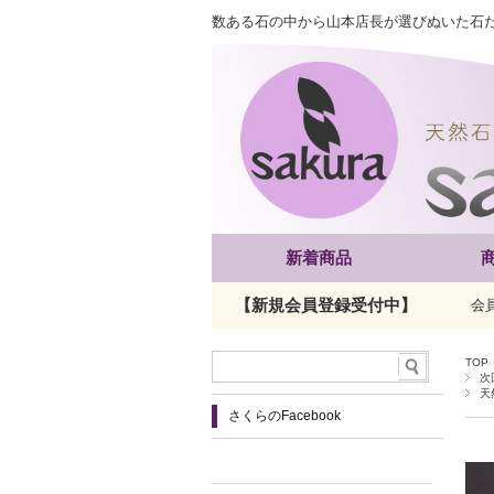
数ある石の中から山本店長が選びぬいた石
新着商品
【新規会員登録受付中】
会
TOP
次
天
さくらのFacebook