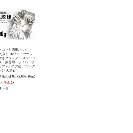
っぷりお徳用パック
00g入り ホワイトセージ
付きクラスター スマッジ
グ・薫香用ドライハーブ
リフォルニア産 パワース
ーン 天然石
常販売価格:
¥2,607
(税込)
,607
(税込)
 9 個