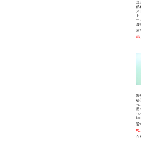
当
然
ス
ト
ー
透
通
¥3
激
秘
っ
用
う
ko
通
¥1
在庫