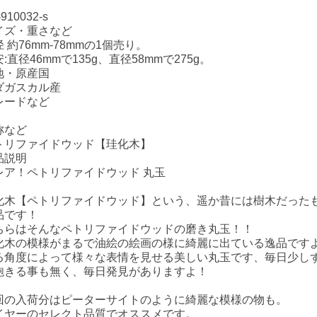
910032-s
イズ・重さなど
 約76mm-78mmの1個売り。
:直径46mmで135g、直径58mmで275g。
地・原産国
ダガスカル産
レードなど
称など
トリファイドウッド【珪化木】
品説明
レア！ペトリファイドウッド 丸玉
化木【ペトリファイドウッド】という、遥か昔には樹木だった
品です！
ちらはそんなペトリファイドウッドの磨き丸玉！！
化木の模様がまるで油絵の絵画の様に綺麗に出ている逸品です
る角度によって様々な表情を見せる美しい丸玉です、毎日少し
飽きる事も無く、毎日発見がありますよ！
回の入荷分はピーターサイトのように綺麗な模様の物も。
イヤーのセレクト品質でオススメです。