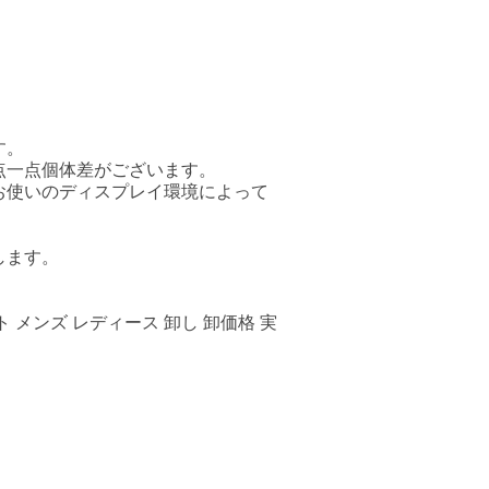
す。
点一点個体差がございます。
お使いのディスプレイ環境によって
します。
 メンズ レディース 卸し 卸価格 実