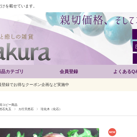
だけを載せています。
商品カテゴリ
会員登録
よくあるQ
員登録でお得なクーポン企画など実施中
回コピー商品
然石丸玉
カ行天然石
珪化木（化石）