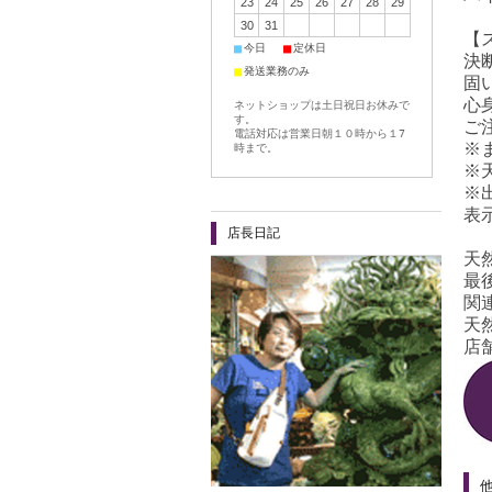
23
24
25
26
27
28
29
30
31
【
■
■
今日
定休日
決
■
発送業務のみ
固
心
ネットショップは土日祝日お休みで
す。
ご
電話対応は営業日朝１０時から１7
※
時まで。
※
※
表
店長日記
天
最
関
天
店舗