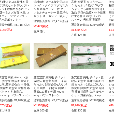
店1番人気 3本脚付き 天
送料無料 メール便対応のコ
高級 龍涎香 りゅうぜんこ
激安
石 浄化セット 特大 ブレ
ンパクトタイプ マダガスカ
う たっぷり1箱約150グラ
秘伝
レット浄化用さざれセッ
ル産 水晶ポイント付 クリ
ム 古くから珍重されてきた
っぷ
 選べるさざれ石 水晶/ロ
スタルチューナー 音叉浄化
逸品 病気の治癒や体を健康
用 
ズクォーツ/アメジスト +
セット オーガンジー袋入り
にする香り inmy -s パワー
う
明水晶ポイント +
ストーン 天然石 竜涎香
ko
通常販売価格:
¥2,479
(税込)
常販売価格:
¥3,718
(税込)
通常販売価格:
¥1,540
(税込)
通常
¥2,479
(税込)
,718
(税込)
¥1,540
(税込)
¥1,
在庫切れ
在庫 124 個
在庫
安宣言 高級 チベット族
激安宣言 最高級 チベット
激安宣言 高級 チベット族
お買
伝 如意宝 増益香 黄箱 た
族秘伝 如意宝 純檀王 茶箱
秘伝 如意宝 薬師甘露香 白
化
ぷり1箱約100g入り 浄化
たっぷり1箱約100g入り 浄
箱 たっぷり1箱約100g入り
シ
 増益香 如意宝 増益香 ゆ
化用 純檀王 如意宝 純檀王
浄化用 除障香 如意宝 除障
な
パケット 対象商品。
贅沢に白檀を使用 kou-s
香 薬師甘露香 白箱 ゆうパ
ォル
u-s inmy パワーストーン
inmy パワーストーン
ケット 対象商品。 inmy
トー
常販売価格:
¥1,870
(税込)
通常販売価格:
¥2,970
(税込)
通常販売価格:
¥2,970
(税込)
通常
,870
(税込)
¥2,970
(税込)
¥2,970
(税込)
¥46
 149 個
在庫 103 個
在庫 130 個
在庫