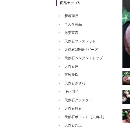
商品カテゴリ
新着商品
再入荷商品
激安宣言
天然石ブレスレット
天然石1珠売りビーズ
天然石ペンダントトップ
天然石連
至純天珠
天然石さざれ
浄化用品
天然石クラスター
天然石原石
天然石ポイント（六角柱）
天然石丸玉