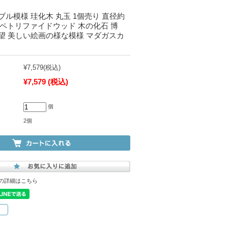
ル模様 珪化木 丸玉 1個売り 直径約
mm ペトリファイドウッド 木の化石 博
望 美しい絵画の様な模様 マダガスカ
¥7,579
(税込)
¥7,579
(税込)
個
2個
の詳細はこちら