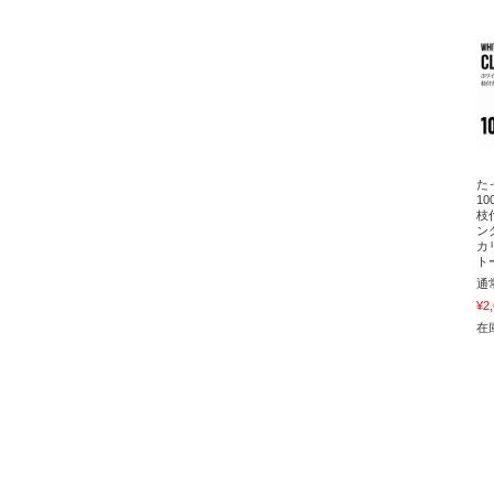
た
1
枝
ン
カ
ト
通
¥2
在庫