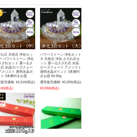
れ石 天然石 浄化セッ
パワーストーン 浄化セット
中 パワーストーン 浄化
大 天然石 浄化 さざれ石セ
さざれセット 選べるさ
ット 選べるさざれ石 水晶
石 水晶/ローズクォー
ローズクォーツ アメジスト
アメジスト 透明水晶ポ
透明水晶ポイント 3本脚付
ト 3本脚付きお皿
きお皿 60-80g
販売価格:
¥2,618
(税込)
通常販売価格:
¥3,058
(税込)
618
(税込)
¥3,058
(税込)