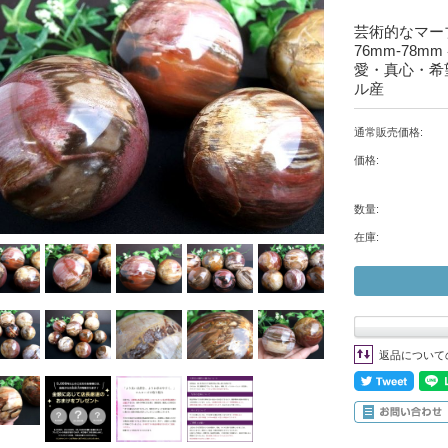
芸術的なマーブ
76mm-78
愛・真心・希
ル産
通常販売価格:
価格:
数量:
在庫:
返品について