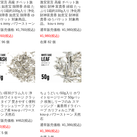
宣言 高級 チベット族
激安宣言 高級 チベット族
 如意宝 除障香 赤箱 た
秘伝 財神 富貴香 緑箱 たっ
り1箱約100g入り 浄化
ぷり1箱約100g入り 浄化用
除障香 如意宝 除障香 ゆ
財神富貴香 如意宝 財神富
パケット 対象商品。
貴香 ゆうパケット 対象商
u-s inmy パワーストーン
品。 kou-s inmy
販売価格:
¥1,760
(税込)
通常販売価格:
¥1,980
(税込)
760
(税込)
¥1,980
(税込)
 96 個
在庫 82 個
い得30グラム入り 浄
ちょうどいい50g入り ホワ
用ホワイトセージ クラッ
イトセージリーフ 50gパッ
ュタイプ 焚きやすく便利
ク 枝無しリーフのみ スマ
クラッシュリーフ カリフ
ッジング・薫香用ドライハ
ニア産 kou-p パワース
ーブ カリフォルニア産
ン 天然石
kou-p パワーストーン 天然
石
販売価格:
¥462
(税込)
通常販売価格:
¥1,386
(税込)
2
(税込)
¥1,386
(税込)
 5 個
在庫 2 個