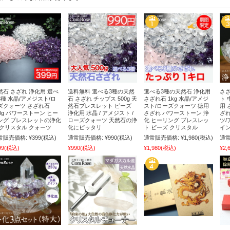
然石 さざれ 浄化用 選べ
送料無料 選べる3種の天然
選べる3種の天然石 浄化用
さざ
3種 水晶/アメジスト/ロ
石 さざれ チップス 500g 天
さざれ石 1kg 水晶/アメジ
ト 
ズクォーツ さざれ石
然石ブレスレット ビーズ
スト/ローズクォーツ 徳用
用 
00g パワーストーン ヒー
浄化用 水晶 / アメジスト /
さざれ パワーストーン 浄
ざれ
ング ブレスレットの浄化
ローズクォーツ 天然石の浄
化 ヒーリング ブレスレッ
ツ/
 クリスタル クォーツ
化にピッタリ
ト ビーズ クリスタル
イン
常販売価格:
¥399
(税込)
通常販売価格:
¥990
(税込)
通常販売価格:
¥1,980
(税込)
通常
99
(税込)
¥990
(税込)
¥1,980
(税込)
¥2,