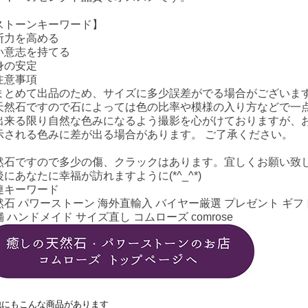
ストーンキーワード】
断力を高める
い意志を持てる
身の安定
注意事項
まとめて出品のため、サイズに多少誤差がでる場合がございま
天然石ですので石によっては色の比率や模様の入り方などで一
出来る限り自然な色みになるよう撮影を心がけておりますが、
示される色みに差が出る場合があります。 ご了承ください。
然石ですので多少の傷、クラックはあります。宜しくお願い致
後にあなたに幸福が訪れますように(*^_^*)
連キーワード
然石 パワーストーン 海外直輸入 バイヤー厳選 プレゼント ギフト
 ハンドメイド サイズ直し コムローズ comrose
他にもこんな商品があります