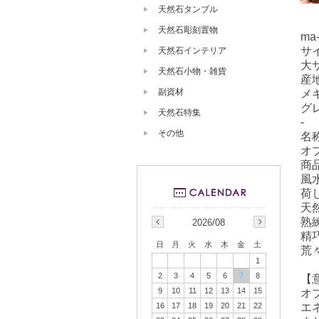
天然石タンブル
天然石彫刻置物
ma-
サ
天然石インテリア
大サ
天然石小物・雑貨
産
副資材
メ
グ
天然石特集
-
その他
名
オ
商
風
荷
天
熟
2026/08
精
日
月
火
水
木
金
土
荒
1
2
3
4
5
6
7
8
【
9
10
11
12
13
14
15
オ
エ
16
17
18
19
20
21
22