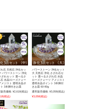
れ石 天然石 浄化セッ
パワーストーン 浄化セット
中 パワーストーン 浄化
大 天然石 浄化 さざれ石セ
さざれセット 選べるさ
ット 選べるさざれ石 水晶
石 水晶/ローズクォー
ローズクォーツ アメジスト
アメジスト 透明水晶ポ
透明水晶ポイント 3本脚付
ト 3本脚付きお皿
きお皿 60-80g
販売価格:
¥2,618
(税込)
通常販売価格:
¥3,058
(税込)
618
(税込)
¥3,058
(税込)