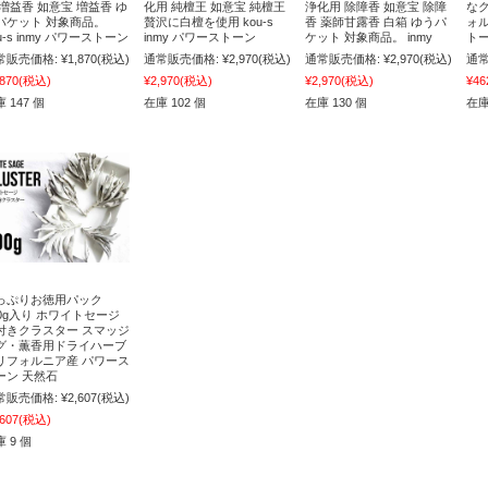
 増益香 如意宝 増益香 ゆ
化用 純檀王 如意宝 純檀王
浄化用 除障香 如意宝 除障
な
パケット 対象商品。
贅沢に白檀を使用 kou-s
香 薬師甘露香 白箱 ゆうパ
ォル
u-s inmy パワーストーン
inmy パワーストーン
ケット 対象商品。 inmy
トー
常販売価格:
¥1,870
(税込)
通常販売価格:
¥2,970
(税込)
通常販売価格:
¥2,970
(税込)
通常
,870
(税込)
¥2,970
(税込)
¥2,970
(税込)
¥46
 147 個
在庫 102 個
在庫 130 個
在庫
っぷりお徳用パック
00g入り ホワイトセージ
付きクラスター スマッジ
グ・薫香用ドライハーブ
リフォルニア産 パワース
ーン 天然石
常販売価格:
¥2,607
(税込)
,607
(税込)
 9 個