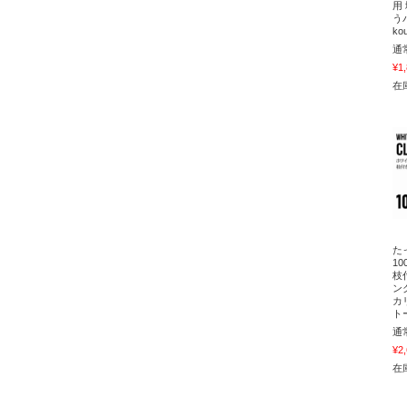
用
う
ko
通
¥1
在庫
た
1
枝
ン
カ
ト
通
¥2
在庫