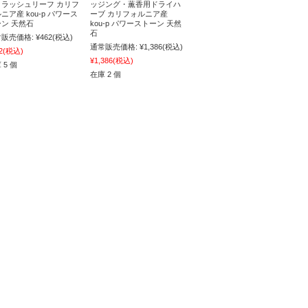
クラッシュリーフ カリフ
ッジング・薫香用ドライハ
ニア産 kou-p パワース
ーブ カリフォルニア産
ン 天然石
kou-p パワーストーン 天然
石
販売価格:
¥462
(税込)
通常販売価格:
¥1,386
(税込)
2
(税込)
¥1,386
(税込)
 5 個
在庫 2 個