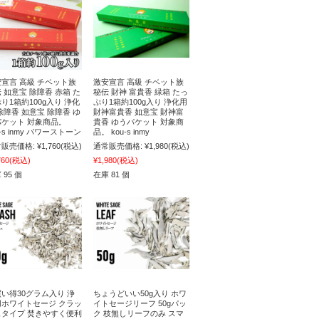
宣言 高級 チベット族
激安宣言 高級 チベット族
 如意宝 除障香 赤箱 た
秘伝 財神 富貴香 緑箱 たっ
り1箱約100g入り 浄化
ぷり1箱約100g入り 浄化用
除障香 如意宝 除障香 ゆ
財神富貴香 如意宝 財神富
パケット 対象商品。
貴香 ゆうパケット 対象商
u-s inmy パワーストーン
品。 kou-s inmy
販売価格:
¥1,760
(税込)
通常販売価格:
¥1,980
(税込)
760
(税込)
¥1,980
(税込)
 95 個
在庫 81 個
い得30グラム入り 浄
ちょうどいい50g入り ホワ
用ホワイトセージ クラッ
イトセージリーフ 50gパッ
ュタイプ 焚きやすく便利
ク 枝無しリーフのみ スマ