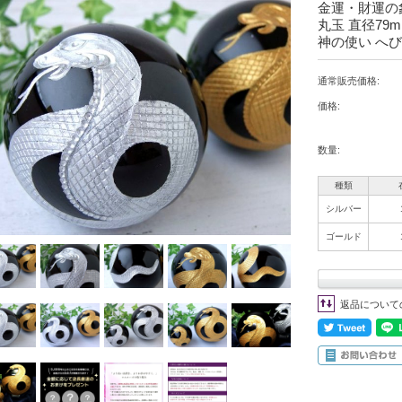
金運・財運の
丸玉 直径79m
神の使い へび
通常販売価格:
価格:
数量:
種類
シルバー
ゴールド
返品について