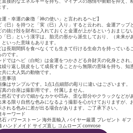
た直接的なエネルギーを持ち、マイナスの感情や衝動を抑え、
ます。
金運・幸運の象徴「神の使い」と言われるヘビ】
ビ（巳）を持つと「実（巳）入り」すると云われ、金運アップ
ビの抜け殻を財布に入れておくと金運が上がるというおまじな
の「巳」という漢字は、胎児の形から派生しており、（未来が
）といった意味もあります。
ビは長期間餌を食べなくても生きて行ける生命力を持っている
るのです。
ンドではヘビ（白蛇）は金運をつかさどる弁財天の化身とされ
は繰り返し脱皮をして成長することから無限の意味を持ち、知
女共に大人気の動物です。
注意事項
画像はサンプルです。1点1点細部の彫りに違いはございます。
写真の台座は撮影用です。付属しません。
天然石ですので細かなカケや凹み、歪な部分やクラックなどが
出来る限り自然な色みになるよう撮影を心がけておりますが、
示される色みに差が出る場合があります。ご了承下さい。
連キーワード
然石 パワーストーン 海外直輸入 バイヤー厳選 プレゼント ギフト
 ハンドメイド サイズ直し コムローズ comrose