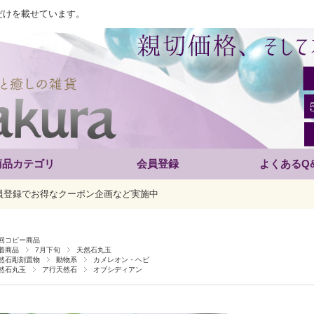
だけを載せています。
商品カテゴリ
会員登録
よくあるQ
員登録でお得なクーポン企画など実施中
回コピー商品
着商品
7月下旬
天然石丸玉
然石彫刻置物
動物系
カメレオン・ヘビ
然石丸玉
ア行天然石
オブシディアン