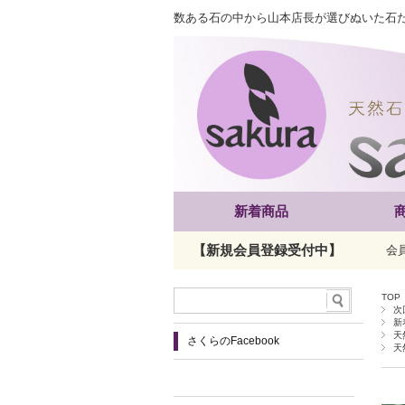
数ある石の中から山本店長が選びぬいた石
新着商品
【新規会員登録受付中】
会
TOP
次
新
天
さくらのFacebook
天