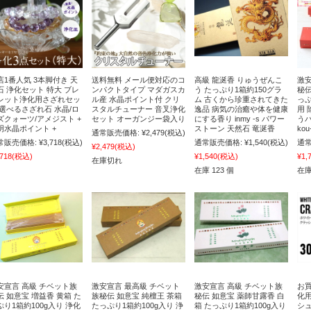
店1番人気 3本脚付き 天
送料無料 メール便対応のコ
高級 龍涎香 りゅうぜんこ
激安
石 浄化セット 特大 ブレ
ンパクトタイプ マダガスカ
う たっぷり1箱約150グラ
秘伝
レット浄化用さざれセッ
ル産 水晶ポイント付 クリ
ム 古くから珍重されてきた
っぷ
 選べるさざれ石 水晶/ロ
スタルチューナー 音叉浄化
逸品 病気の治癒や体を健康
用 
ズクォーツ/アメジスト +
セット オーガンジー袋入り
にする香り inmy -s パワー
う
明水晶ポイント +
ストーン 天然石 竜涎香
ko
通常販売価格:
¥2,479
(税込)
常販売価格:
¥3,718
(税込)
通常販売価格:
¥1,540
(税込)
通常
¥2,479
(税込)
,718
(税込)
¥1,540
(税込)
¥1,
在庫切れ
在庫 123 個
在庫
安宣言 高級 チベット族
激安宣言 最高級 チベット
激安宣言 高級 チベット族
お買
伝 如意宝 増益香 黄箱 た
族秘伝 如意宝 純檀王 茶箱
秘伝 如意宝 薬師甘露香 白
化
ぷり1箱約100g入り 浄化
たっぷり1箱約100g入り 浄
箱 たっぷり1箱約100g入り
シ