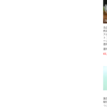
当
然
ス
ト
ー
透
通
¥3
激
秘
っ