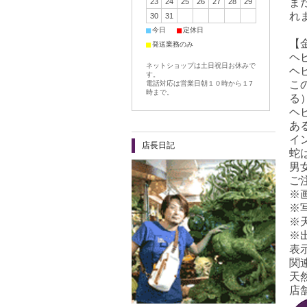
ま
23
24
25
26
27
28
29
れ
30
31
■
■
今日
定休日
【
■
発送業務のみ
ヘ
ネットショップは土日祝日お休みで
ヘ
す。
こ
電話対応は営業日朝１０時から１7
時まで。
る
ヘ
あ
イ
店長日記
蛇
男
ご
※
※
※
※
表
関
天
店舗