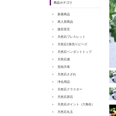
商品カテゴリ
新着商品
再入荷商品
激安宣言
天然石ブレスレット
天然石1珠売りビーズ
天然石ペンダントトップ
天然石連
至純天珠
天然石さざれ
浄化用品
天然石クラスター
天然石原石
天然石ポイント（六角柱）
天然石丸玉