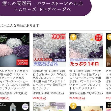
他にもこんな商品があります
然石 さざれ 浄化用 選べ
送料無料 選べる3種の天然
選べる3種の天然石 浄化用
さざ
3種 水晶/アメジスト/ロ
石 さざれ チップス 500g 天
さざれ石 1kg 水晶/アメジ
ト 
ズクォーツ さざれ石
然石ブレスレット ビーズ
スト/ローズクォーツ 徳用
用 
00g パワーストーン ヒー
浄化用 水晶 / アメジスト /
さざれ パワーストーン 浄
ざれ
ング ブレスレットの浄化
ローズクォーツ 天然石の浄
化 ヒーリング ブレスレッ
ツ/
 クリスタル クォーツ
化にピッタリ
ト ビーズ クリスタル
イン
常販売価格:
¥399
(税込)
通常販売価格:
¥990
(税込)
通常販売価格:
¥1,980
(税込)
通常
99
(税込)
¥990
(税込)
¥1,980
(税込)
¥2,