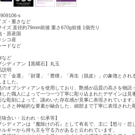
909106-s
イズ・重さなど
イズ 直径約79mm前後 重さ670g前後 1個売り
地・原産国
キシコ産
レードなど
称など
ブシディアン【黒曜石】丸玉
品説明
水で「金運」「財運」「豊穣」「再生（脱皮）」の象徴とされ
しました。
然のオブシディアンを使用しており、艶感が品質の高さを物語
練した職人によって一つ一つ丁寧に彫り込まれたデザインは見
巧な彫刻によって、謎めいた存在感が見事に表現されています
々しさと神秘的な要素が融合した、細部まで丁寧に表現された
意味合い・云われ・伝承等】
ブシディアンは『魔除けの石』として有名で、主に【怒り・悲
ネルギーから持ち主を守る力があると云われています。