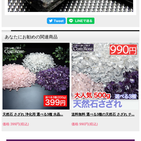
あなたにお勧めの関連商品
天然石 さざれ 浄化用 選べる3種 水晶...
送料無料 選べる3種の天然石 さざれ チ...
価格:399円(税込)
価格:990円(税込)