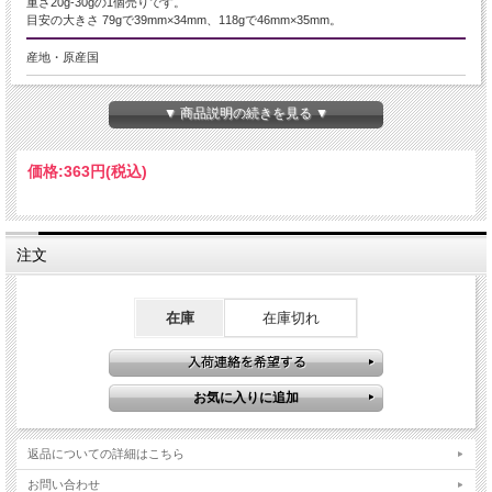
重さ20g-30gの1個売りです。
目安の大きさ 79gで39mm×34mm、118gで46mm×35mm。
産地・原産国
ブラジル産
▼ 商品説明の続きを見る ▼
グレードなど
つやつや美品
価格:
363円
(税込)
名称など
ブラックトルマリン【電気石】結晶原石
注文
商品説明
希少な原石タイプのブラックトルマリンが入荷いたしました！！
在庫
在庫切れ
10月の誕生石、幸運、健康を引き寄せる石！として人気の高いトルマリン！
このブラックトルマリン原石は、トルマリンの特徴である縦条線がきれいに出て
いて、原石のコレクターの方には、お値段もお買い得でオススメですよ。
トルマリンは、現在5分類13種類に分けられており、その色と性質によってパワ
ーもそれぞれ違ってきます。
返品についての詳細はこちら
どの種類のトルマリンにも共通して、身体に有害な電磁波を防ぐという効果があ
りますので、携帯電話やパソコンなどをひんぱんに使っている方にお勧めのパワ
お問い合わせ
ーストーンです。