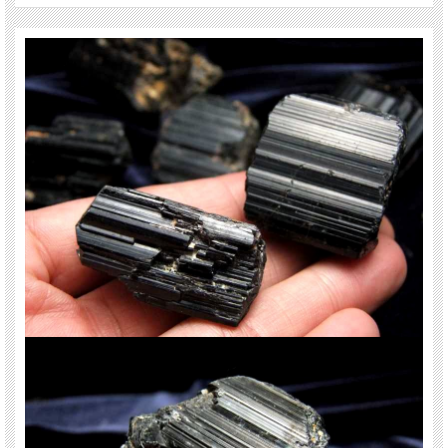
まるで木炭のような見た目をしているブラックトルマリン原石。
艶々光沢柱状結晶で高級感、重厚感があります。
ストーンキーワード
ネガティブなエネルギーの除去。
優しさや忍耐力を強くする効果。
ご注意事項
※撮影に使用した原石は、軽く水拭きしています。 お届けした商品に砂等が付い
ていた場合は、軽く水拭きして頂ければ光沢感が復活しますよ。
※商品の特性上、強度が脆くなっております。取り扱いには御注意ください。
※配送中にかけてしまう恐れが有ります。ご理解の方のみご利用ください。
天然石ですので多少の傷、クラックはあります。宜しくお願い致します。 最後に
あなたに幸福が訪れますように(*^_^*)
関連キーワード
天然石 パワーストーン 海外直輸入 バイヤー厳選 プレゼント ギフト メンズ レデ
ィース 卸し 卸価格 実店舗 ハンドメイド サイズ直し コムローズ comrose