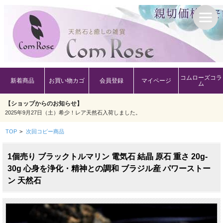
コムローズコラ
新着商品
お買い物カゴ
会員登録
マイページ
ム
【ショップからのお知らせ】
2025年9月27日（土）希少！レア天然石入荷しました。
TOP
>
次回コピー商品
1個売り ブラックトルマリン 電気石 結晶 原石 重さ 20g-
30g 心身を浄化・精神との調和 ブラジル産 パワーストー
ン 天然石