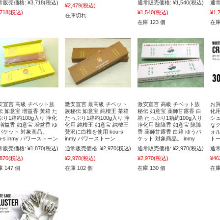
常販売価格:
¥3,718
(税込)
通常販売価格:
¥1,540
(税込)
通常
¥2,479
(税込)
,718
(税込)
¥1,540
(税込)
¥1,
在庫切れ
在庫 123 個
在庫
安宣言 高級 チベット族
激安宣言 最高級 チベット
激安宣言 高級 チベット族
お買
伝 如意宝 増益香 黄箱 た
族秘伝 如意宝 純檀王 茶箱
秘伝 如意宝 薬師甘露香 白
化
ぷり1箱約100g入り 浄化
たっぷり1箱約100g入り 浄
箱 たっぷり1箱約100g入り
シ
 増益香 如意宝 増益香 ゆ
化用 純檀王 如意宝 純檀王
浄化用 除障香 如意宝 除障
な
パケット 対象商品。
贅沢に白檀を使用 kou-s
香 薬師甘露香 白箱 ゆうパ
ォル
u-s inmy パワーストーン
inmy パワーストーン
ケット 対象商品。 inmy
トー
常販売価格:
¥1,870
(税込)
通常販売価格:
¥2,970
(税込)
通常販売価格:
¥2,970
(税込)
通常
,870
(税込)
¥2,970
(税込)
¥2,970
(税込)
¥46
 147 個
在庫 102 個
在庫 130 個
在庫