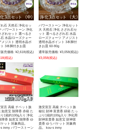
れ石 天然石 浄化セッ
パワーストーン 浄化セット
中 パワーストーン 浄化
大 天然石 浄化 さざれ石セ
さざれセット 選べるさ
ット 選べるさざれ石 水晶
石 水晶/ローズクォー
ローズクォーツ アメジスト
アメジスト 透明水晶ポ
透明水晶ポイント 3本脚付
ト 3本脚付きお皿
きお皿 60-80g
販売価格:
¥2,618
(税込)
通常販売価格:
¥3,058
(税込)
618
(税込)
¥3,058
(税込)
宣言 高級 チベット族
激安宣言 高級 チベット族
 如意宝 除障香 赤箱 た
秘伝 財神 富貴香 緑箱 たっ
り1箱約100g入り 浄化
ぷり1箱約100g入り 浄化用
除障香 如意宝 除障香 ゆ
財神富貴香 如意宝 財神富
パケット 対象商品。
貴香 ゆうパケット 対象商
u-s inmy パワーストーン
品。 kou-s inmy