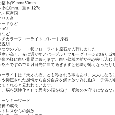
幅 約99mm×50mm
 約10mm、重さ 127g
地・原産国
メリカ産
レードなど
5A!
称など
ルチカラーフローライト プレート原石
品説明
やつやのプレート状フローライト原石が入荷しました！
明度が高く、光に透かすとパープルとブルーグリーンの織り成
画像の様に白い背景に映えます。白い壁紙の前や光が差し込む
天然石ですので直射日光に当て過ぎますと色味が薄くなったり
ローライトは『天才の石』とも称される事もあり、大人になる
ンや抑圧された感情から自分自身を解き放つ為に働き、子供の
めてくれると云われています。
た、脳を活性化させて思考の幅を拡げ、受験のお守りになるな
トーンキーワード
精神の成長
ストレスからの解放