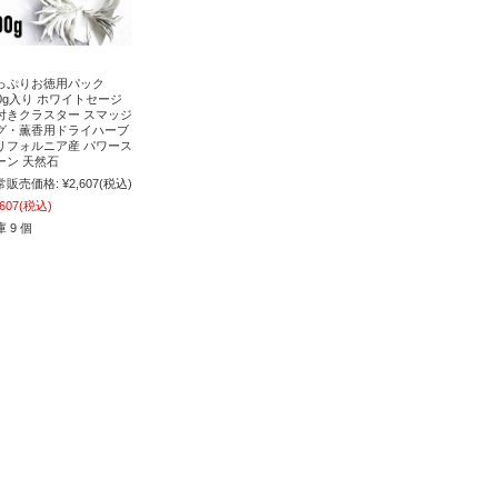
っぷりお徳用パック
00g入り ホワイトセージ
付きクラスター スマッジ
グ・薫香用ドライハーブ
リフォルニア産 パワース
ーン 天然石
常販売価格:
¥2,607
(税込)
,607
(税込)
 9 個