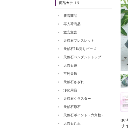
商品カテゴリ
新着商品
再入荷商品
激安宣言
天然石ブレスレット
天然石1珠売りビーズ
天然石ペンダントトップ
天然石連
至純天珠
天然石さざれ
浄化用品
天然石クラスター
天然石原石
天然石ポイント（六角柱）
ge-
天然石丸玉
サ