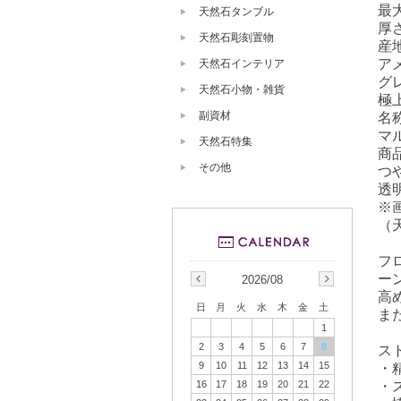
最大
天然石タンブル
厚さ
天然石彫刻置物
産
ア
天然石インテリア
グ
天然石小物・雑貨
極上
副資材
名
マ
天然石特集
商
その他
つ
透
※
（
フ
ー
2026/08
高
日
月
火
水
木
金
土
ま
1
2
3
4
5
6
7
8
ス
9
10
11
12
13
14
15
・
・
16
17
18
19
20
21
22