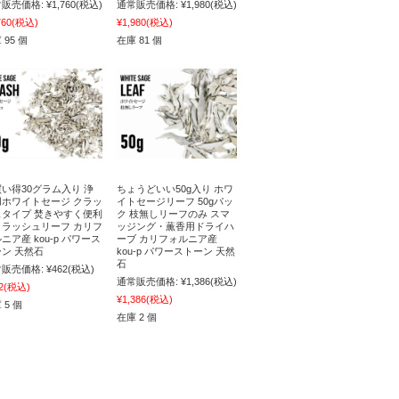
販売価格:
¥1,760
(税込)
通常販売価格:
¥1,980
(税込)
760
(税込)
¥1,980
(税込)
 95 個
在庫 81 個
い得30グラム入り 浄
ちょうどいい50g入り ホワ
用ホワイトセージ クラッ
イトセージリーフ 50gパッ
ュタイプ 焚きやすく便利
ク 枝無しリーフのみ スマ
クラッシュリーフ カリフ
ッジング・薫香用ドライハ
ニア産 kou-p パワース
ーブ カリフォルニア産
ン 天然石
kou-p パワーストーン 天然
石
販売価格:
¥462
(税込)
通常販売価格:
¥1,386
(税込)
2
(税込)
¥1,386
(税込)
 5 個
在庫 2 個