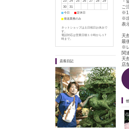
・
23
24
25
26
27
28
29
ご
30
31
※
■
■
今日
定休日
※
■
発送業務のみ
表
ネットショップは土日祝日お休みで
す。
天
電話対応は営業日朝１０時から１7
時まで。
最
※
関
天
店長日記
店舗