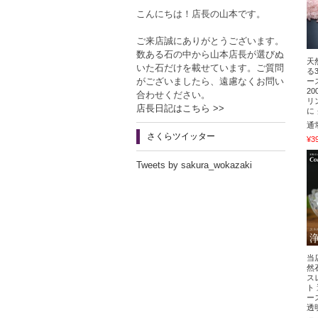
こんにちは！店長の山本です。
ご来店誠にありがとうございます。
数ある石の中から山本店長が選びぬ
天
いた石だけを載せています。ご質問
る
がございましたら、遠慮なくお問い
ー
2
合わせください。
リ
店長日記はこちら >>
に
通
さくらツイッター
¥3
Tweets by sakura_wokazaki
当
然
ス
ト
ー
透