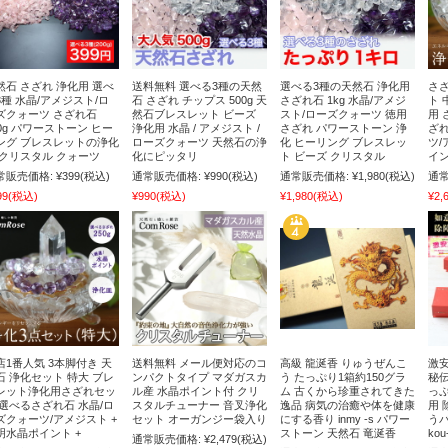
然石 さざれ 浄化用 選べ
送料無料 選べる3種の天然
選べる3種の天然石 浄化用
さざ
3種 水晶/アメジスト/ロ
石 さざれ チップス 500g 天
さざれ石 1kg 水晶/アメジ
ト 
ズクォーツ さざれ石
然石ブレスレット ビーズ
スト/ローズクォーツ 徳用
用 
00g パワーストーン ヒー
浄化用 水晶 / アメジスト /
さざれ パワーストーン 浄
ざれ
ング ブレスレットの浄化
ローズクォーツ 天然石の浄
化 ヒーリング ブレスレッ
ツ/
 クリスタル クォーツ
化にピッタリ
ト ビーズ クリスタル
イン
常販売価格:
¥399
(税込)
通常販売価格:
¥990
(税込)
通常販売価格:
¥1,980
(税込)
通常
99
(税込)
¥990
(税込)
¥1,980
(税込)
¥2,
店1番人気 3本脚付き 天
送料無料 メール便対応のコ
高級 龍涎香 りゅうぜんこ
激安
石 浄化セット 特大 ブレ
ンパクトタイプ マダガスカ
う たっぷり1箱約150グラ
秘伝
レット浄化用さざれセッ
ル産 水晶ポイント付 クリ
ム 古くから珍重されてきた
っぷ
 選べるさざれ石 水晶/ロ
スタルチューナー 音叉浄化
逸品 病気の治癒や体を健康
用 
ズクォーツ/アメジスト +
セット オーガンジー袋入り
にする香り inmy -s パワー
う
明水晶ポイント +
ストーン 天然石 竜涎香
ko
通常販売価格:
¥2,479
(税込)