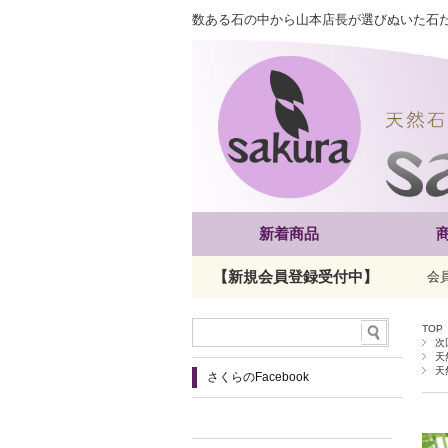
数ある石の中から山本店長が選びぬいた石
新着商品
【新規会員登録受付中】
会
TOP
次
天
天
さくらのFacebook