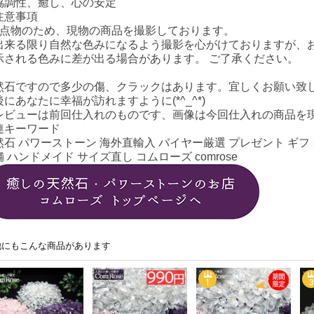
協調性、癒し、心の安定
注意事項
1点物のため、現物の商品を撮影しております。
出来る限り自然な色みになるよう撮影を心がけておりますが、
示される色みに差が出る場合があります。 ご了承ください。
然石ですので多少の傷、クラックはあります。宜しくお願い致
後にあなたに幸福が訪れますように(*^_^*)
レビューは前回仕入れのものです、画像は今回仕入れの商品を
連キーワード
然石 パワーストーン 海外直輸入 バイヤー厳選 プレゼント ギフト
 ハンドメイド サイズ直し コムローズ comrose
他にもこんな商品があります