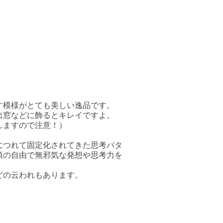
す模様がとても美しい逸品です。
出窓などに飾るとキレイですよ。
しますので注意！）
につれて固定化されてきた思考パタ
頃の自由で無邪気な発想や思考力を
どの云われもあります。