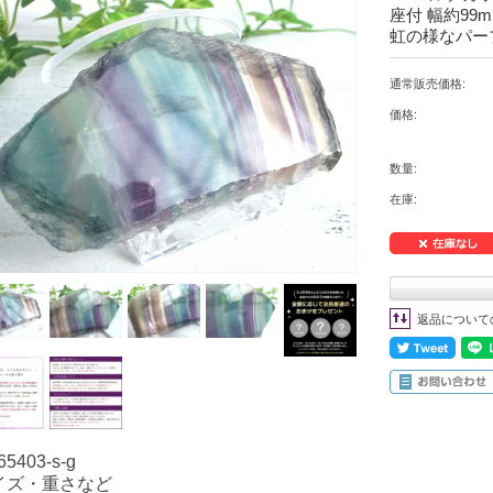
座付 幅約99
虹の様なパー
通常販売価格:
価格:
数量:
在庫:
返品について
65403-s-g
イズ・重さなど