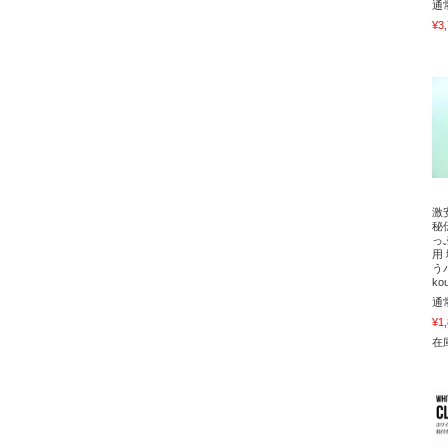
通
¥3
激
秘
っ
用
う
ko
通
¥1
在庫