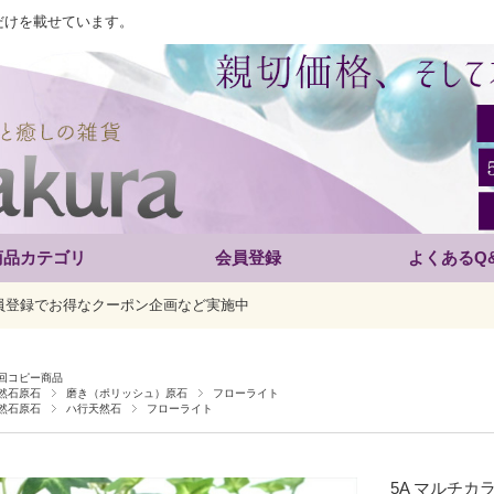
だけを載せています。
商品カテゴリ
会員登録
よくあるQ
員登録でお得なクーポン企画など実施中
回コピー商品
然石原石
磨き（ポリッシュ）原石
フローライト
然石原石
ハ行天然石
フローライト
5A マルチカ