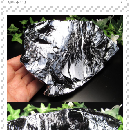
お問い合わせ
「蛍光X線分析」を行う際に出る「回折線」という現象による元素の揺らぎを修
正したものとなります。
回折線とは蛍光X線分析をする際に実際は存在のしない元素を表示してしまう現
象のようなものです。
当社は一つのサンプルに対し4度の検査を行い、パーセントが0.0001以上の毎回
存在した元素を存在するものとして結果が出ております。
表面の光沢が美しく、他の似た色みの天然石ではとても重たいですが、こちらは
軽くてとても軽快な感じがします！
激安入荷ですので、ぜひお見逃し無く！
ご注意事項
※商品特性上、欠けや窪みがある場合がございますがご了承下さいませ。
最後にあなたに幸福が訪れますように。
関連キーワード
天然石 パワーストーン 海外直輸入 バイヤー厳選 プレゼント ギフト メンズ レデ
ィース 卸し 卸価格 実店舗 ハンドメイド サイズ直し コムローズ comrose