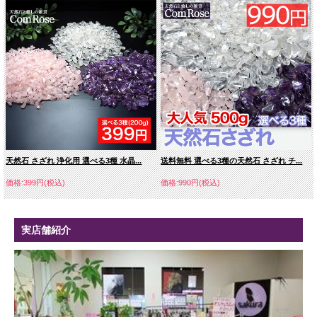
天然石 さざれ 浄化用 選べる3種 水晶...
送料無料 選べる3種の天然石 さざれ チ...
価格:399円(税込)
価格:990円(税込)
実店舗紹介