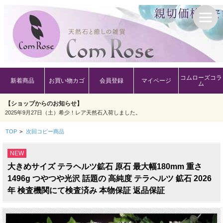
コムローズコラ
新着商品
お買い物カゴ
会員登録
マイページ
ム
【ショップからのお知らせ】
2025年9月27日（土）希少！レア天然石入荷しました。
TOP
>
次回コピー商品
NEW
大きめサイズ テラヘルツ鉱石 原石 最大幅180mm 重さ
1496g つやつや光沢 話題の 高純度 テラヘルツ 鉱石 2026
年 検査機関にて検査済み 本物保証 返品保証