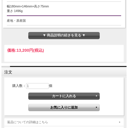
幅180mm×146mm×高さ75mm
重さ 1496g
産地・原産国
-
▼ 商品説明の続きを見る ▼
グレードなど
-
価格:
13,200円
(税込)
名称など
高純度 テラヘルツ鉱石・原石
注文
商品説明
購入数：
個
話題のテラヘルツ鉱石が激安入荷です！
健康系の云われで人気の高いテラヘルツ鉱石！
その純度が品質として考えられることが多く、サンプルを用いエネルギー分散型
蛍光エックス線分析を行い、結果を掲載させていただきました。
サンプルの為、個別の誤差は想定されますが、とても高純度のタイプとなってお
ります。
返品についての詳細はこちら
試験結果のテラヘルツ純度について。