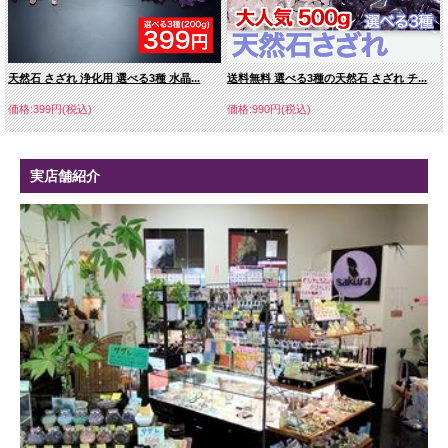
天然石 さざれ 浄化用 選べる3種 水晶...
送料無料 選べる3種の天然石 さざれ チ...
価格:399円(税込)
価格:990円(税込)
実店舗紹介