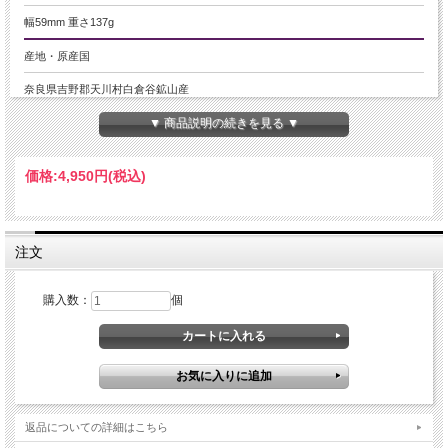
幅59mm 重さ137g
産地・原産国
奈良県吉野郡天川村白倉谷鉱山産
▼ 商品説明の続きを見る ▼
グレードなど
名称など
価格:
4,950円
(税込)
レインボー ガーネット(アンドラダイトガーネット)
商品説明
注文
奈良県天川村からパワフルなレインボーガーネットの原石が入荷しました！
もともとガーネットが採掘される地として有名な奈良県天川村は古来より「ミス
購入数：
個
テリアスな地」として知られています。
修験道の開祖である役行者が修行した地であり、巨大な霊的パワーの源泉だと考
えられてきました。
レインボーガーネットは夢を叶える力をサポートしてくれる天然石です。
宇宙と繋がると云われる石でもあり、天からのメッセージを授けてくれるとも言
われてきました。
不思議な輝きと重厚な見た目は眺めているだけでエネルギーを感じられる存在感
返品についての詳細はこちら
があります。