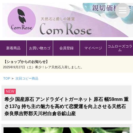
コムローズコラ
新着商品
お買い物カゴ
会員登録
マイページ
ム
【ショップからのお知らせ】
2025年9月27日（土）希少！レア天然石入荷しました。
TOP
>
次回コピー商品
NEW
希少 国産原石 アンドラダイトガーネット 原石 幅59mm 重
さ137g 持ち主の魅力を高めて恋愛運を向上させる天然石
奈良県吉野郡天川村白倉谷鉱山産