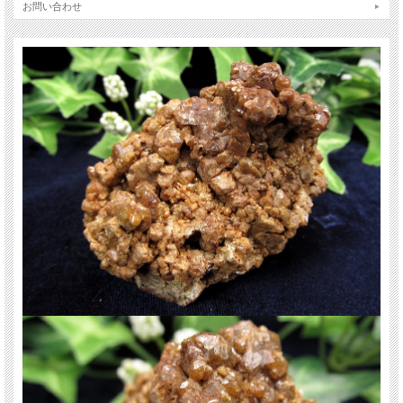
お問い合わせ
【ストーンキーワード】
・持ち主の魅力を高める
・疲れた心を癒して気力を取り戻す
・新しい人生を創造する
とても貴重な国産の原石。数量が限られておりますのでお早めに！
ご注意事項
※1点物につき画像は現物を撮影しています。
※天然石ですので細かなカケや凹み、歪な部分やクラックなどがある場合があり
ます。
※天然石商品には鉱物の含有量や色みに個体差があります。また、出来る限り自
然な色みになるよう撮影を心がけておりますが、お使いのディスプレイ環境によ
って表示される色みに差が出る場合があります。ご了承下さい。
天然石ですので多少の傷、クラックはあります。宜しくお願い致します。
最後にあなたに幸福が訪れますように（*^_^*）
関連キーワード
天然石 パワーストーン 海外直輸入 バイヤー厳選 プレゼント ギフト メンズ レデ
ィース 卸し 卸価格 実店舗 ハンドメイド サイズ直し コムローズ comrose