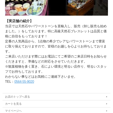
【実店舗の紹介】
当店では天然石やパワーストーンを直輸入し、販売（卸し販売も始め
ました。）をしております。特に高級天然石ブレスレットは品質と価
格に自信をもっております！
定番の人気商品から、1点物の希少でレアなパワーストーンまで豊富
に取り揃えておりますので、皆様のお越しを心よりお待ちしておりま
す。
ご来店いただけます際にはお電話にてご希望のご来店日時をお知らせ
くだきますと、準備などの対応をさせていただきます。
※観葉植物を多く置き、石によい環境と明るい店作り、明るいスタッ
フでお待ちしております。
わからない事などはお気軽にご連絡下さいませ。
TEL：
0564-55-9020
お店のトップへ戻る
カートを見る
マイページへ