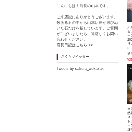
こんにちは！店長の山本です。
ご来店誠にありがとうございます。
数ある石の中から山本店長が選びぬ
天
いた石だけを載せています。ご質問
る
がございましたら、遠慮なくお問い
ー
合わせください。
2
リ
店長日記はこちら >>
に
通
さくらツイッター
¥3
Tweets by sakura_wokazaki
当
然
ス
ト
ー
透