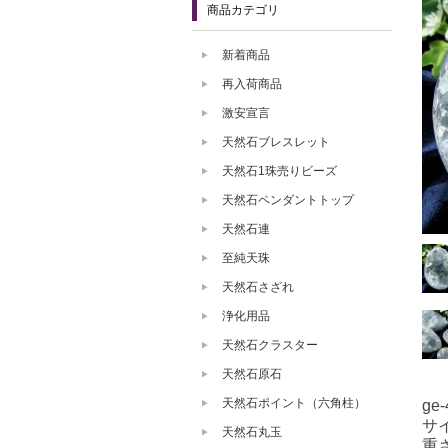
商品カテゴリ
新着商品
再入荷商品
激安宣言
天然石ブレスレット
天然石1珠売りビーズ
天然石ペンダントトップ
天然石連
至純天珠
天然石さざれ
浄化用品
天然石クラスター
天然石原石
天然石ポイント（六角柱）
ge-
サ
天然石丸玉
重さ