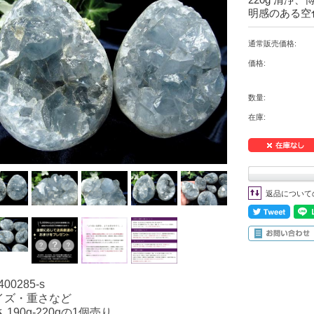
明感のある空
通常販売価格:
価格:
数量:
在庫:
返品について
400285-s
イズ・重さなど
 190g-220gの1個売り。