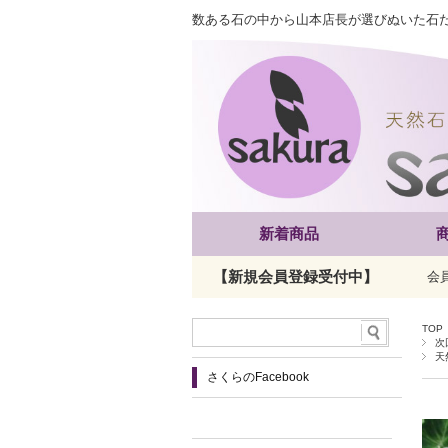
数ある石の中から山本店長が選びぬいた石
新着商品
【新規会員登録受付中】
会
TOP
次
天
さくらのFacebook