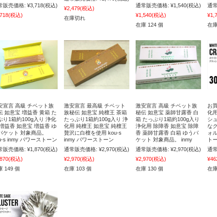
常販売価格:
¥3,718
(税込)
通常販売価格:
¥1,540
(税込)
通常
¥2,479
(税込)
,718
(税込)
¥1,540
(税込)
¥1,
在庫切れ
在庫 124 個
在庫
安宣言 高級 チベット族
激安宣言 最高級 チベット
激安宣言 高級 チベット族
お買
伝 如意宝 増益香 黄箱 た
族秘伝 如意宝 純檀王 茶箱
秘伝 如意宝 薬師甘露香 白
化
ぷり1箱約100g入り 浄化
たっぷり1箱約100g入り 浄
箱 たっぷり1箱約100g入り
シ
 増益香 如意宝 増益香 ゆ
化用 純檀王 如意宝 純檀王
浄化用 除障香 如意宝 除障
な
パケット 対象商品。
贅沢に白檀を使用 kou-s
香 薬師甘露香 白箱 ゆうパ
ォル
u-s inmy パワーストーン
inmy パワーストーン
ケット 対象商品。 inmy
トー
常販売価格:
¥1,870
(税込)
通常販売価格:
¥2,970
(税込)
通常販売価格:
¥2,970
(税込)
通常
,870
(税込)
¥2,970
(税込)
¥2,970
(税込)
¥46
 149 個
在庫 103 個
在庫 130 個
在庫