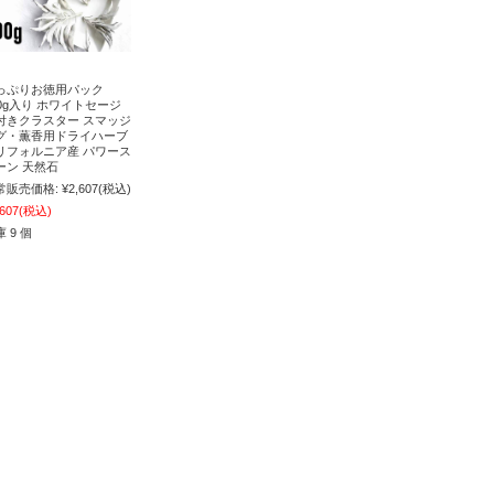
っぷりお徳用パック
00g入り ホワイトセージ
付きクラスター スマッジ
グ・薫香用ドライハーブ
リフォルニア産 パワース
ーン 天然石
常販売価格:
¥2,607
(税込)
,607
(税込)
 9 個