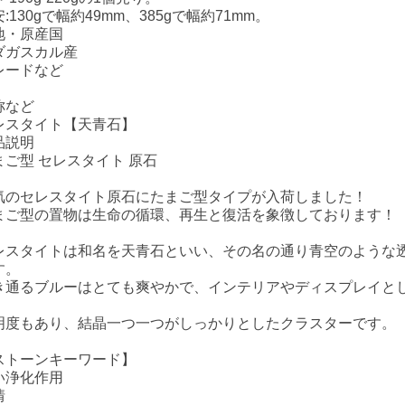
:130gで幅約49mm、385gで幅約71mm。
地・原産国
ダガスカル産
レードなど
称など
レスタイト【天青石】
品説明
まご型 セレスタイト 原石
気のセレスタイト原石にたまご型タイプが入荷しました！
まご型の置物は生命の循環、再生と復活を象徴しております！
レスタイトは和名を天青石といい、その名の通り青空のような
す。
き通るブルーはとても爽やかで、インテリアやディスプレイと
！
明度もあり、結晶一つ一つがしっかりとしたクラスターです。
ストーンキーワード】
い浄化作用
情