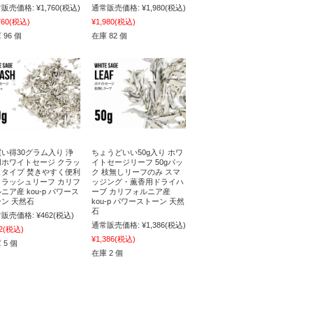
販売価格:
¥1,760
(税込)
通常販売価格:
¥1,980
(税込)
760
(税込)
¥1,980
(税込)
 96 個
在庫 82 個
い得30グラム入り 浄
ちょうどいい50g入り ホワ
用ホワイトセージ クラッ
イトセージリーフ 50gパッ
ュタイプ 焚きやすく便利
ク 枝無しリーフのみ スマ
クラッシュリーフ カリフ
ッジング・薫香用ドライハ
ニア産 kou-p パワース
ーブ カリフォルニア産
ン 天然石
kou-p パワーストーン 天然
石
販売価格:
¥462
(税込)
通常販売価格:
¥1,386
(税込)
2
(税込)
¥1,386
(税込)
 5 個
在庫 2 個