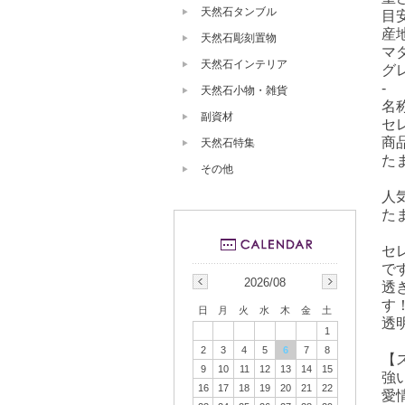
天然石タンブル
目安
産
天然石彫刻置物
マ
天然石インテリア
グ
-
天然石小物・雑貨
名
副資材
セ
商
天然石特集
た
その他
人
た
セ
で
2026/08
透
す
日
月
火
水
木
金
土
透
1
2
3
4
5
6
7
8
【
9
10
11
12
13
14
15
強
16
17
18
19
20
21
22
愛