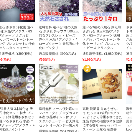
然石 さざれ 浄化用 選べ
送料無料 選べる3種の天然
選べる3種の天然石 浄化用
さざ
3種 水晶/アメジスト/ロ
石 さざれ チップス 500g 天
さざれ石 1kg 水晶/アメジ
ト 
ズクォーツ さざれ石
然石ブレスレット ビーズ
スト/ローズクォーツ 徳用
用 
00g パワーストーン ヒー
浄化用 水晶 / アメジスト /
さざれ パワーストーン 浄
ざれ
ング ブレスレットの浄化
ローズクォーツ 天然石の浄
化 ヒーリング ブレスレッ
ツ/
 クリスタル クォーツ
化にピッタリ
ト ビーズ クリスタル
イン
常販売価格:
¥399
(税込)
通常販売価格:
¥990
(税込)
通常販売価格:
¥1,980
(税込)
通常
99
(税込)
¥990
(税込)
¥1,980
(税込)
¥2,
店1番人気 3本脚付き 天
送料無料 メール便対応のコ
高級 龍涎香 りゅうぜんこ
激安
石 浄化セット 特大 ブレ
ンパクトタイプ マダガスカ
う たっぷり1箱約150グラ
秘伝
レット浄化用さざれセッ
ル産 水晶ポイント付 クリ
ム 古くから珍重されてきた
っぷ
 選べるさざれ石 水晶/ロ
スタルチューナー 音叉浄化
逸品 病気の治癒や体を健康
用 
ズクォーツ/アメジスト +
セット オーガンジー袋入り
にする香り inmy -s パワー
う
明水晶ポイント +
ストーン 天然石 竜涎香
ko
通常販売価格:
¥2,479
(税込)