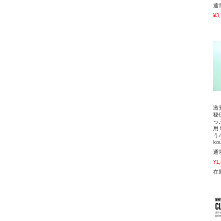
通
¥3
激
秘
っ
用
う
ko
通
¥1
在庫