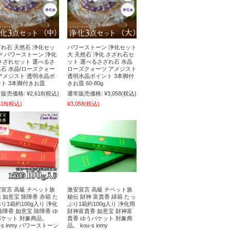
れ石 天然石 浄化セッ
パワーストーン 浄化セット
中 パワーストーン 浄化
大 天然石 浄化 さざれ石セ
さざれセット 選べるさ
ット 選べるさざれ石 水晶
石 水晶/ローズクォー
ローズクォーツ アメジスト
アメジスト 透明水晶ポ
透明水晶ポイント 3本脚付
ト 3本脚付きお皿
きお皿 60-80g
販売価格:
¥2,618
(税込)
通常販売価格:
¥3,058
(税込)
618
(税込)
¥3,058
(税込)
宣言 高級 チベット族
激安宣言 高級 チベット族
 如意宝 除障香 赤箱 た
秘伝 財神 富貴香 緑箱 たっ
り1箱約100g入り 浄化
ぷり1箱約100g入り 浄化用
除障香 如意宝 除障香 ゆ
財神富貴香 如意宝 財神富
パケット 対象商品。
貴香 ゆうパケット 対象商
u-s inmy パワーストーン
品。 kou-s inmy