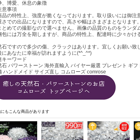
浄、博愛、休息の象徴
注意事項
商品の特性上、強度が脆くなっております。取り扱いには御注
重さでの出品になりますので、高さや幅はさまざまとなります
まとめての撮影なので選べません、画像の品質のものをランダ
梱包には万全を期しますが、商品の特性上、配達時に少々かけ
然石ですので多少の傷、クラックはあります。宜しくお願い致
後にあなたに幸福が訪れますように(*^_^*)
連キーワード
然石 パワーストーン 海外直輸入 バイヤー厳選 プレゼント ギフト
 ハンドメイド サイズ直し コムローズ comrose
他にもこんな商品があります