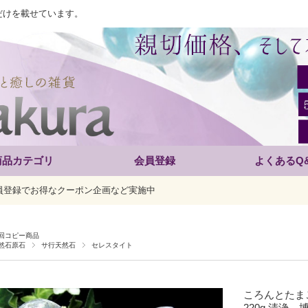
だけを載せています。
商品カテゴリ
会員登録
よくあるQ
員登録でお得なクーポン企画など実施中
回コピー商品
然石原石
サ行天然石
セレスタイト
ころんとたまご
220g 清浄