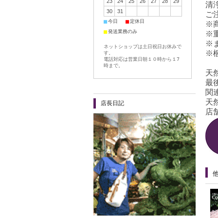
23
24
25
26
27
28
29
清
30
31
ご
■
■
今日
定休日
※
■
発送業務のみ
※
※
ネットショップは土日祝日お休みで
※
す。
電話対応は営業日朝１０時から１7
時まで。
天
最
関
天
店長日記
店舗