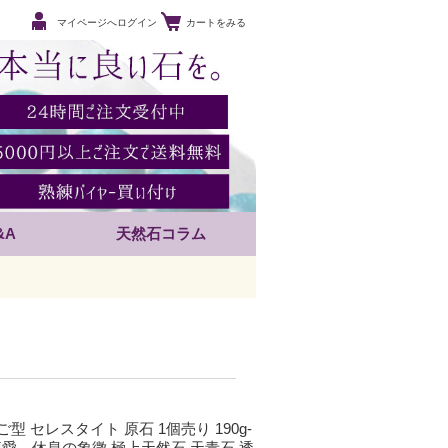
マイページへログイン
カートをみる
&A
天然石コラム
型 セレスタイト 原石 1個売り 190g-
、博愛、休息の象徴 極上天然石 天青石 透