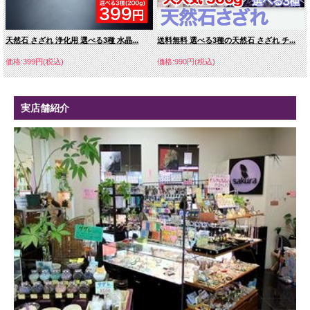
天然石 さざれ 浄化用 選べる3種 水晶...
送料無料 選べる3種の天然石 さざれ チ...
価格:399円(税込)
価格:990円(税込)
実店舗紹介