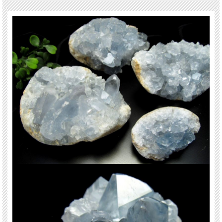
ラテン語の(coelestis 天・天国のような)という単語からきていると云われていま
す。
【ストーンキーワード】
強い浄化作用
愛情
清浄、博愛、休息の象徴
ご注意事項
※商品の特性上、強度が脆くなっております。取り扱いには御注意ください。
※重さでの出品になりますので、高さや幅はさまざまとなります。
※まとめての撮影なので選べません、画像の品質のものをランダムで発送しま
す。
※梱包には万全を期しますが、商品の特性上、配達時に少々かけることがありま
す。ご了承下さい。
天然石ですので多少の傷、クラックはあります。宜しくお願い致します。
最後にあなたに幸福が訪れますように(*^_^*)
関連キーワード
天然石 パワーストーン 海外直輸入 バイヤー厳選 プレゼント ギフト メンズ レデ
ィース 卸し 卸価格 実店舗 ハンドメイド サイズ直し コムローズ comrose