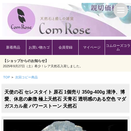
コムローズコラ
新着商品
お買い物カゴ
会員登録
マイページ
ム
【ショップからのお知らせ】
2025年9月27日（土）希少！レア天然石入荷しました。
TOP
>
次回コピー商品
天使の石 セレスタイト 原石 1個売り 350g-400g 清浄、博
愛、休息の象徴 極上天然石 天青石 透明感のある空色 マダ
ガスカル産 パワーストーン 天然石