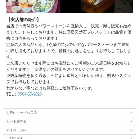
【実店舗の紹介】
当店では天然石やパワーストーンを直輸入し、販売（卸し販売も始め
ました。）をしております。特に高級天然石ブレスレットは品質と価
格に自信をもっております！
定番の人気商品から、1点物の希少でレアなパワーストーンまで豊富
に取り揃えておりますので、皆様のお越しを心よりお待ちしておりま
す。
ご来店いただけます際にはお電話にてご希望のご来店日時をお知らせ
くだきますと、準備などの対応をさせていただきます。
※観葉植物を多く置き、石によい環境と明るい店作り、明るいスタッ
フでお待ちしております。
わからない事などはお気軽にご連絡下さいませ。
TEL：
0564-55-9020
お店のトップへ戻る
カートを見る
マイページへ
ご利用案内