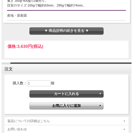
重さ 350g-400gの1個売り。
目安のサイズ:165gで幅約63mm、295gで幅約74mm。
産地・原産国
マダガスカル産
▼ 商品説明の続きを見る ▼
グレードなど
-
価格:
3,630円
(税込)
名称など
-
注文
商品説明
購入数：
個
セレスタイト 原石
セレスタイトは和名を天青石といい、その名の通り青空のような透き通った淡い
青色が魅力の天然石です
透き通るブルーはとても爽やかで、インテリアやディスプレイとして空間が映え
るオススメの原石です
透明度が高く、結晶一つ一つがしっかりとしたクラスターです。
返品についての詳細はこちら
セレスタイトはその色合いから、セレスチアル(celestial 大空の色)にちなんで、
ドイツの鉱物学者ウェルナーによって「セレスタイト(空の色の石)」と名付けら
お問い合わせ
れました。