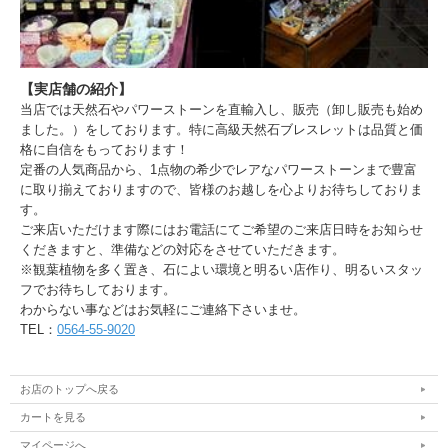
【実店舗の紹介】
当店では天然石やパワーストーンを直輸入し、販売（卸し販売も始め
ました。）をしております。特に高級天然石ブレスレットは品質と価
格に自信をもっております！
定番の人気商品から、1点物の希少でレアなパワーストーンまで豊富
に取り揃えておりますので、皆様のお越しを心よりお待ちしておりま
す。
ご来店いただけます際にはお電話にてご希望のご来店日時をお知らせ
くだきますと、準備などの対応をさせていただきます。
※観葉植物を多く置き、石によい環境と明るい店作り、明るいスタッ
フでお待ちしております。
わからない事などはお気軽にご連絡下さいませ。
TEL：
0564-55-9020
お店のトップへ戻る
カートを見る
マイページへ