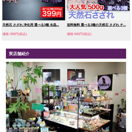
天然石 さざれ 浄化用 選べる3種 水晶...
送料無料 選べる3種の天然石 さざれ チ...
価格:399円(税込)
価格:990円(税込)
実店舗紹介