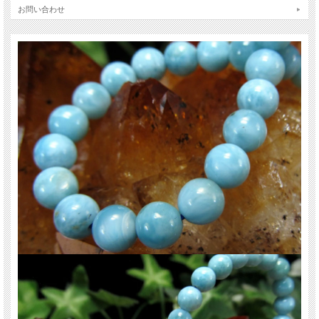
ラリマーはスギライトやチャロアイトと共に世界三大ヒーリングストーンとさ
お問い合わせ
れ、「癒し」に優れたパワーを発揮すると云われています。
愛と平和を表す鉱物とされ、心の奥に隠された怒りの感情を鎮め、自己の間違っ
た観念の束縛から解放されるよう力を与えてくれると云われています。
ご注意事項
※1点物につき画像は現物を撮影しています。
※サイズは目安です。細かな誤差が出る場合があります。
※天然石ですので細かなカケや凹み、歪な部分やクラックなどがある場合があり
ます。
※天然石商品には色みに個体差があります。また出来る限り自然な色みになるよ
う撮影を心がけておりますが、お使いのディスプレイ環境によって表示される色
みに差が出る場合があります。 ご了承ください。
関連キーワード
天然石 パワーストーン 海外直輸入 バイヤー厳選 プレゼント ギフト メンズ レデ
ィース 卸し 卸価格 実店舗 ハンドメイド サイズ直し コムローズ comrose