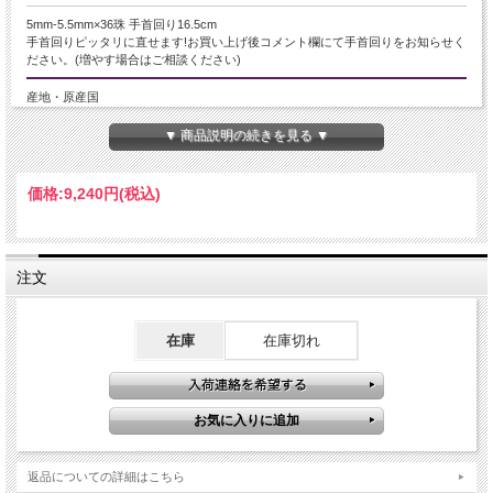
5mm-5.5mm×36珠 手首回り16.5cm
手首回りピッタリに直せます!お買い上げ後コメント欄にて手首回りをお知らせく
ださい。(増やす場合はご相談ください)
産地・原産国
ドミニカ共和国産
▼ 商品説明の続きを見る ▼
グレードなど
価格:
9,240円
(税込)
3A
名称など
注文
ラリマー/ブルーペクトライト
商品説明
在庫
在庫切れ
優しい波模様が魅力的なブレスレットです。
カリブ海の水面を思わせる美しい模様が特徴的なラリマーは、女性から絶大な人
気を誇る天然石です。
しかし、現在は上質な原石が採れず、品薄状態にあり、価格が高騰しています。
入荷数に限りがありますので、お見逃しなく！
【意味合い云われ・伝承等】
返品についての詳細はこちら
☆三大ヒーリングストーン☆