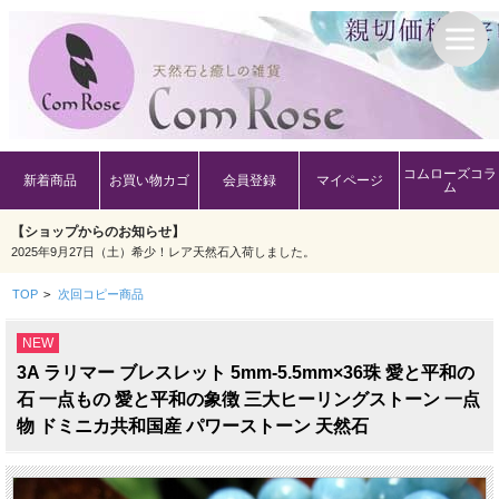
コムローズコラ
新着商品
お買い物カゴ
会員登録
マイページ
ム
【ショップからのお知らせ】
2025年9月27日（土）希少！レア天然石入荷しました。
TOP
>
次回コピー商品
NEW
3A ラリマー ブレスレット 5mm-5.5mm×36珠 愛と平和の
石 一点もの 愛と平和の象徴 三大ヒーリングストーン 一点
物 ドミニカ共和国産 パワーストーン 天然石