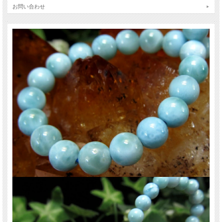
ラリマーはスギライトやチャロアイトと共に世界三大ヒーリングストーンとさ
お問い合わせ
れ、「癒し」に優れたパワーを発揮すると云われています。
愛と平和を表す鉱物とされ、心の奥に隠された怒りの感情を鎮め、自己の間違っ
た観念の束縛から解放されるよう力を与えてくれると云われています。
ご注意事項
※1点物につき画像は現物を撮影しています。
※サイズは目安です。細かな誤差が出る場合があります。
※天然石ですので細かなカケや凹み、歪な部分やクラックなどがある場合があり
ます。
※天然石商品には色みに個体差があります。また出来る限り自然な色みになるよ
う撮影を心がけておりますが、お使いのディスプレイ環境によって表示される色
みに差が出る場合があります。 ご了承ください。
関連キーワード
天然石 パワーストーン 海外直輸入 バイヤー厳選 プレゼント ギフト メンズ レデ
ィース 卸し 卸価格 実店舗 ハンドメイド サイズ直し コムローズ comrose