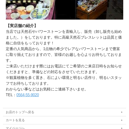
【実店舗の紹介】
当店では天然石やパワーストーンを直輸入し、販売（卸し販売も始め
ました。）をしております。特に高級天然石ブレスレットは品質と価
格に自信をもっております！
定番の人気商品から、1点物の希少でレアなパワーストーンまで豊富
に取り揃えておりますので、皆様のお越しを心よりお待ちしておりま
す。
ご来店いただけます際にはお電話にてご希望のご来店日時をお知らせ
くだきますと、準備などの対応をさせていただきます。
※観葉植物を多く置き、石によい環境と明るい店作り、明るいスタッ
フでお待ちしております。
わからない事などはお気軽にご連絡下さいませ。
TEL：
0564-55-9020
お店のトップへ戻る
カートを見る
マイページへ