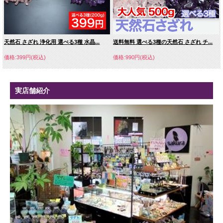
天然石 さざれ 浄化用 選べる3種 水晶...
送料無料 選べる3種の天然石 さざれ チ...
価格:399円(税込)
価格:990円(税込)
実店舗紹介