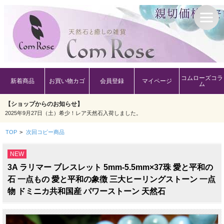
コムローズコラ
新着商品
お買い物カゴ
会員登録
マイページ
ム
【ショップからのお知らせ】
2025年9月27日（土）希少！レア天然石入荷しました。
TOP
>
次回コピー商品
NEW
3A ラリマー ブレスレット 5mm-5.5mm×37珠 愛と平和の
石 一点もの 愛と平和の象徴 三大ヒーリングストーン 一点
物 ドミニカ共和国産 パワーストーン 天然石