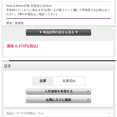
5mm-5.5mm×37珠 手首回り16.5cm
手首回りピッタリに直せます!お買い上げ後コメント欄にて手首回りをお知らせく
ださい。(増やす場合はご相談ください)
産地・原産国
ドミニカ共和国産
▼ 商品説明の続きを見る ▼
グレードなど
価格:
8,470円
(税込)
3A
名称など
注文
ラリマー/ブルーペクトライト
商品説明
在庫
在庫切れ
優しい波模様が魅力的なブレスレットです。
カリブ海の水面を思わせる美しい模様が特徴的なラリマーは、女性から絶大な人
気を誇る天然石です。
しかし、現在は上質な原石が採れず、品薄状態にあり、価格が高騰しています。
入荷数に限りがありますので、お見逃しなく！
【意味合い云われ・伝承等】
返品についての詳細はこちら
☆三大ヒーリングストーン☆