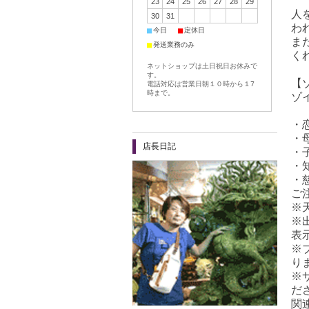
23
24
25
26
27
28
29
人
30
31
わ
■
■
今日
定休日
ま
■
発送業務のみ
く
ネットショップは土日祝日お休みで
す。
【
電話対応は営業日朝１０時から１7
時まで。
ゾ
・
・
店長日記
・
・
・
ご
※
※
表
※
り
※
だ
関