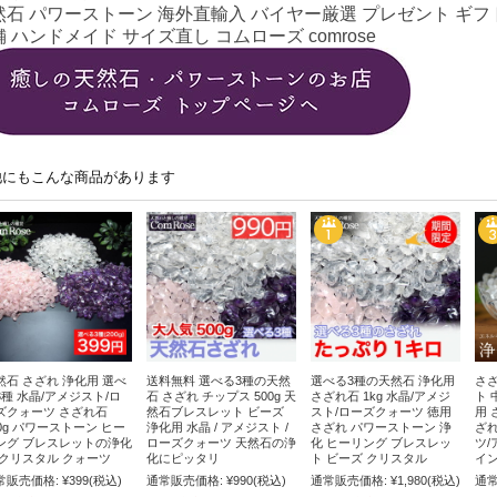
然石 パワーストーン 海外直輸入 バイヤー厳選 プレゼント ギフト
 ハンドメイド サイズ直し コムローズ comrose
他にもこんな商品があります
然石 さざれ 浄化用 選べ
送料無料 選べる3種の天然
選べる3種の天然石 浄化用
さざ
3種 水晶/アメジスト/ロ
石 さざれ チップス 500g 天
さざれ石 1kg 水晶/アメジ
ト 
ズクォーツ さざれ石
然石ブレスレット ビーズ
スト/ローズクォーツ 徳用
用 
00g パワーストーン ヒー
浄化用 水晶 / アメジスト /
さざれ パワーストーン 浄
ざれ
ング ブレスレットの浄化
ローズクォーツ 天然石の浄
化 ヒーリング ブレスレッ
ツ/
 クリスタル クォーツ
化にピッタリ
ト ビーズ クリスタル
イン
常販売価格:
¥399
(税込)
通常販売価格:
¥990
(税込)
通常販売価格:
¥1,980
(税込)
通常