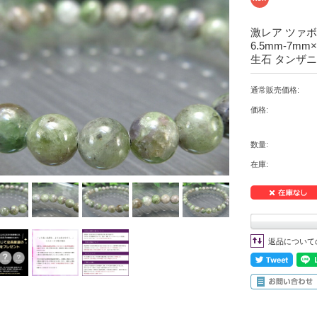
激レア ツァ
6.5mm-7m
生石 タンザニ
通常販売価格:
価格:
数量:
在庫:
返品について