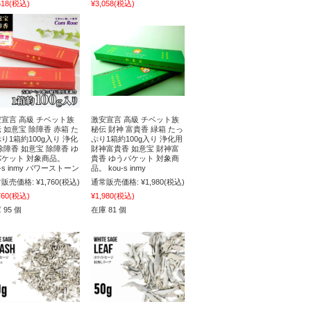
618
(税込)
¥3,058
(税込)
宣言 高級 チベット族
激安宣言 高級 チベット族
 如意宝 除障香 赤箱 た
秘伝 財神 富貴香 緑箱 たっ
り1箱約100g入り 浄化
ぷり1箱約100g入り 浄化用
除障香 如意宝 除障香 ゆ
財神富貴香 如意宝 財神富
パケット 対象商品。
貴香 ゆうパケット 対象商
u-s inmy パワーストーン
品。 kou-s inmy
販売価格:
¥1,760
(税込)
通常販売価格:
¥1,980
(税込)
760
(税込)
¥1,980
(税込)
 95 個
在庫 81 個