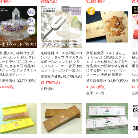
99
(税込)
¥990
(税込)
¥1,980
(税込)
¥2,
店1番人気 3本脚付き 天
送料無料 メール便対応のコ
高級 龍涎香 りゅうぜんこ
激安
石 浄化セット 特大 ブレ
ンパクトタイプ マダガスカ
う たっぷり1箱約150グラ
秘伝
レット浄化用さざれセッ
ル産 水晶ポイント付 クリ
ム 古くから珍重されてきた
っぷ
 選べるさざれ石 水晶/ロ
スタルチューナー 音叉浄化
逸品 病気の治癒や体を健康
用 
ズクォーツ/アメジスト +
セット オーガンジー袋入り
にする香り inmy -s パワー
う
明水晶ポイント +
ストーン 天然石 竜涎香
ko
通常販売価格:
¥2,479
(税込)
常販売価格:
¥3,718
(税込)
通常販売価格:
¥1,540
(税込)
通常
¥2,479
(税込)
,718
(税込)
¥1,540
(税込)
¥1,
在庫切れ
在庫 123 個
在庫