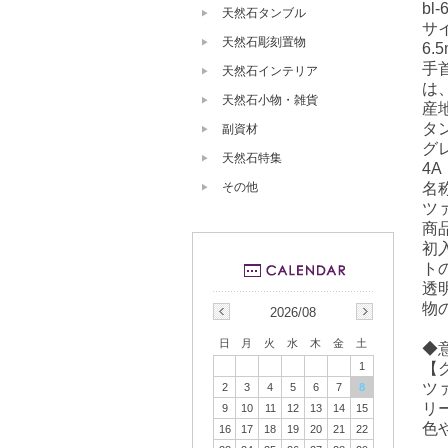
bl-
天然石タンブル
サ
天然石彫刻置物
6.
手
天然石インテリア
は
天然石小物・雑貨
産
タ
副資材
グ
天然石特集
4A
名
その他
ツ
商
初
ト
透
物
2026/08
日
月
火
水
木
金
土
◆
【
1
ツ
2
3
4
5
6
7
8
リ
9
10
11
12
13
14
15
色
16
17
18
19
20
21
22