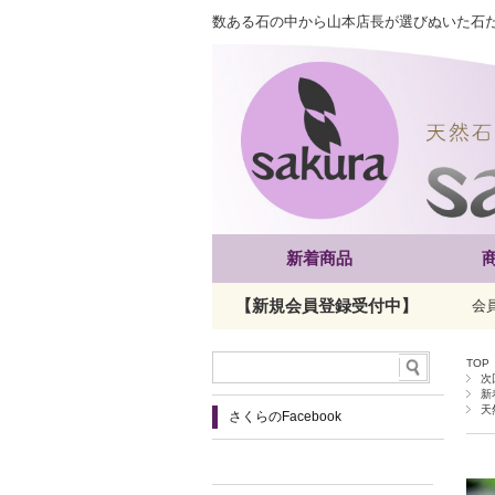
数ある石の中から山本店長が選びぬいた石
新着商品
【新規会員登録受付中】
会
TOP
次
新
天
さくらのFacebook