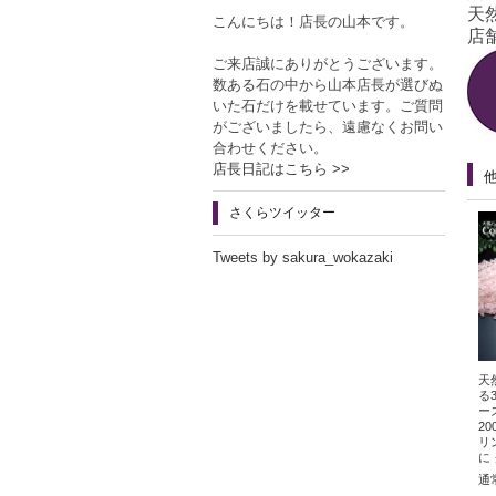
天
こんにちは！店長の山本です。
店舗
ご来店誠にありがとうございます。
数ある石の中から山本店長が選びぬ
いた石だけを載せています。ご質問
がございましたら、遠慮なくお問い
合わせください。
店長日記はこちら >>
さくらツイッター
Tweets by sakura_wokazaki
天
る
ー
2
リ
に
通