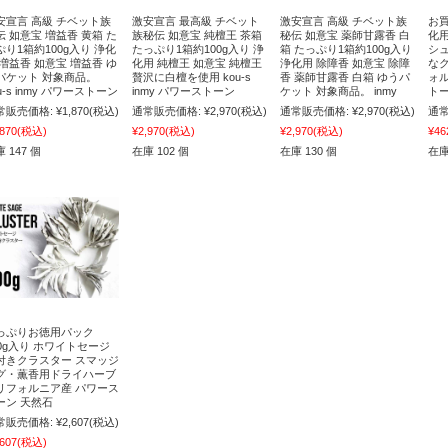
安宣言 高級 チベット族
激安宣言 最高級 チベット
激安宣言 高級 チベット族
お買
伝 如意宝 増益香 黄箱 た
族秘伝 如意宝 純檀王 茶箱
秘伝 如意宝 薬師甘露香 白
化
ぷり1箱約100g入り 浄化
たっぷり1箱約100g入り 浄
箱 たっぷり1箱約100g入り
シ
 増益香 如意宝 増益香 ゆ
化用 純檀王 如意宝 純檀王
浄化用 除障香 如意宝 除障
な
パケット 対象商品。
贅沢に白檀を使用 kou-s
香 薬師甘露香 白箱 ゆうパ
ォル
u-s inmy パワーストーン
inmy パワーストーン
ケット 対象商品。 inmy
トー
常販売価格:
¥1,870
(税込)
通常販売価格:
¥2,970
(税込)
通常販売価格:
¥2,970
(税込)
通常
,870
(税込)
¥2,970
(税込)
¥2,970
(税込)
¥46
 147 個
在庫 102 個
在庫 130 個
在庫
っぷりお徳用パック
00g入り ホワイトセージ
付きクラスター スマッジ
グ・薫香用ドライハーブ
リフォルニア産 パワース
ーン 天然石
常販売価格:
¥2,607
(税込)
,607
(税込)