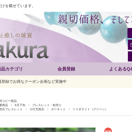
だけを載せています。
商品カテゴリ
会員登録
よくあるQ
員登録でお得なクーポン企画など実施中
回コピー商品
着商品
6月下旬
ブレスレット・粒売り
然石ブレスレット
カ行天然石
ガーネット
ツァボライト（グリーン）