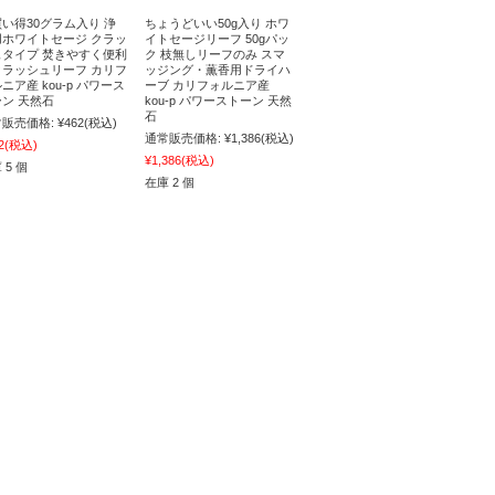
い得30グラム入り 浄
ちょうどいい50g入り ホワ
用ホワイトセージ クラッ
イトセージリーフ 50gパッ
ュタイプ 焚きやすく便利
ク 枝無しリーフのみ スマ
クラッシュリーフ カリフ
ッジング・薫香用ドライハ
ニア産 kou-p パワース
ーブ カリフォルニア産
ン 天然石
kou-p パワーストーン 天然
石
販売価格:
¥462
(税込)
通常販売価格:
¥1,386
(税込)
2
(税込)
¥1,386
(税込)
 5 個
在庫 2 個