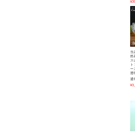
¥3
当
然
ス
ト
ー
透
通
¥3