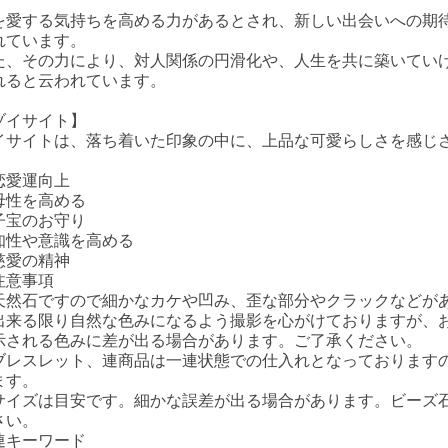
を愛する気持ちを高める力があるとされ、新しい出会いへの期
れています。
た、その力により、対人関係の円滑化や、人生を共に築いてい
れると云われています。
ゾイサイト】
イサイトは、落ち着いた印象の中に、上品な可愛らしさを感じ
恋愛運向上
母性を高める
子宝のお守り
知性や意識を高める
慈愛の精神
注意事項
天然石ですので細かなカケや凹み、歪な部分やクラックなどが
出来る限り自然な色みになるよう撮影を心がけておりますが、
示される色みに差が出る場合があります。ご了承ください。
ブレスレット、連商品は一連状態での仕入れとなっております
ます。
サイズは目安です。細かな誤差が出る場合があります。ビーズ
さい。
連キーワード