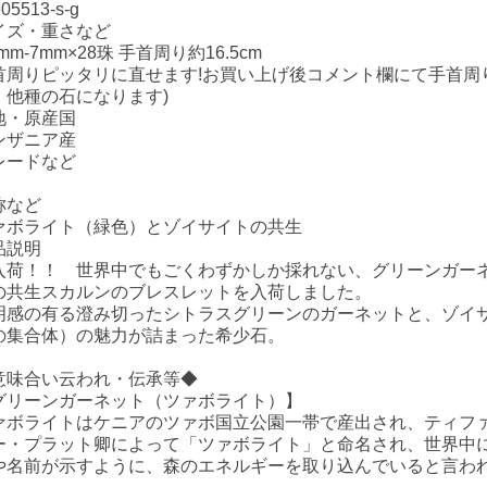
605513-s-g
イズ・重さなど
5mm-7mm×28珠 手首周り約16.5cm
首周りピッタリに直せます!お買い上げ後コメント欄にて手首周
、他種の石になります)
地・原産国
ンザニア産
レードなど
称など
ァボライト（緑色）とゾイサイトの共生
品説明
入荷！！ 世界中でもごくわずかしか採れない、グリーンガー
の共生スカルンのブレスレットを入荷しました。
明感の有る澄み切ったシトラスグリーンのガーネットと、ゾイ
の集合体）の魅力が詰まった希少石。
意味合い云われ・伝承等◆
グリーンガーネット（ツァボライト）】
ァボライトはケニアのツァボ国立公園一帯で産出され、ティフ
ー・プラット卿によって「ツァボライト」と命名され、世界中
や名前が示すように、森のエネルギーを取り込んでいると言わ