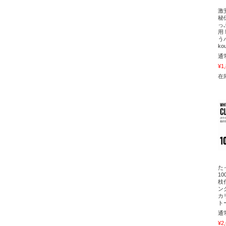
激
秘
っ
用
う
ko
通
¥1
在庫
た
1
枝
ン
カ
ト
通
¥2