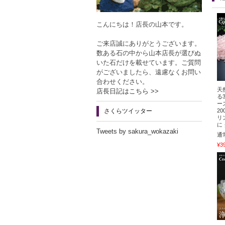
こんにちは！店長の山本です。
ご来店誠にありがとうございます。
数ある石の中から山本店長が選びぬ
いた石だけを載せています。ご質問
がございましたら、遠慮なくお問い
合わせください。
天
店長日記はこちら >>
る
ー
2
さくらツイッター
リ
に
Tweets by sakura_wokazaki
通
¥3