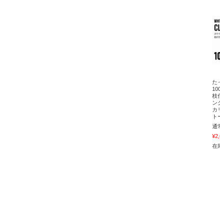
た
1
枝
ン
カ
ト
通
¥2
在庫