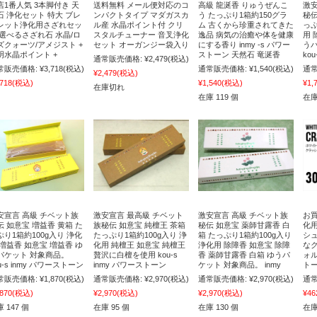
店1番人気 3本脚付き 天
送料無料 メール便対応のコ
高級 龍涎香 りゅうぜんこ
激安
石 浄化セット 特大 ブレ
ンパクトタイプ マダガスカ
う たっぷり1箱約150グラ
秘伝
レット浄化用さざれセッ
ル産 水晶ポイント付 クリ
ム 古くから珍重されてきた
っぷ
 選べるさざれ石 水晶/ロ
スタルチューナー 音叉浄化
逸品 病気の治癒や体を健康
用 
ズクォーツ/アメジスト +
セット オーガンジー袋入り
にする香り inmy -s パワー
う
明水晶ポイント +
ストーン 天然石 竜涎香
ko
通常販売価格:
¥2,479
(税込)
常販売価格:
¥3,718
(税込)
通常販売価格:
¥1,540
(税込)
通常
¥2,479
(税込)
,718
(税込)
¥1,540
(税込)
¥1,
在庫切れ
在庫 119 個
在庫
安宣言 高級 チベット族
激安宣言 最高級 チベット
激安宣言 高級 チベット族
お買
伝 如意宝 増益香 黄箱 た
族秘伝 如意宝 純檀王 茶箱
秘伝 如意宝 薬師甘露香 白
化
ぷり1箱約100g入り 浄化
たっぷり1箱約100g入り 浄
箱 たっぷり1箱約100g入り
シ
 増益香 如意宝 増益香 ゆ
化用 純檀王 如意宝 純檀王
浄化用 除障香 如意宝 除障
な
パケット 対象商品。
贅沢に白檀を使用 kou-s
香 薬師甘露香 白箱 ゆうパ
ォル
u-s inmy パワーストーン
inmy パワーストーン
ケット 対象商品。 inmy
トー
常販売価格:
¥1,870
(税込)
通常販売価格:
¥2,970
(税込)
通常販売価格:
¥2,970
(税込)
通常
,870
(税込)
¥2,970
(税込)
¥2,970
(税込)
¥46
 147 個
在庫 95 個
在庫 130 個
在庫