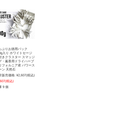
っぷりお徳用パック
00g入り ホワイトセージ
付きクラスター スマッジ
グ・薫香用ドライハーブ
リフォルニア産 パワース
ーン 天然石
常販売価格:
¥2,607
(税込)
,607
(税込)
 9 個