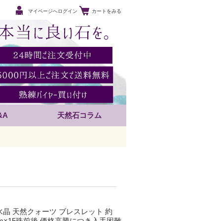
マイページへログイン
カートをみる
&A
天然石コラム
然水晶 天然クォーツ ブレスレット 約
5mm×15珠前後 価格高騰につき入手困難