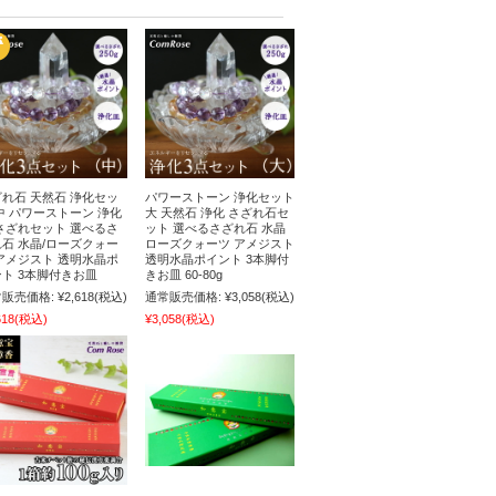
れ石 天然石 浄化セッ
パワーストーン 浄化セット
中 パワーストーン 浄化
大 天然石 浄化 さざれ石セ
さざれセット 選べるさ
ット 選べるさざれ石 水晶
石 水晶/ローズクォー
ローズクォーツ アメジスト
アメジスト 透明水晶ポ
透明水晶ポイント 3本脚付
ト 3本脚付きお皿
きお皿 60-80g
販売価格:
¥2,618
(税込)
通常販売価格:
¥3,058
(税込)
618
(税込)
¥3,058
(税込)