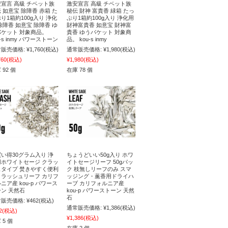
宣言 高級 チベット族
激安宣言 高級 チベット族
 如意宝 除障香 赤箱 た
秘伝 財神 富貴香 緑箱 たっ
り1箱約100g入り 浄化
ぷり1箱約100g入り 浄化用
除障香 如意宝 除障香 ゆ
財神富貴香 如意宝 財神富
パケット 対象商品。
貴香 ゆうパケット 対象商
u-s inmy パワーストーン
品。 kou-s inmy
販売価格:
¥1,760
(税込)
通常販売価格:
¥1,980
(税込)
760
(税込)
¥1,980
(税込)
 92 個
在庫 78 個
い得30グラム入り 浄
ちょうどいい50g入り ホワ
用ホワイトセージ クラッ
イトセージリーフ 50gパッ
ュタイプ 焚きやすく便利
ク 枝無しリーフのみ スマ
クラッシュリーフ カリフ
ッジング・薫香用ドライハ
ニア産 kou-p パワース
ーブ カリフォルニア産
ン 天然石
kou-p パワーストーン 天然
石
販売価格:
¥462
(税込)
通常販売価格:
¥1,386
(税込)
2
(税込)
¥1,386
(税込)
 5 個
在庫 2 個