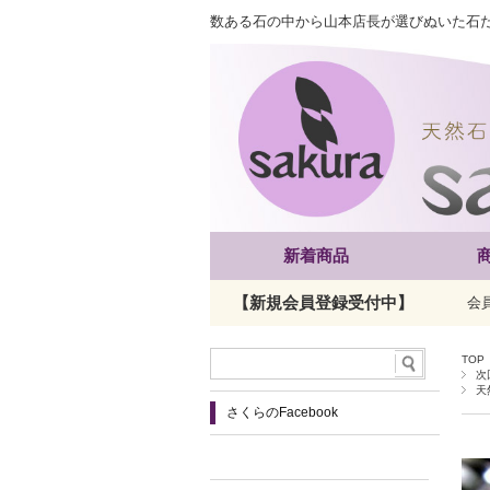
数ある石の中から山本店長が選びぬいた石
新着商品
【新規会員登録受付中】
会
TOP
次
天
さくらのFacebook