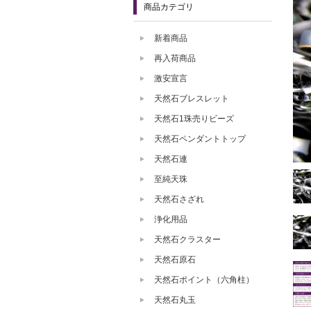
商品カテゴリ
新着商品
再入荷商品
激安宣言
天然石ブレスレット
天然石1珠売りビーズ
天然石ペンダントトップ
天然石連
至純天珠
天然石さざれ
浄化用品
天然石クラスター
天然石原石
天然石ポイント（六角柱）
天然石丸玉