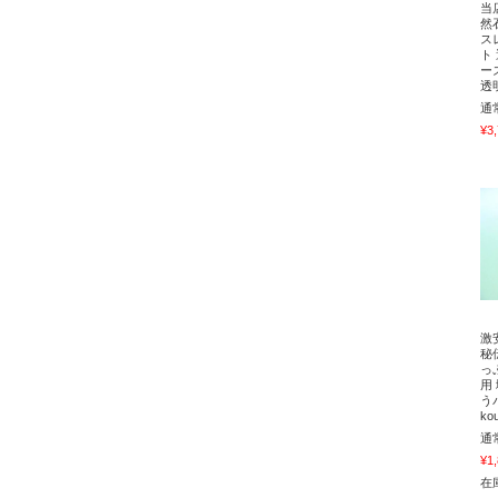
当
然
ス
ト
ー
透
通
¥3
激
秘
っ
用
う
ko
通
¥1
在庫