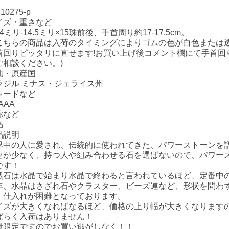
410275-p
イズ・重さなど
4ミリ-14.5ミリ×15珠前後、手首周り約17-17.5cm。
こちらの商品は入荷のタイミングによりゴムの色が白色または
首回りピッタリに直せます!お買い上げ後コメント欄にて手首回
ご相談ください。)
地・原産国
ラジル ミナス・ジェライス州
レードなど
AAA
称など
晶
品説明
界中の人に愛され、伝統的に使われてきた、パワーストーンを
セが少なく、持つ人や組み合わせる石を選ばないので、パワー
です！
然石は水晶で始まり水晶で終わると言われているほど、定番中
年、水晶はさざれ石やクラスター、ビーズ連など、形状を問わ
、仕入れが困難となっております。
イズが大きくなればなるほど、価格の上り幅が大きくなります
ばらく入荷はありません！
量限定ですのでお買い逃がしなく！！