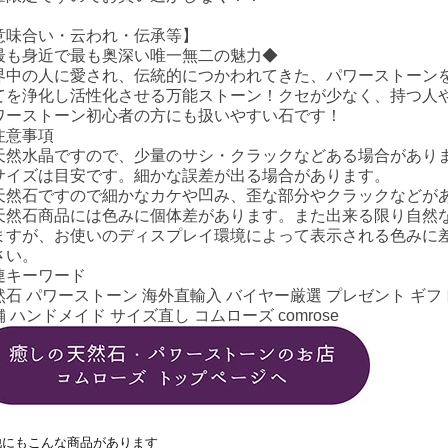
意味合い・云われ・伝承等】
最も身近で最も奥深い唯一無二の魅力◆
界中の人に愛され、伝統的につかわれてきた、パワーストーン
てを浄化し活性化させる万能ストーン！クセが少なく、持つ人
ワーストーン初心者の方にも扱いやすい石です！
注意事項
天然水晶ですので、少量のサシ・クラックなどある場合があり
サイズは目安です。細かな誤差が出る場合があります。
天然石ですので細かなカケや凹み、歪な部分やクラックなどが
天然石商品には色みに個体差があります。また出来る限り自然
ますが、お使いのディスプレイ環境によって表示される色みに差
さい。
連キーワード
然石 パワーストーン 海外直輸入 バイヤー厳選 プレゼント ギフト
 ハンドメイド サイズ直し コムローズ comrose
他にもこんな商品があります