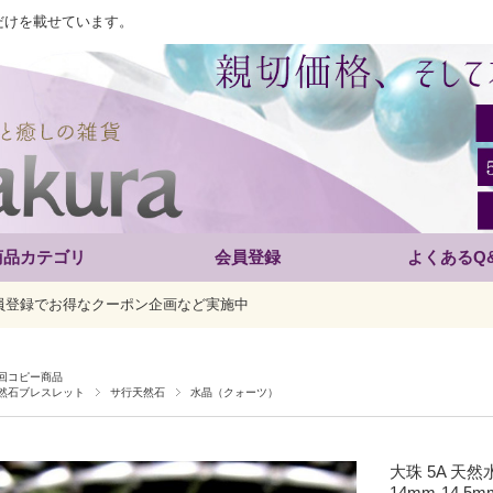
だけを載せています。
商品カテゴリ
会員登録
よくあるQ
員登録でお得なクーポン企画など実施中
回コピー商品
然石ブレスレット
サ行天然石
水晶（クォーツ）
大珠 5A 天
14mm-14.