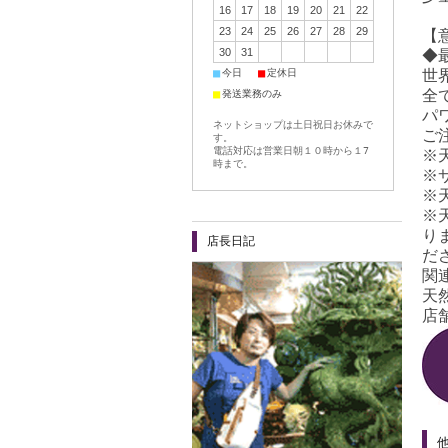
16
17
18
19
20
21
22
23
24
25
26
27
28
29
【
30
31
◆
■
■
世
今日
定休日
全
■
発送業務のみ
パ
ネットショップは土日祝日お休みで
ご
す。
電話対応は営業日朝１０時から１7
※
時まで。
※
※
※
り
店長日記
だ
関
天
店舗