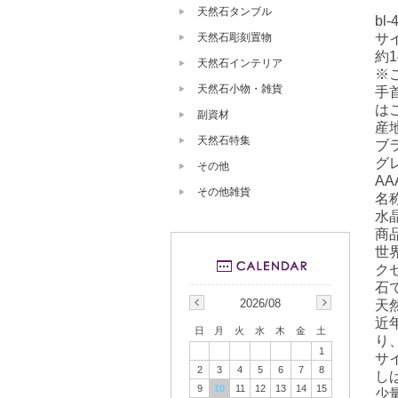
天然石タンブル
bl-
サ
天然石彫刻置物
約1
天然石インテリア
※
天然石小物・雑貨
手
は
副資材
産
天然石特集
ブ
グ
その他
AA
その他雑貨
名
水
商
世
ク
石
2026/08
天
近
日
月
火
水
木
金
土
り
1
サ
2
3
4
5
6
7
8
し
9
10
11
12
13
14
15
少