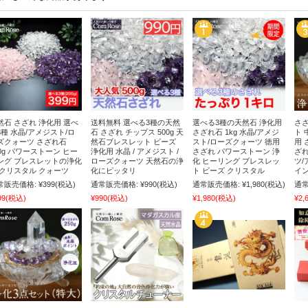
然石 さざれ 浄化用 選べ
送料無料 選べる3種の天然
選べる3種の天然石 浄化用
さざ
3種 水晶/アメジスト/ロ
石 さざれ チップス 500g 天
さざれ石 1kg 水晶/アメジ
ト 
ズクォーツ さざれ石
然石ブレスレット ビーズ
スト/ローズクォーツ 徳用
用 
00g パワーストーン ヒー
浄化用 水晶 / アメジスト /
さざれ パワーストーン 浄
ざれ
ング ブレスレットの浄化
ローズクォーツ 天然石の浄
化 ヒーリング ブレスレッ
ツ/
 クリスタル クォーツ
化にピッタリ
ト ビーズ クリスタル
イン
常販売価格:
¥399
(税込)
通常販売価格:
¥990
(税込)
通常販売価格:
¥1,980
(税込)
通常
99
(税込)
¥990
(税込)
¥1,980
(税込)
¥2,