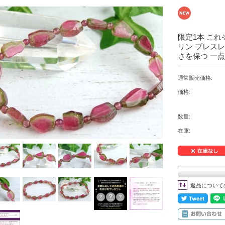
限定1本 これ
リン ブレスレッ
さを保つ 一点
通常販売価格:
価格:
数量:
在庫:
返品について