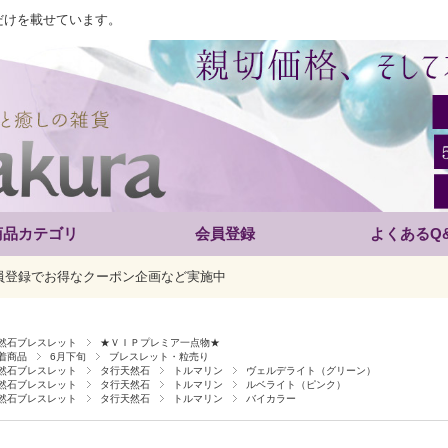
だけを載せています。
商品カテゴリ
会員登録
よくあるQ
員登録でお得なクーポン企画など実施中
然石ブレスレット
★ＶＩＰプレミア一点物★
着商品
6月下旬
ブレスレット・粒売り
然石ブレスレット
タ行天然石
トルマリン
ヴェルデライト（グリーン）
然石ブレスレット
タ行天然石
トルマリン
ルベライト（ピンク）
然石ブレスレット
タ行天然石
トルマリン
バイカラー