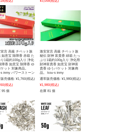
618
(税込)
¥3,058
(税込)
宣言 高級 チベット族
激安宣言 高級 チベット族
 如意宝 除障香 赤箱 た
秘伝 財神 富貴香 緑箱 たっ
り1箱約100g入り 浄化
ぷり1箱約100g入り 浄化用
除障香 如意宝 除障香 ゆ
財神富貴香 如意宝 財神富
パケット 対象商品。
貴香 ゆうパケット 対象商
u-s inmy パワーストーン
品。 kou-s inmy
販売価格:
¥1,760
(税込)
通常販売価格:
¥1,980
(税込)
760
(税込)
¥1,980
(税込)
 95 個
在庫 81 個