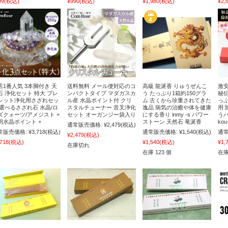
99
(税込)
¥990
(税込)
¥1,980
(税込)
¥2,
店1番人気 3本脚付き 天
送料無料 メール便対応のコ
高級 龍涎香 りゅうぜんこ
激安
石 浄化セット 特大 ブレ
ンパクトタイプ マダガスカ
う たっぷり1箱約150グラ
秘伝
レット浄化用さざれセッ
ル産 水晶ポイント付 クリ
ム 古くから珍重されてきた
っぷ
 選べるさざれ石 水晶/ロ
スタルチューナー 音叉浄化
逸品 病気の治癒や体を健康
用 
ズクォーツ/アメジスト +
セット オーガンジー袋入り
にする香り inmy -s パワー
う
明水晶ポイント +
ストーン 天然石 竜涎香
ko
通常販売価格:
¥2,479
(税込)
常販売価格:
¥3,718
(税込)
通常販売価格:
¥1,540
(税込)
通常
¥2,479
(税込)
,718
(税込)
¥1,540
(税込)
¥1,
在庫切れ
在庫 123 個
在庫