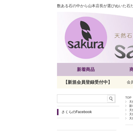
数ある石の中から山本店長が選びぬいた石
新着商品
【新規会員登録受付中】
会
TOP
天
新
天
さくらのFacebook
天
天