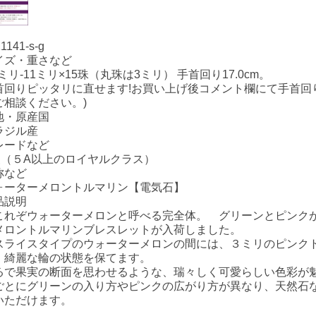
21141-s-g
イズ・重さなど
5ミリ-11ミリ×15珠（丸珠は3ミリ） 手首回り17.0cm。
首回りピッタリに直せます!お買い上げ後コメント欄にて手首回
ご相談ください。)
地・原産国
ラジル産
レードなど
級（５A以上のロイヤルクラス）
称など
ォーターメロントルマリン【電気石】
品説明
これぞウォーターメロンと呼べる完全体。 グリーンとピンク
メロントルマリンブレスレットが入荷しました。
スライスタイプのウォーターメロンの間には、３ミリのピンク
、綺麗な輪の状態を保てます。
るで果実の断面を思わせるような、瑞々しく可愛らしい色彩が
ごとにグリーンの入り方やピンクの広がり方が異なり、天然石
いただけます。