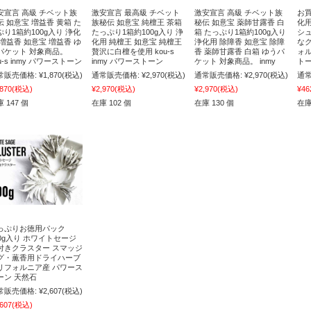
安宣言 高級 チベット族
激安宣言 最高級 チベット
激安宣言 高級 チベット族
お買
伝 如意宝 増益香 黄箱 た
族秘伝 如意宝 純檀王 茶箱
秘伝 如意宝 薬師甘露香 白
化
ぷり1箱約100g入り 浄化
たっぷり1箱約100g入り 浄
箱 たっぷり1箱約100g入り
シ
 増益香 如意宝 増益香 ゆ
化用 純檀王 如意宝 純檀王
浄化用 除障香 如意宝 除障
な
パケット 対象商品。
贅沢に白檀を使用 kou-s
香 薬師甘露香 白箱 ゆうパ
ォル
u-s inmy パワーストーン
inmy パワーストーン
ケット 対象商品。 inmy
トー
常販売価格:
¥1,870
(税込)
通常販売価格:
¥2,970
(税込)
通常販売価格:
¥2,970
(税込)
通常
,870
(税込)
¥2,970
(税込)
¥2,970
(税込)
¥46
 147 個
在庫 102 個
在庫 130 個
在庫
っぷりお徳用パック
00g入り ホワイトセージ
付きクラスター スマッジ
グ・薫香用ドライハーブ
リフォルニア産 パワース
ーン 天然石
常販売価格:
¥2,607
(税込)
,607
(税込)