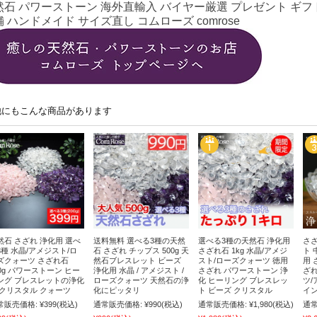
然石 パワーストーン 海外直輸入 バイヤー厳選 プレゼント ギフト
 ハンドメイド サイズ直し コムローズ comrose
他にもこんな商品があります
然石 さざれ 浄化用 選べ
送料無料 選べる3種の天然
選べる3種の天然石 浄化用
さざ
3種 水晶/アメジスト/ロ
石 さざれ チップス 500g 天
さざれ石 1kg 水晶/アメジ
ト 
ズクォーツ さざれ石
然石ブレスレット ビーズ
スト/ローズクォーツ 徳用
用 
00g パワーストーン ヒー
浄化用 水晶 / アメジスト /
さざれ パワーストーン 浄
ざれ
ング ブレスレットの浄化
ローズクォーツ 天然石の浄
化 ヒーリング ブレスレッ
ツ/
 クリスタル クォーツ
化にピッタリ
ト ビーズ クリスタル
イン
常販売価格:
¥399
(税込)
通常販売価格:
¥990
(税込)
通常販売価格:
¥1,980
(税込)
通常