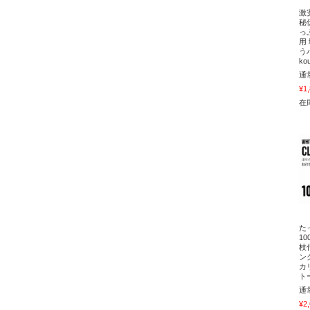
激
秘
っ
用
う
ko
通
¥1
在庫
た
1
枝
ン
カ
ト
通
¥2