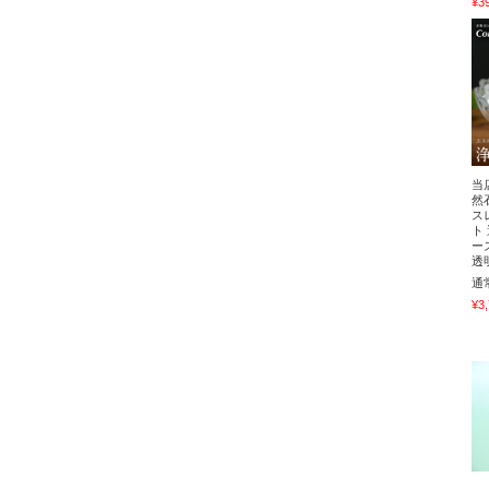
¥3
当
然
ス
ト
ー
透
通
¥3