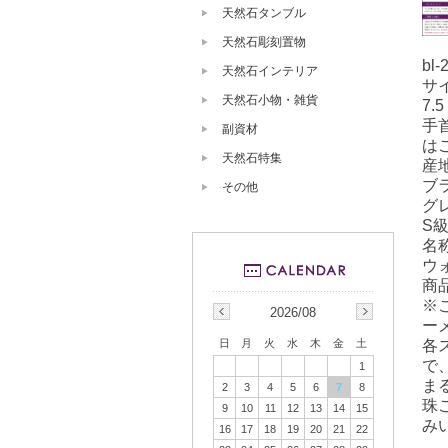
天然石タンブル
天然石彫刻置物
bl-
天然石インテリア
サ
天然石小物・雑貨
7.
手
副資材
は
天然石特集
産
ブ
その他
グ
S
名
ウ
商
※
2026/08
ー
各
日
月
火
水
木
金
土
で
1
ま
2
3
4
5
6
7
8
珠
9
10
11
12
13
14
15
み
16
17
18
19
20
21
22