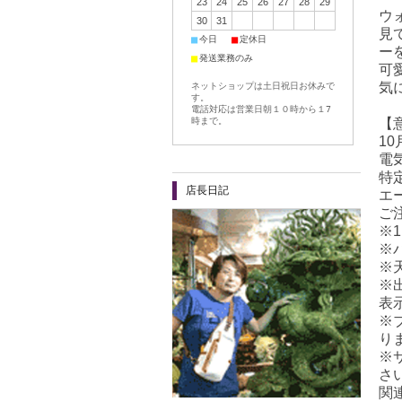
23
24
25
26
27
28
29
ウ
30
31
見
■
■
今日
定休日
ー
■
発送業務のみ
可
気
ネットショップは土日祝日お休みで
す。
電話対応は営業日朝１０時から１7
【
時まで。
1
電
特
店長日記
エ
ご
※
※
※
※
表
※
り
※
さ
関