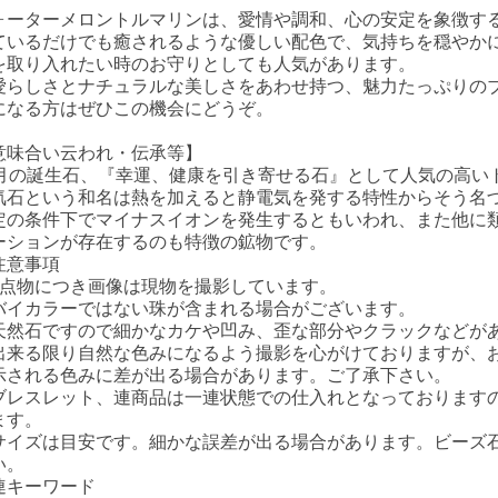
ォーターメロントルマリンは、愛情や調和、心の安定を象徴す
ているだけでも癒されるような優しい配色で、気持ちを穏やか
を取り入れたい時のお守りとしても人気があります。
愛らしさとナチュラルな美しさをあわせ持つ、魅力たっぷりの
になる方はぜひこの機会にどうぞ。
意味合い云われ・伝承等】
0月の誕生石、『幸運、健康を引き寄せる石』として人気の高い
気石という和名は熱を加えると静電気を発する特性からそう名
定の条件下でマイナスイオンを発生するともいわれ、また他に
ーションが存在するのも特徴の鉱物です。
注意事項
1点物につき画像は現物を撮影しています。
バイカラーではない珠が含まれる場合がございます。
天然石ですので細かなカケや凹み、歪な部分やクラックなどが
出来る限り自然な色みになるよう撮影を心がけておりますが、
示される色みに差が出る場合があります。ご了承下さい。
ブレスレット、連商品は一連状態での仕入れとなっております
ます。
サイズは目安です。細かな誤差が出る場合があります。ビーズ
い。
連キーワード