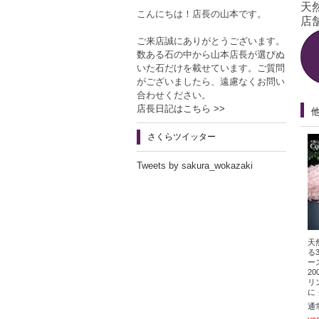
天
こんにちは！店長の山本です。
店舗
ご来店誠にありがとうございます。
数ある石の中から山本店長が選びぬ
いた石だけを載せています。ご質問
がございましたら、遠慮なくお問い
合わせください。
店長日記はこちら >>
さくらツイッター
Tweets by sakura_wokazaki
天
る
ー
2
リ
に
通