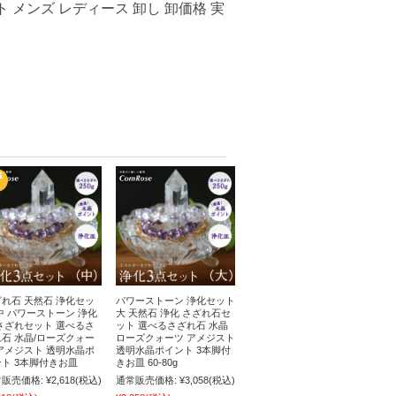
 メンズ レディース 卸し 卸価格 実
れ石 天然石 浄化セッ
パワーストーン 浄化セット
中 パワーストーン 浄化
大 天然石 浄化 さざれ石セ
さざれセット 選べるさ
ット 選べるさざれ石 水晶
石 水晶/ローズクォー
ローズクォーツ アメジスト
アメジスト 透明水晶ポ
透明水晶ポイント 3本脚付
ト 3本脚付きお皿
きお皿 60-80g
販売価格:
¥2,618
(税込)
通常販売価格:
¥3,058
(税込)