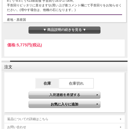
8ミリ-8.5ミリ×23珠前後 手首回り16.0-17.0cm。
手首回りピッタリに直せます!お買い上げ後コメント欄にて手首回りをお知らせく
ださい。(増やす場合は、他種の石になります。)
産地・原産国
モザンビーク テテ州産
▼ 商品説明の続きを見る ▼
グレードなど
価格:
5,775円
(税込)
3A
名称など
注文
グリーンルチルクォーツ
商品説明
在庫
在庫切れ
癒しのグリーンルチルクォーツブレスレットです。
水晶体に、ディープグリーンのはっきりとした針状結晶が入っています。
モザンビーク産の天然石は、鮮やかな発色と透明度の高さが特徴で、特にグリー
ンルチルクォーツはその美しさで人気を集めています。
グリーンルチルクォーツは、ルチルと名前が付いているものの、厳密にはトルマ
リンやアクチノライトなどを内包した鉱物です。
鉱物学的にはルチルクォーツとは別物ですが、針状のインクルージョンによっ
返品についての詳細はこちら
て、ルチルとして表現されています。
はっきりとした針状結晶タイプは、年々入荷が少なくなっております。
お問い合わせ
この機会に是非どうぞ。