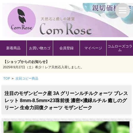
コムローズコラ
新着商品
お買い物カゴ
会員登録
マイページ
ム
【ショップからのお知らせ】
2025年9月27日（土）希少！レア天然石入荷しました。
TOP
>
次回コピー商品
注目のモザンビーク産 3A グリーンルチルクォーツ ブレス
レット 8mm-8.5mm×23珠前後 濃密×濃緑ルチル 癒しのグ
リーン 生命力回復クォーツ モザンビーク