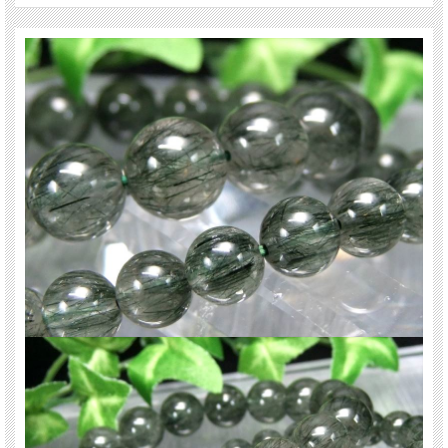
【意味合い・云われ・伝承等】
・生命力の回復
・心身のリラックス
・名声・名誉をもたらす
・開放
・浄化
ご注意事項
※ルチルの色み・量、水晶の透明度には個体差があります。
※サイズは目安です。細かな誤差が出る場合があります。ビーズ石の製造上の仕
様ですのでご了承下さい。
※天然石ですので細かなカケや凹み、歪な部分やクラックなどがある場合があり
ます。
※ブレスレット、連商品は一連状態での仕入れとなっておりますので歪な珠が含
まれていることがあります。
※天然石商品には色みに個体差があります。 また出来る限り自然な色みになるよ
う撮影を心がけておりますが、お使いのディスプレイ環境によって表示される色
みに差が出る場合があります。 ご了承ください。
※レビューは前回入荷の商品も含まれます。
関連キーワード
天然石 パワーストーン 海外直輸入 バイヤー厳選 プレゼント ギフト メンズ レデ
ィース 卸し 卸価格 実店舗 ハンドメイド サイズ直し コムローズ comrose