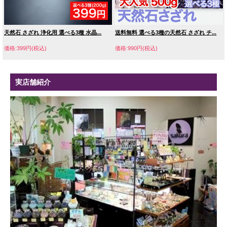
天然石 さざれ 浄化用 選べる3種 水晶...
送料無料 選べる3種の天然石 さざれ チ...
価格:399円(税込)
価格:990円(税込)
実店舗紹介