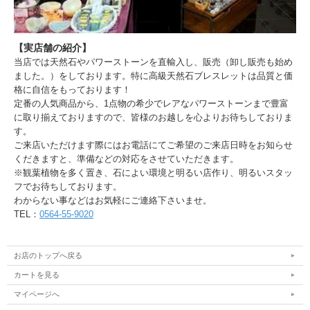
【実店舗の紹介】
当店では天然石やパワーストーンを直輸入し、販売（卸し販売も始め
ました。）をしております。特に高級天然石ブレスレットは品質と価
格に自信をもっております！
定番の人気商品から、1点物の希少でレアなパワーストーンまで豊富
に取り揃えておりますので、皆様のお越しを心よりお待ちしておりま
す。
ご来店いただけます際にはお電話にてご希望のご来店日時をお知らせ
くだきますと、準備などの対応をさせていただきます。
※観葉植物を多く置き、石によい環境と明るい店作り、明るいスタッ
フでお待ちしております。
わからない事などはお気軽にご連絡下さいませ。
TEL：
0564-55-9020
お店のトップへ戻る
カートを見る
マイページへ