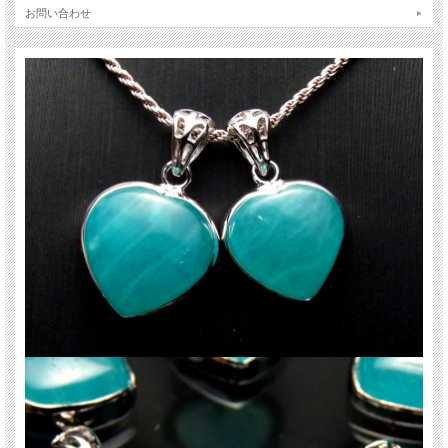
取り扱いにはご注意ください。
お問い合わせ
ストーンキーワード
未来を明るく照らす希望の石。
元気を与え、夢を実現させる。
ご注意事項
※まとめての撮影なのでサイズ、重さは目安です。
天然石ですので多少の傷、クラックはあります。宜しくお願い致します。お香に
よる浄化後 発送致します。 最後にあなたに幸福が訪れますように(*^_^*)
関連キーワード
天然石 パワーストーン 海外直輸入 バイヤー厳選 プレゼント ギフト メンズ レデ
ィース 卸し 卸価格 実店舗 ハンドメイド サイズ直し コムローズ comrose