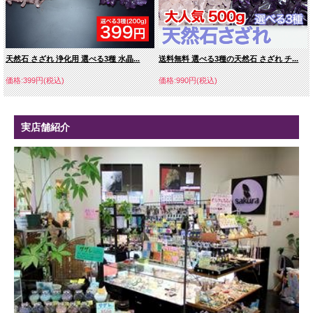
天然石 さざれ 浄化用 選べる3種 水晶...
送料無料 選べる3種の天然石 さざれ チ...
価格:399円(税込)
価格:990円(税込)
実店舗紹介