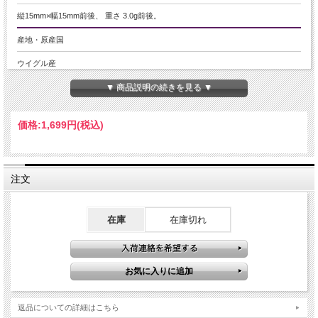
縦15mm×幅15mm前後、 重さ 3.0g前後。
産地・原産国
ウイグル産
▼ 商品説明の続きを見る ▼
グレードなど
つやつやAAAA
価格:
1,699円
(税込)
名称など
アマゾナイトペンダントトップ
注文
商品説明
極上ネオンアマゾナイトペンダントトップ
在庫
在庫切れ
鮮やかで透明感のある美しい極上ネオンアマゾナイト！こちらはブレスレットだ
と即完売の大人気、ネオンアマゾナイトのハート型ペンダントトップです。
ぷっくりとふくらんだハート型とシルバー宝飾が、南国の海のような色あいのア
マゾナイトを引き立てています！
最高グレードで品があり、美しいアマゾナイトペンダントトップは大変おすすめ
です！
また、長石特有の性質としまして、衝撃や急激な温度の変化で割れてしまうこと
返品についての詳細はこちら
があります。