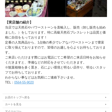
【実店舗の紹介】
当店では天然石やパワーストーンを直輸入し、販売（卸し販売も始め
ました。）をしております。特に高級天然石ブレスレットは品質と価
格に自信をもっております！
定番の人気商品から、1点物の希少でレアなパワーストーンまで豊富
に取り揃えておりますので、皆様のお越しを心よりお待ちしておりま
す。
ご来店いただけます際にはお電話にてご希望のご来店日時をお知らせ
くだきますと、準備などの対応をさせていただきます。
※観葉植物を多く置き、石によい環境と明るい店作り、明るいスタッ
フでお待ちしております。
わからない事などはお気軽にご連絡下さいませ。
TEL：
0564-55-9020
お店のトップへ戻る
カートを見る
マイページへ