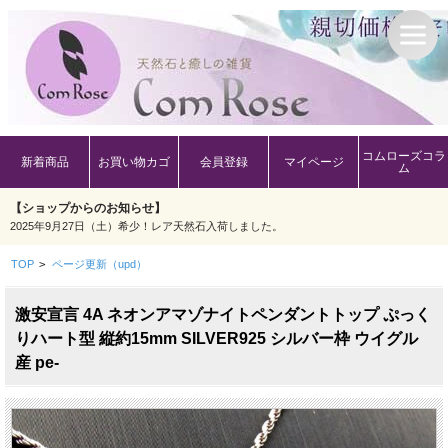
コムローズコラ
新着商品
お買い物カゴ
会員登録
マイページ
ム
【ショップからのお知らせ】
2025年9月27日（土）希少！レア天然石入荷しました。
TOP
>
ページ更新（upd）
激安宣言 4A ネオンアマゾナイトペンダントトップ ぷっく
りハート型 縦約15mm SILVER925 シルバー枠 ウイグル
産 pe-