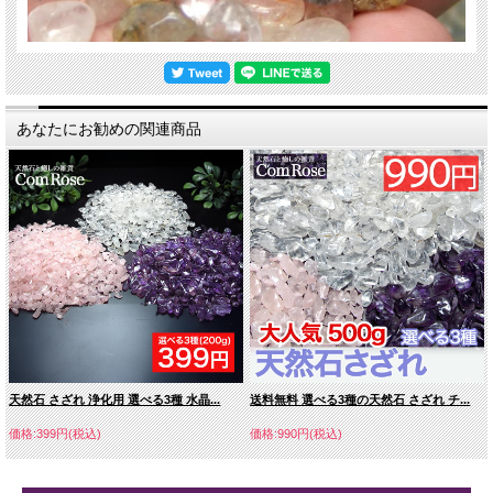
あなたにお勧めの関連商品
天然石 さざれ 浄化用 選べる3種 水晶...
送料無料 選べる3種の天然石 さざれ チ...
価格:399円(税込)
価格:990円(税込)