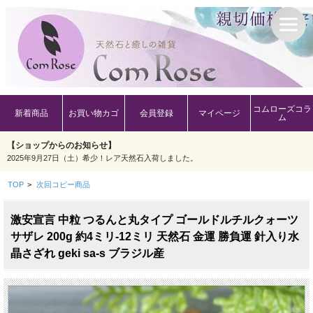
コムローズコラ
新着商品
お買い物カゴ
会員登録
マイページ
ム
【ショップからのお知らせ】
2025年9月27日（土）希少！レア天然石入荷しました。
TOP
>
次回コピー商品
激安宣言 中粒 つるんと丸タイプ ゴールドルチルクォーツ
サザレ 200g 約4ミリ-12ミリ 天然石 金運 勝負運 針入り水
晶さざれ geki sa-s ブラジル産