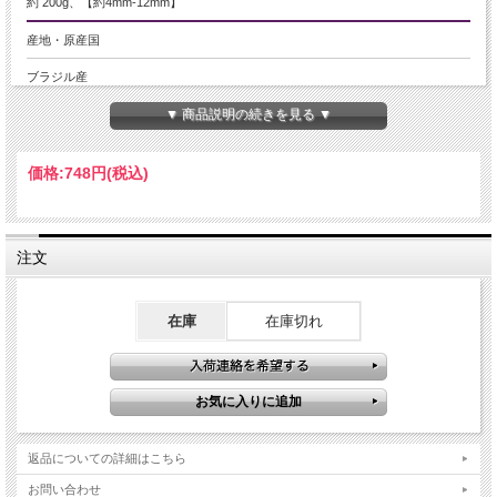
約 200g、【約4mm-12mm】
産地・原産国
ブラジル産
▼ 商品説明の続きを見る ▼
グレードなど
-
価格:
748円
(税込)
名称など
ゴールドルチルクォーツ 針入り水晶
注文
商品説明
※今回は、中粒でつるんと丸みがあって透明感有り、タイチン針が入ったものか
ら繊細針のものまでさまざま、ヘマタイトが入ったものまで混ざっているオスス
在庫
在庫切れ
メタイプです。
金運・仕事運・勝負運のパワーストーンとして、大人気のゴールドルチルクォー
ツのさざれ入荷です！
様々存在するルチルクォーツの中でもやはりルチルといえばゴールドルチル！
中には太いルチル結晶のタイチンルチルも入ってます。
返品についての詳細はこちら
【意味合い云われ・伝承等】
★金運アップ・仕事運・勝負運のお守りとして人気★
お問い合わせ
ゴールドルチルはその見た目から、『金の線が入っている石』⇒『金銭が入る