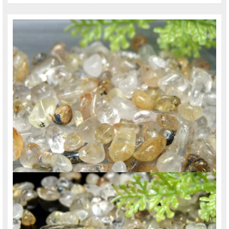
石』として金運・財運の象徴として重宝されてきました。
ご注意事項
※天然石ですので質感・色みには個体差があります。
またサイズは目安ですので、誤差が出る場合があります。
※さざれ石の製造過程で他の鉱物の粒が混ざることがあります。 ご了承くださ
い。
※入荷の時期・ロットでサイズや質感に少々差が出る場合があります。
※さざれの小分け(量り分け)を当社の地元であります愛知県の就労継続支援B型事
業所リーフさんにお願いしています。
様々な社会貢献活動に挑戦していけるよう、天然石さくらコムローズは努力いた
します。今後ともご愛顧くださいますようよろしくお願いします。
関連キーワード
天然石 パワーストーン 海外直輸入 バイヤー厳選 プレゼント ギフト メンズ レデ
ィース 卸し 卸価格 実店舗 ハンドメイド サイズ直し コムローズ comrose