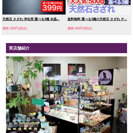
天然石 さざれ 浄化用 選べる3種 水晶...
送料無料 選べる3種の天然石 さざれ チ...
価格:399円(税込)
価格:990円(税込)
実店舗紹介