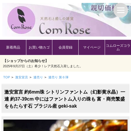
コムローズコラ
新着商品
お買い物カゴ
会員登録
マイページ
ム
【ショップからのお知らせ】
2025年9月27日（土）希少！レア天然石入荷しました。
TOP
>
激安宣言
>
連売り
>
連売り 第６弾
激安宣言 約6mm珠 シトリンファントム（幻影黄水晶）一
連 約37-39cm 中にはファントム入りの珠も 富・商売繁盛
をもたらす石 ブラジル産 geki-sak