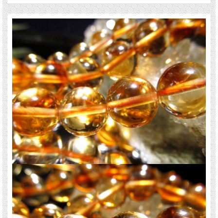
心強いサポートをしてくれるでしょう。
途中で困難や壁が生じたとしても、それを克服する勇気や知恵を与えてくれると
いわれています。
ご注意事項
※天然石ですので細かなカケや凹み、歪な部分やクラックなどがある場合があり
ます。
※天然石商品には色みに個体差があります。また出来る限り自然な色みになるよ
う撮影を心がけておりますが、お使いのディスプレイ環境によって表示される色
みに差が出る場合があります。ご了承下さい。
※連商品は一連状態での仕入れとなっておりますので、歪な珠が含まれているこ
とがあります。
※連商品は一連に付き、最大で3珠ほど仕様の異なる珠が混ざっていることがあ
ります。ビーズ石の製造上の仕様ですのでご了承下さい。
※サイズは目安です。細かな誤差が出る場合があります。