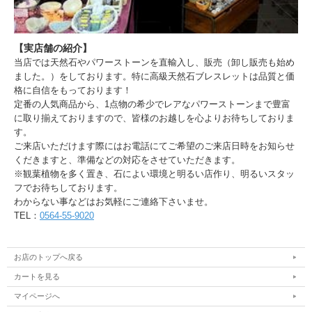
【実店舗の紹介】
当店では天然石やパワーストーンを直輸入し、販売（卸し販売も始め
ました。）をしております。特に高級天然石ブレスレットは品質と価
格に自信をもっております！
定番の人気商品から、1点物の希少でレアなパワーストーンまで豊富
に取り揃えておりますので、皆様のお越しを心よりお待ちしておりま
す。
ご来店いただけます際にはお電話にてご希望のご来店日時をお知らせ
くだきますと、準備などの対応をさせていただきます。
※観葉植物を多く置き、石によい環境と明るい店作り、明るいスタッ
フでお待ちしております。
わからない事などはお気軽にご連絡下さいませ。
TEL：
0564-55-9020
お店のトップへ戻る
カートを見る
マイページへ