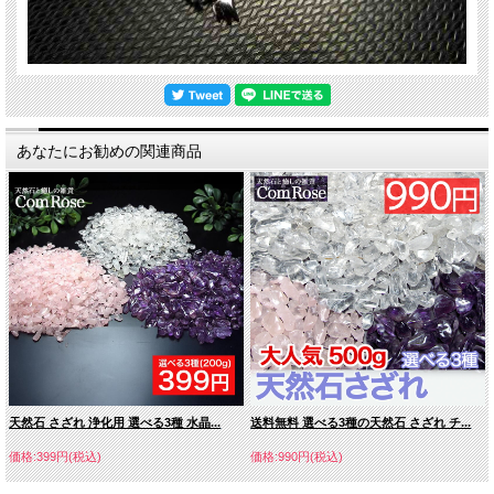
あなたにお勧めの関連商品
天然石 さざれ 浄化用 選べる3種 水晶...
送料無料 選べる3種の天然石 さざれ チ...
価格:399円(税込)
価格:990円(税込)