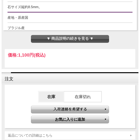
石サイズ縦約8.5mm。
産地・原産国
ブラジル産
▼ 商品説明の続きを見る ▼
グレードなど
-
価格:
1,100円
(税込)
名称など
ガーデンクォーツペンダントトップ
注文
商品説明
かわいい天使型のエンジェルペンダントトップ！入荷です。
透明感のある水晶体にクローライトなどの鉱物が入りこみ、まるで庭園のような
在庫
在庫切れ
美しい光景が広がっています。
グリーンやブラウン、希少な白など様々な色の鉱物が織り成す模様は唯一無二の
他の天然石には無い魅力があります。
その美しさから性別や年齢を問わずファンの多い天然石です！
ご注意事項
返品についての詳細はこちら
※サイズは目安です。 細かな誤差が出る場合があります。