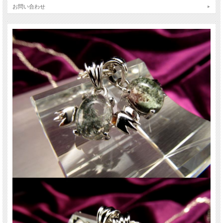
※天然石ですので細かなカケや凹み、歪な部分やクラックなどがある場合があり
お問い合わせ
ます。
※天然石商品には色みや内包物の量に個体差があります。
また出来る限り自然な色みになるよう撮影を心がけておりますが、お使いのディ
スプレイ環境によって表示される色みに差が出る場合があります。ご了承くださ
い。
※羽の部分が尖っているものがございます。お取り扱いにご注意ください。
関連キーワード
天然石 パワーストーン 海外直輸入 バイヤー厳選 プレゼント ギフト メンズ レデ
ィース 卸し 卸価格 実店舗 ハンドメイド サイズ直し コムローズ comrose