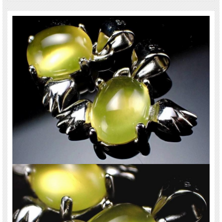
※サイズは目安です。 細かな誤差が出る場合があります。
※天然石ですので細かなカケや凹み、歪な部分やクラックなどがある場合があり
ます。
※天然石商品には色みに個体差があります。 また出来る限り自然な色みになるよ
う撮影を心がけておりますが、お使いのディスプレイ環境によって表示される色
みに差が出る場合があります。 ご了承ください。
関連キーワード
天然石 パワーストーン 海外直輸入 バイヤー厳選 プレゼント ギフト メンズ レデ
ィース 卸し 卸価格 実店舗 ハンドメイド サイズ直し コムローズ comrose