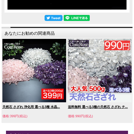
あなたにお勧めの関連商品
天然石 さざれ 浄化用 選べる3種 水晶...
送料無料 選べる3種の天然石 さざれ チ...
価格:399円(税込)
価格:990円(税込)