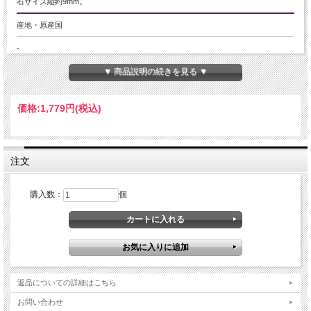
石サイズ縦約9mm。
産地・原産国
-
▼ 商品説明の続きを見る ▼
グレードなど
-
価格:
1,779円
(税込)
名称など
プレナイト【葡萄石】
注文
商品説明
かわいい天使型のエンジェルペンダントトップが入荷です。
購入数：
個
希少なゴールデンカラーのプレナイトを使用しています！
不純物がほとんどなく、透明感抜群です。
［真実を見抜く石］と云われ、恋人や家族の気持ちがわからない時や、不安や疑
いを抱えている時にサポートしてくれるといった意味合いから、男女問わず人気
の高い天然石です！
ご注意事項
返品についての詳細はこちら
※トップの金具部分はロットごとに仕様がかわる場合がございます。
※羽の部分が尖っているものがございます。お取り扱いにご注意ください。
お問い合わせ