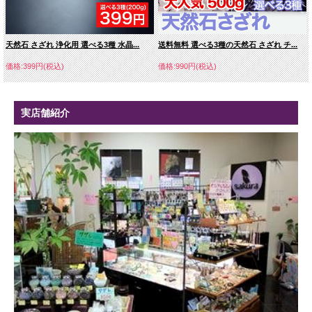
天然石 さざれ 浄化用 選べる3種 水晶...
送料無料 選べる3種の天然石 さざれ チ...
価格:399円(税込)
価格:990円(税込)
実店舗紹介