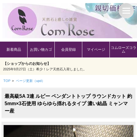
コムローズコラ
新着商品
お買い物カゴ
会員登録
マイページ
ム
【ショップからのお知らせ】
2025年9月27日（土）希少！レア天然石入荷しました。
TOP
>
ページ更新（upd）
最高級5A 3連 ルビー ペンダントトップ ラウンドカット 約
5mm×3石使用 ゆらゆら揺れるタイプ 濃い結晶 ミャンマ
ー産