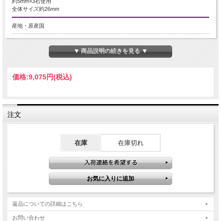
約5mm×3石使用
全体サイズ約26mm
産地・原産国
ミャンマー産
▼ 商品説明の続きを見る ▼
グレードなど
5A
価格:
9,075円
(税込)
名称など
ルビー【紅玉】
注文
商品説明
極上ルビーの3連ペンダントトップが入荷致しました！
在庫
在庫切れ
石の繋ぎ部分は可動するタイプで、ゆらゆらと胸元で揺れる動きの出るタイプで
す！
7月の誕生石、勝利を呼び寄せると云われる宝石の女王ルビー！
透明感！濃さ！値段！申し分なしのおすすめ商品です。
限定品ですので是非！
ストーンキーワード
返品についての詳細はこちら
勝利を呼ぶ石
情熱を高める
お問い合わせ
生命力を高める