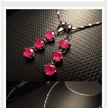
恋愛における積極性を高める
ご注意事項
※商品画像はイメージです。お届けするのは画像4枚目にある通りの1個です。
※バチカンのデザインは商品画像と異なる場合がございます。 あらかじめご了承
ください。
※サイズは目安です。 細かな誤差が出る場合があります。
※天然石ですので細かなカケや凹み、歪な部分やクラックなどがある場合があり
ます。
※天然石商品には色みや透明度に個体差があります。また出来る限り自然な色み
になるよう撮影を心がけておりますが、お使いのディスプレイ環境によって表示
される色みに差が出る場合があります。ご了承ください。
関連キーワード
天然石 パワーストーン 海外直輸入 バイヤー厳選 プレゼント ギフト メンズ レデ
ィース 卸し 卸価格 実店舗 ハンドメイド サイズ直し コムローズ comrose vip-ac