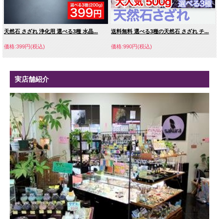
天然石 さざれ 浄化用 選べる3種 水晶...
送料無料 選べる3種の天然石 さざれ チ...
価格:399円(税込)
価格:990円(税込)
実店舗紹介