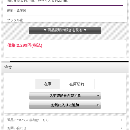
石の直径 縦約7mm、 枠サイズ 縦約22mm。
産地・原産国
ブラジル産
▼ 商品説明の続きを見る ▼
グレードなど
5A
価格:
2,299円
(税込)
名称など
ピンクトパーズ
注文
商品説明
ピンクトパーズペンダントトップ ハートモチーフ型
在庫
在庫切れ
11月の誕生石、自分を輝かせる高度なスピリチュアルストーン！として人気の高
いピンクトパーズ！
とても透明で透き通った明るいピンクカラーの最高品質5Aタイプです！
ララウンドブリリアントカットが施され、輝きもすばらしく美しいペンダントト
ップです。
シンプルながらハートモチーフの枠が、トパーズをサイズ以上の存在感に引き立
てますよ。
返品についての詳細はこちら
チェーンの通し方でトップの傾きを変えれるため、お好みの角度で着けれます！
お問い合わせ
少量限定入荷です！ お買い逃しなく！！