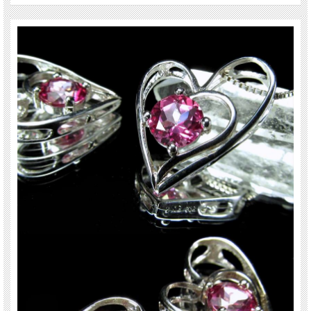
ご注意事項
※サイズは目安です。 細かな誤差が出る場合があります。
※トップの金具部分はロットごとに仕様がかわる事がございます。
※ブルー(ピンク)トパーズはすべて放射線処理がされています。
※トップのみの販売のため、撮影に使用しているチェーンは付属されません。
※出来る限り自然な色みになるよう撮影を心がけておりますが、お使いのディス
プレイ環境によって表示される色みに差が出る場合があります。 ご了承くださ
い。
天然石ですので多少の傷、クラックはあります。宜しくお願い致します。
最後にあなたに幸福が訪れますように(*^_^*)
関連キーワード
天然石 パワーストーン 海外直輸入 バイヤー厳選 プレゼント ギフト メンズ レデ
ィース 卸し 卸価格 実店舗 ハンドメイド サイズ直し コムローズ comrose