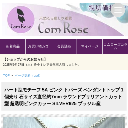
コムローズコラ
新着商品
お買い物カゴ
会員登録
マイページ
ム
【ショップからのお知らせ】
2025年9月27日（土）希少！レア天然石入荷しました。
TOP
>
ページ更新（upd）
ハート型モチーフ 5A ピンク トパーズ ペンダントトップ 1
個売り 石サイズ直径約7mm ラウンドブリリアントカット
型 超透明ピンクカラー SILVER925 ブラジル産