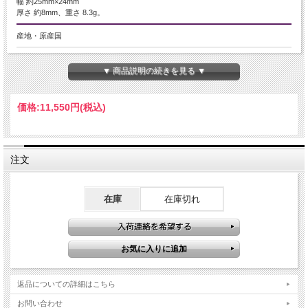
幅 約25mm×24mm
厚さ 約8mm、重さ 8.3g。
産地・原産国
ナミビア産
▼ 商品説明の続きを見る ▼
グレードなど
-
価格:
11,550円
(税込)
名称など
ブルーピーターサイト
注文
商品説明
【希少・ブルーピーターサイト】
在庫
在庫切れ
独自のマーブル模様と光の反射が特徴のピーターサイト。
他のパワーストーンと比べ比較的高値で流通している希少性の高いパワーストー
ンです
こちらはそんなピーターサイトのなかでもブルーの美しいブルーピーターサイト
のペンダントトップです！
知名度はあまり高くはない天然石ですが、人気は高く天然石通におススメの逸品
返品についての詳細はこちら
です
お問い合わせ
【ストーンキーワード】