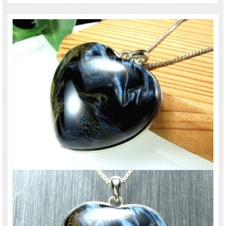
変化の石。
凝り固まった感情を溶かす。
ご注意事項
※1点物のため、現物の商品を撮影しております。
※撮影に使用しているチェーンは付属されません。
※出来る限り自然な色みになるよう撮影を心がけておりますが、お使いのディス
プレイ環境によって表示される色みに差が出る場合があります。 ご了承くださ
い。
天然石ですので多少の傷、クラックはあります。宜しくお願い致します。お香に
よる浄化後 発送致します。
最後にあなたに幸福が訪れますように(*^_^*)
※レビューは前回仕入れのものです、画像は今回仕入れの商品を現品撮影してい
ます。
関連キーワード
天然石 パワーストーン 海外直輸入 バイヤー厳選 プレゼント ギフト メンズ レデ
ィース 卸し 卸価格 実店舗 ハンドメイド サイズ直し コムローズ comrose