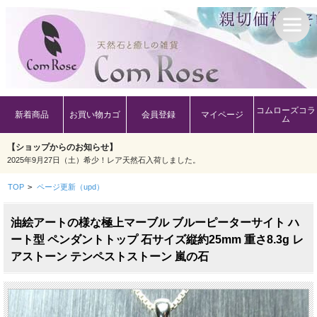
コムローズコラ
新着商品
お買い物カゴ
会員登録
マイページ
ム
【ショップからのお知らせ】
2025年9月27日（土）希少！レア天然石入荷しました。
TOP
>
ページ更新（upd）
油絵アートの様な極上マーブル ブルーピーターサイト ハ
ート型 ペンダントトップ 石サイズ縦約25mm 重さ8.3g レ
アストーン テンペストストーン 嵐の石