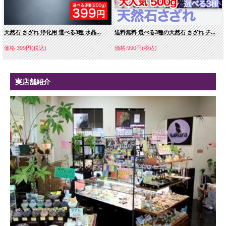
天然石 さざれ 浄化用 選べる3種 水晶...
送料無料 選べる3種の天然石 さざれ チ...
価格:399円(税込)
価格:990円(税込)
実店舗紹介