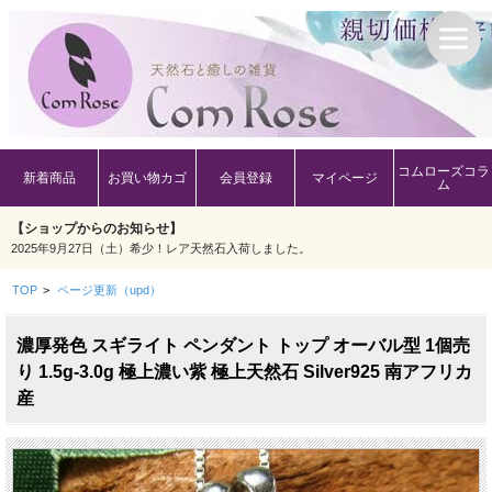
コムローズコラ
新着商品
お買い物カゴ
会員登録
マイページ
ム
【ショップからのお知らせ】
2025年9月27日（土）希少！レア天然石入荷しました。
TOP
>
ページ更新（upd）
濃厚発色 スギライト ペンダント トップ オーバル型 1個売
り 1.5g-3.0g 極上濃い紫 極上天然石 Silver925 南アフリカ
産