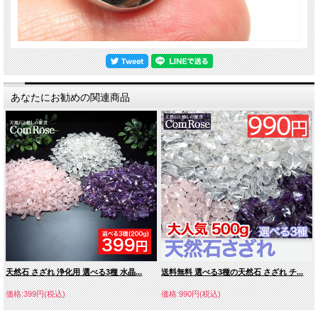
あなたにお勧めの関連商品
天然石 さざれ 浄化用 選べる3種 水晶...
送料無料 選べる3種の天然石 さざれ チ...
価格:399円(税込)
価格:990円(税込)