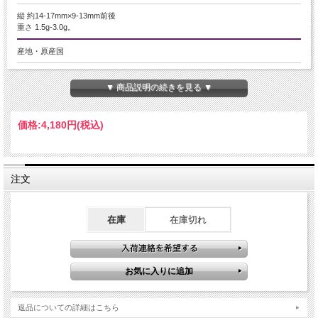
縦 約14-17mm×9-13mm前後
重さ 1.5g-3.0g。
産地・原産国
南アフリカ産
▼ 商品説明の続きを見る ▼
グレードなど
-
価格:
4,180円
(税込)
名称など
スギライト【杉石】
注文
商品説明
極上濃厚パープル スギライトペンダントトップ
在庫
在庫切れ
希少高価品宝石として価値の高いスギライト！
限定出品ですのでお早めに！
超人気商品ですので是非（*^_^*）
【スギライト】
ストレス開放に強い力があり、心の傷を癒す力があると云われます。また、人徳
返品についての詳細はこちら
を集め、無条件の愛情を養うことで、邪悪なものから身お守ります。