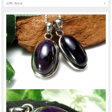
お問い合わせ
ご注意事項
※まとめて出品のため、サイズに多少誤差がでる場合がございます。
※トップのみの販売のため、撮影に使用しているチェーンは付属されません。
※天然石ですので石によっては色の比率や模様の入り方などで一点一点個体差が
ございます。
※出来る限り自然な色みになるよう撮影を心がけておりますが、お使いのディス
プレイ環境によって表示される色みに差が出る場合があります。 ご了承くださ
い。
天然石ですので多少の傷、クラックはあります。宜しくお願い致します。
最後にあなたに幸福が訪れますように(*^_^*)
関連キーワード
天然石 パワーストーン 海外直輸入 バイヤー厳選 プレゼント ギフト メンズ レデ
ィース 卸し 卸価格 実店舗 ハンドメイド サイズ直し コムローズ comrose