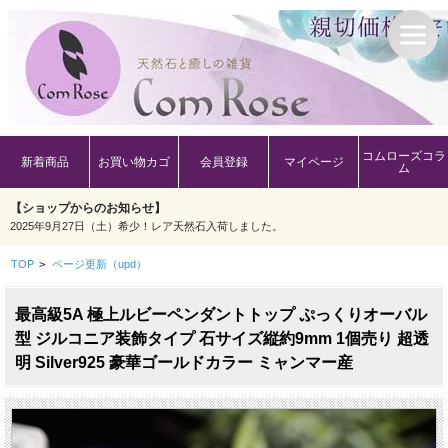
コムローズコラ
新着商品
お買い物カゴ
会員登録
マイページ
ム
【ショップからのお知らせ】
2025年9月27日（土）希少！レア天然石入荷しました。
TOP
>
ページ更新（upd）
最高級5A 極上ルビーペンダントトップ ぷっくりオーバル
型 ジルコニア装飾タイプ 石サイズ縦約9mm 1個売り 超透
明 Silver925 豪華ゴールドカラー ミャンマー産