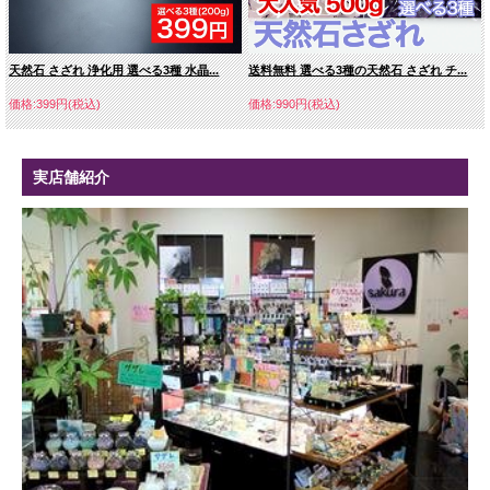
天然石 さざれ 浄化用 選べる3種 水晶...
送料無料 選べる3種の天然石 さざれ チ...
価格:399円(税込)
価格:990円(税込)
実店舗紹介