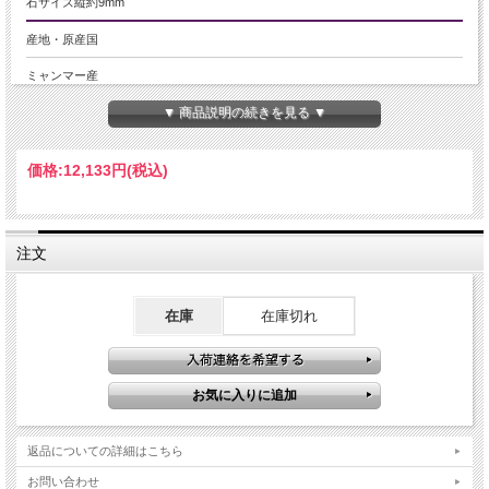
石サイズ縦約9mm
産地・原産国
ミャンマー産
▼ 商品説明の続きを見る ▼
グレードなど
5A
価格:
12,133円
(税込)
名称など
ルビー【紅玉】
注文
商品説明
ルビー ペンダントトップ
在庫
在庫切れ
極上ルビーのペンダントトップです。
ルビーは7月の誕生石でもある為、ジュエリーの定番です。
ルビーが持つ「宝石の女王」としての高級感は、華やかさと上品さを兼ね備えて
おり、年齢問わずオススメです。
【意味合い・云われ・伝承等】
・7月の誕生石
返品についての詳細はこちら
・勝利と情熱の象徴
お問い合わせ
ルビーは古くからカリスマ性を高める石として、権力の象徴として扱われてきま