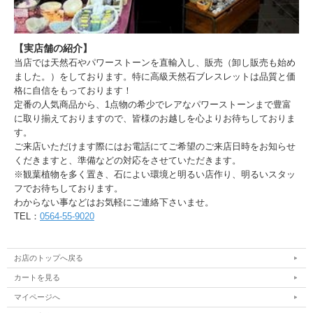
【実店舗の紹介】
当店では天然石やパワーストーンを直輸入し、販売（卸し販売も始め
ました。）をしております。特に高級天然石ブレスレットは品質と価
格に自信をもっております！
定番の人気商品から、1点物の希少でレアなパワーストーンまで豊富
に取り揃えておりますので、皆様のお越しを心よりお待ちしておりま
す。
ご来店いただけます際にはお電話にてご希望のご来店日時をお知らせ
くだきますと、準備などの対応をさせていただきます。
※観葉植物を多く置き、石によい環境と明るい店作り、明るいスタッ
フでお待ちしております。
わからない事などはお気軽にご連絡下さいませ。
TEL：
0564-55-9020
お店のトップへ戻る
カートを見る
マイページへ