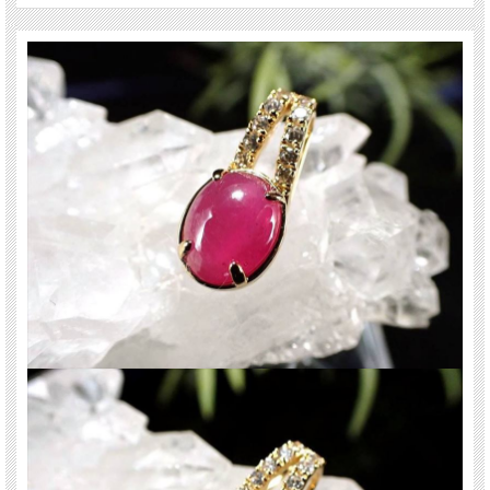
した。
身につけた人の潜在的な魅力を引き出し、異性を惹きつけて出会いのチャンスを
与えてくれるとされています。
古くから人々に愛され、「女性の魅力を高める宝石」として絶大な人気を誇り続
けています。
ご注意事項
※バチカンのデザインは商品画像と異なる場合がございます。 あらかじめご了承
ください。
※天然石ですので細かなカケや凹み、歪な部分やクラックなどがある場合があり
ます。
※天然石商品には透明度・色みに個体差があります。また、出来る限り自然な色
みになるよう撮影を心がけておりますが、お使いのディスプレイ環境によって表
示される色みに差が出る場合があります。ご了承下さい。
※サイズは目安です。細かな誤差が出る場合があります。
※当店で販売しているネックレスチェーンは、ペンダントトップとの組み合わせ
によっては通らない場合があります。 チェーンとセットでご購入希望の方は、お
気軽にお問い合わせ下さい。
関連キーワード
天然石 パワーストーン 海外直輸入 バイヤー厳選 プレゼント ギフト メンズ レデ
ィース 卸し 卸価格 実店舗 ハンドメイド サイズ直し コムローズ comrose vip-ac