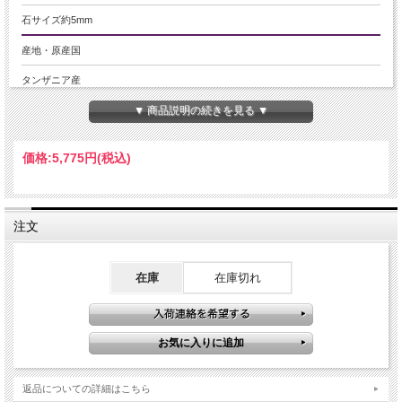
石サイズ約5mm
産地・原産国
タンザニア産
▼ 商品説明の続きを見る ▼
グレードなど
-
価格:
5,775円
(税込)
名称など
タンザナイト
注文
商品説明
極上タンザナイトのペンダントトップが入荷致しました。
12月の誕生石として有名なタンザナイト。
在庫
在庫切れ
紫がかったブルーはとても魅力的です。
タンザナイトの名称はティファニー社の商業名で、正式名称はブルーゾイサイト
といいます。
意味合いは、その落ち着いたブルーにちなんで古代ケルト人に「霊力を授ける魔
法の石」といわれていました。
神の啓示、永遠性、先人の智知を表し、意識を高次元に高めるといわれ、落ち着
返品についての詳細はこちら
きと思慮深い思考で正しい判断を下し、成功に導く力があるとされます。