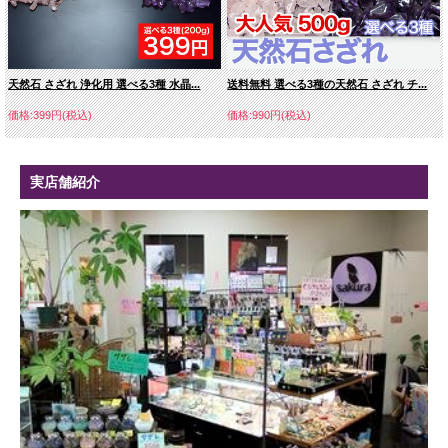
天然石 さざれ 浄化用 選べる3種 水晶...
送料無料 選べる3種の天然石 さざれ チ...
価格:399円(税込)
価格:990円(税込)
実店舗紹介