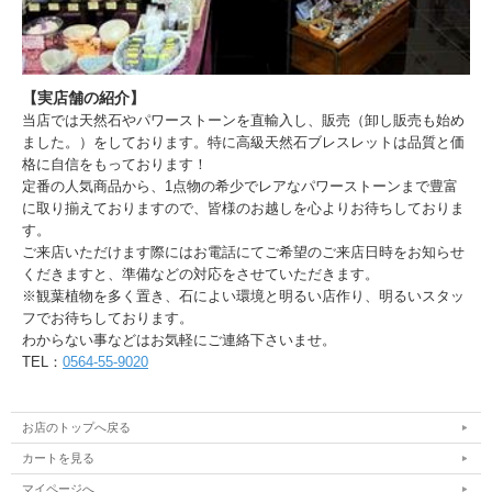
【実店舗の紹介】
当店では天然石やパワーストーンを直輸入し、販売（卸し販売も始め
ました。）をしております。特に高級天然石ブレスレットは品質と価
格に自信をもっております！
定番の人気商品から、1点物の希少でレアなパワーストーンまで豊富
に取り揃えておりますので、皆様のお越しを心よりお待ちしておりま
す。
ご来店いただけます際にはお電話にてご希望のご来店日時をお知らせ
くだきますと、準備などの対応をさせていただきます。
※観葉植物を多く置き、石によい環境と明るい店作り、明るいスタッ
フでお待ちしております。
わからない事などはお気軽にご連絡下さいませ。
TEL：
0564-55-9020
お店のトップへ戻る
カートを見る
マイページへ