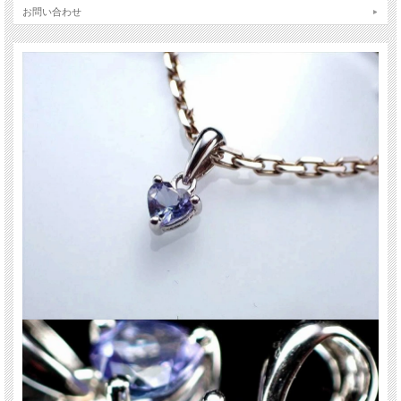
お問い合わせ
ご注意事項
※こちらの商品はペンダントトップ1個売りです。チェーンは付属しません。
※サイズは目安です。 細かな誤差が出る場合があります。
※天然石ですので細かなカケや凹み、歪な部分やクラックなどがある場合があり
ます。
※天然石商品には色みに個体差があります。 また出来る限り自然な色みになるよ
う撮影を心がけておりますが、お使いのディスプレイ環境によって表示される色
みに差が出る場合があります。 ご了承ください。
関連キーワード
天然石 パワーストーン 海外直輸入 バイヤー厳選 プレゼント ギフト メンズ レデ
ィース 卸し 卸価格 実店舗 ハンドメイド サイズ直し コムローズ comrose