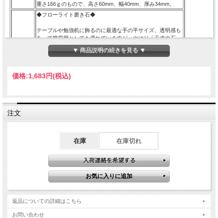
重さ166ｇのもので、高さ60mm、幅40mm、厚み34mm。
◆フローライト磨き石◆
テーブルや勉強机に飾るのに最適な手の平サイズ、透明感も
あって鑑賞用としても優れていますが、やはり「天才の石」
勉強机で集中力アップに効果がありそうです♪
▼ 商品説明の続きを見る ▼
産出される量が限られるため、次回入荷は未定です！ 在庫限
りとなりますのでお早めに！！
価格:
1,683円
(税込)
フローライトは、【天才の石】とも称される事もあり、大人
になるにつれて固定化されてきた思考パターンや抑圧された
感情から自分自身を解き放つ為に働き、子供の頃の自由で無
商品説明
邪気な発想や思考力を高めてくれると云われています。
注文
★ストーンキーワード★
リラックス。
精神の成長。
在庫
在庫切れ
ストレスからの解放。
※重さでの出品なので縦×横の比率はさまざまです。
※まとめての撮影なので選べません、画像の品質のものをラ
ンダムで発送します。
天然石ですので多少の傷、クラックはあります。宜しくお願
い致します。最後にあなたに幸福が訪れますように（*^_^*）
返品についての詳細はこちら
癒しの雑貨と天然石・パワーストーンのお店
?ＣｏｍＲｏｓｅ?ＴＯＰページへ
お問い合わせ