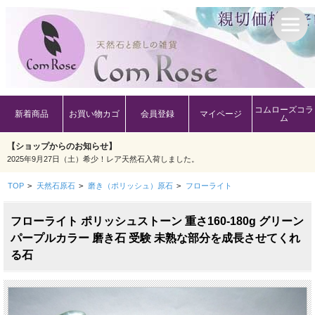
コムローズコラ
新着商品
お買い物カゴ
会員登録
マイページ
ム
【ショップからのお知らせ】
2025年9月27日（土）希少！レア天然石入荷しました。
TOP
>
天然石原石
>
磨き（ポリッシュ）原石
>
フローライト
フローライト ポリッシュストーン 重さ160-180g グリーン
パープルカラー 磨き石 受験 未熟な部分を成長させてくれ
る石