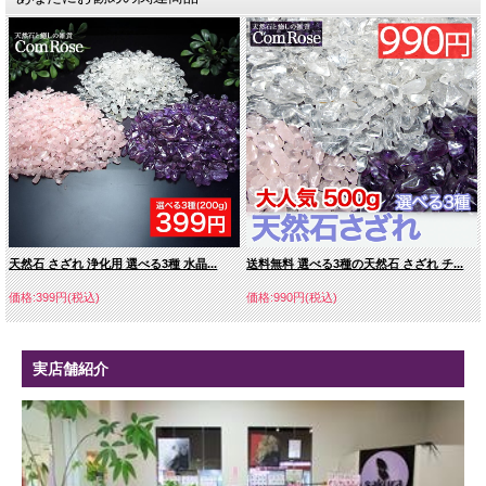
天然石 さざれ 浄化用 選べる3種 水晶...
送料無料 選べる3種の天然石 さざれ チ...
価格:399円(税込)
価格:990円(税込)
実店舗紹介