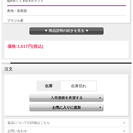
縦約6ミリ 約0.4カラット
産地・原産国
ブラジル産
▼ 商品説明の続きを見る ▼
グレードなど
-
価格:
1,617円
(税込)
名称など
ペタライト【葉長石】
注文
商品説明
天然ペタライト
別名【天使の石】と呼ばれる、ペタライトのルースが限定入荷致しました！！
在庫
在庫切れ
ペタライトは和名で「葉長石」と言い、1800年に発見された鉱物で、ペタライト
という名前はギリシャ語の【葉】という意味のpetalonからきています。
1817年にこの石からはじめてリチウム元素が発見された事でも有名なようです。
この石は、名前の通り破片が葉っぱのような形をしているのが特徴で、カラーバ
リエーションは透明や白、ピンク色や黄色などがあります。
また、ペタライトは土鍋づくりにも使用されており、材料にペタライトを混ぜる
ことで耐熱性が上がり、直火にかけても割れにくくなるという用途もあるそうで
返品についての詳細はこちら
す。
そんな身近な用途に使われる石ですが、実は「天使の石」とも呼ばれ、パワース
お問い合わせ
トーンとしてやニューエイジ系の人たちに人気の石で、瞑想時には第六チャクラ