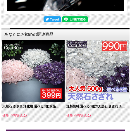
あなたにお勧めの関連商品
天然石 さざれ 浄化用 選べる3種 水晶...
送料無料 選べる3種の天然石 さざれ チ...
価格:399円(税込)
価格:990円(税込)