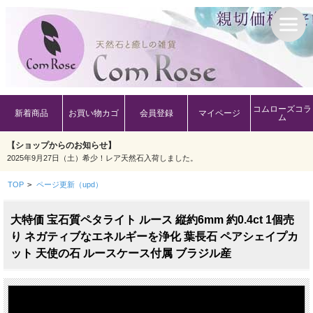
コムローズコラ
新着商品
お買い物カゴ
会員登録
マイページ
ム
【ショップからのお知らせ】
2025年9月27日（土）希少！レア天然石入荷しました。
TOP
>
ページ更新（upd）
大特価 宝石質ペタライト ルース 縦約6mm 約0.4ct 1個売
り ネガティブなエネルギーを浄化 葉長石 ペアシェイプカ
ット 天使の石 ルースケース付属 ブラジル産