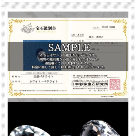
を刺激し自己の守護などにも作用する石とされています。
身に着けることにより陰陽のエネルギーのバランスを整えたり、内分泌系の調和
をもたらすなど細胞や目、筋肉、腸に作用するとも云われています。
無色で超透明なペタライトにカットが施され、シンプルながらも品のあるペタラ
イトルースです！
期間限定の激安価格ですので、お買い逃しなく！！
ストーンキーワード
ネガティブなエネルギーを浄化
直感力、判断力が増す
精神的な強さ、優しさ
ご注意事項
※サイズは目安です。細かな誤差が出る場合があります。
※天然石ですので細かなカケや凹み、歪な部分やクラックなどがある場合があり
ます。
※出来る限り自然な色みになるよう撮影を心がけておりますが、お使いのディス
プレイ環境によって表示される色みに差が出る場合があります。ご了承くださ
い。
関連キーワード
天然石 パワーストーン 海外直輸入 バイヤー厳選 プレゼント ギフト メンズ レデ
ィース 卸し 卸価格 実店舗 ハンドメイド サイズ直し コムローズ comrose