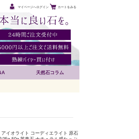
マイページへログイン
カートをみる
&A
天然石コラム
 アイオライト コーディエライト 原石
約35g-50g 菫青石 ナチュラル感たっぷ