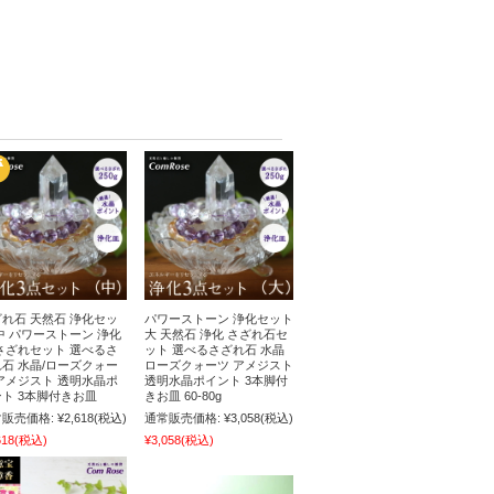
れ石 天然石 浄化セッ
パワーストーン 浄化セット
中 パワーストーン 浄化
大 天然石 浄化 さざれ石セ
さざれセット 選べるさ
ット 選べるさざれ石 水晶
石 水晶/ローズクォー
ローズクォーツ アメジスト
アメジスト 透明水晶ポ
透明水晶ポイント 3本脚付
ト 3本脚付きお皿
きお皿 60-80g
販売価格:
¥2,618
(税込)
通常販売価格:
¥3,058
(税込)
618
(税込)
¥3,058
(税込)