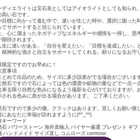
ーディエライトは宝石名としてはアイオライトとしても知られ
の高い石です。
や目標に向かって進む中で、迷いが生じた時や、選択に困った
ってサポートすると信じられています。
た、心に溜まったネガティブなエネルギーや感情を一掃し、思
が期待されます。
人生に迷いがある」「自分を変えたい」「目標を達成したい」
、精神的な強さと自立をサポートしてくれる、頼りになるお守
量限定ですのでお早めに！
注意事項
まとめて出品のため、サイズに多少誤差がでる場合がございま
天然石ですので石によっては色の濃度や鉱物の量などで一点一
出来る限り自然な色みになるよう撮影を心がけておりますが、
示される色みに差が出る場合があります。 ご了承ください。
然石ですので多少の傷、クラックはあります。宜しくお願い致
後にあなたに幸福が訪れますように(*^_^*)
連キーワード
然石 パワーストーン 海外直輸入 バイヤー厳選 プレゼント ギフト
 ハンドメイド サイズ直し コムローズ comrose