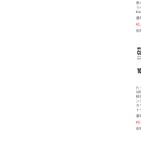
用
う
ko
通
¥1
在庫
た
1
枝
ン
カ
ト
通
¥2
在庫