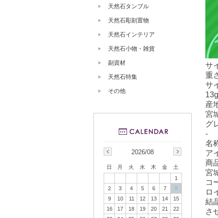
天然石タンブル
天然石彫刻置物
天然石インテリア
天然石小物・雑貨
副資材
サ
重さ
天然石特集
サ
その他
13
産
宮
グ
-
名
2026/08
ア
商
日
月
火
水
木
金
土
宮
1
コ
2
3
4
5
6
7
8
ロ
9
10
11
12
13
14
15
結
16
17
18
19
20
21
22
さ