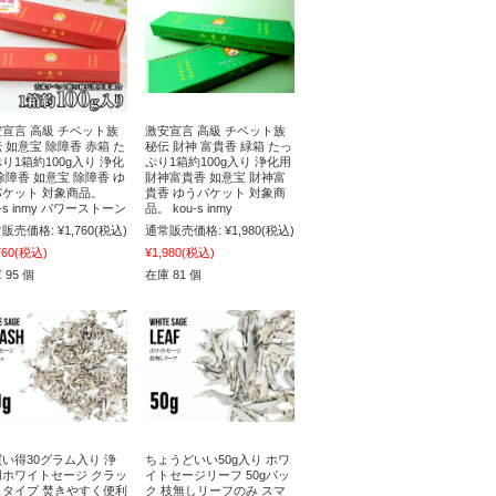
宣言 高級 チベット族
激安宣言 高級 チベット族
 如意宝 除障香 赤箱 た
秘伝 財神 富貴香 緑箱 たっ
り1箱約100g入り 浄化
ぷり1箱約100g入り 浄化用
除障香 如意宝 除障香 ゆ
財神富貴香 如意宝 財神富
パケット 対象商品。
貴香 ゆうパケット 対象商
u-s inmy パワーストーン
品。 kou-s inmy
販売価格:
¥1,760
(税込)
通常販売価格:
¥1,980
(税込)
760
(税込)
¥1,980
(税込)
 95 個
在庫 81 個
い得30グラム入り 浄
ちょうどいい50g入り ホワ
用ホワイトセージ クラッ
イトセージリーフ 50gパッ
ュタイプ 焚きやすく便利
ク 枝無しリーフのみ スマ