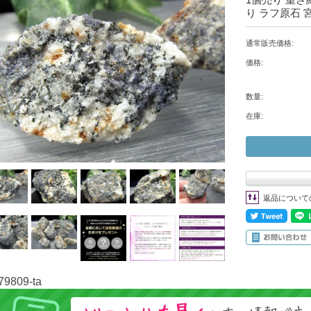
り ラフ原石 
通常販売価格:
価格:
数量:
在庫:
返品について
79809-ta