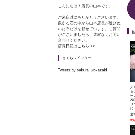
こんにちは！店長の山本です。
ご来店誠にありがとうございます。
数ある石の中から山本店長が選びぬ
いた石だけを載せています。ご質問
がございましたら、遠慮なくお問い
合わせください。
店長日記はこちら >>
さくらツイッター
Tweets by sakura_wokazaki
天
る
ー
2
リ
に
通
¥3