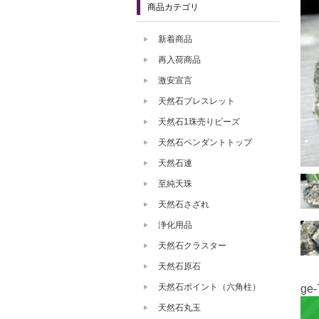
商品カテゴリ
新着商品
再入荷商品
激安宣言
天然石ブレスレット
天然石1珠売りビーズ
天然石ペンダントトップ
天然石連
至純天珠
天然石さざれ
浄化用品
天然石クラスター
天然石原石
天然石ポイント（六角柱）
ge-
天然石丸玉