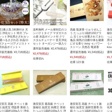
店1番人気 3本脚付き 天
送料無料 メール便対応のコ
高級 龍涎香 りゅうぜんこ
激安
石 浄化セット 特大 ブレ
ンパクトタイプ マダガスカ
う たっぷり1箱約150グラ
秘伝
レット浄化用さざれセッ
ル産 水晶ポイント付 クリ
ム 古くから珍重されてきた
っぷ
 選べるさざれ石 水晶/ロ
スタルチューナー 音叉浄化
逸品 病気の治癒や体を健康
用 
ズクォーツ/アメジスト +
セット オーガンジー袋入り
にする香り inmy -s パワー
う
明水晶ポイント +
ストーン 天然石 竜涎香
ko
通常販売価格:
¥2,479
(税込)
常販売価格:
¥3,718
(税込)
通常販売価格:
¥1,540
(税込)
通常
¥2,479
(税込)
,718
(税込)
¥1,540
(税込)
¥1,
在庫切れ
在庫 123 個
在庫
安宣言 高級 チベット族
激安宣言 最高級 チベット
激安宣言 高級 チベット族
お買
伝 如意宝 増益香 黄箱 た
族秘伝 如意宝 純檀王 茶箱
秘伝 如意宝 薬師甘露香 白
化
ぷり1箱約100g入り 浄化
たっぷり1箱約100g入り 浄
箱 たっぷり1箱約100g入り
シ