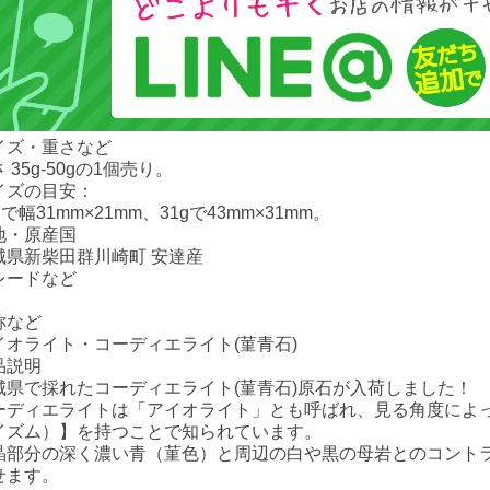
イズ・重さなど
 35g-50gの1個売り。
イズの目安：
gで幅31mm×21mm、31gで43mm×31mm。
地・原産国
城県新柴田群川崎町 安達産
レードなど
称など
イオライト・コーディエライト(菫青石)
品説明
城県で採れたコーディエライト(菫青石)原石が入荷しました！
ーディエライトは「アイオライト」とも呼ばれ、見る角度によ
イズム）】を持つことで知られています。
晶部分の深く濃い青（菫色）と周辺の白や黒の母岩とのコント
せます。