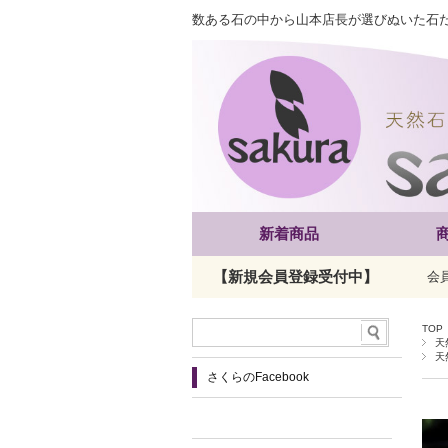
数ある石の中から山本店長が選びぬいた石
新着商品
【新規会員登録受付中】
会
TOP
天
天
さくらのFacebook