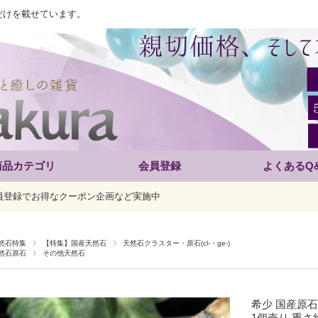
だけを載せています。
商品カテゴリ
会員登録
よくあるQ
員登録でお得なクーポン企画など実施中
然石特集
【特集】国産天然石
天然石クラスター・原石(cl-・ge-)
然石原石
その他天然石
希少 国産原石
1個売り 重さ