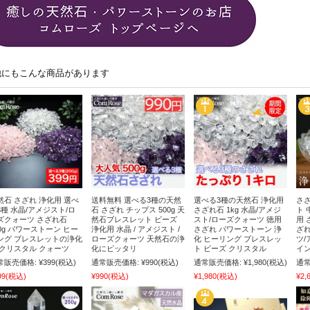
他にもこんな商品があります
然石 さざれ 浄化用 選べ
送料無料 選べる3種の天然
選べる3種の天然石 浄化用
さざ
3種 水晶/アメジスト/ロ
石 さざれ チップス 500g 天
さざれ石 1kg 水晶/アメジ
ト 
ズクォーツ さざれ石
然石ブレスレット ビーズ
スト/ローズクォーツ 徳用
用 
00g パワーストーン ヒー
浄化用 水晶 / アメジスト /
さざれ パワーストーン 浄
ざれ
ング ブレスレットの浄化
ローズクォーツ 天然石の浄
化 ヒーリング ブレスレッ
ツ/
 クリスタル クォーツ
化にピッタリ
ト ビーズ クリスタル
イン
常販売価格:
¥399
(税込)
通常販売価格:
¥990
(税込)
通常販売価格:
¥1,980
(税込)
通常
99
(税込)
¥990
(税込)
¥1,980
(税込)
¥2,