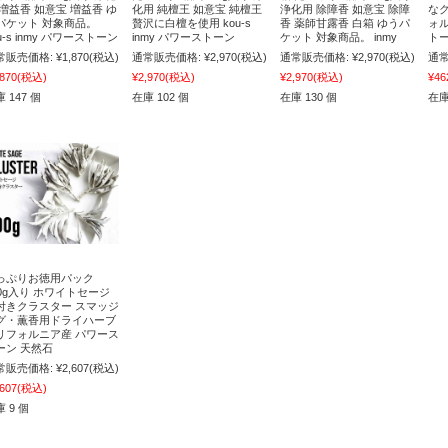
 増益香 如意宝 増益香 ゆ
化用 純檀王 如意宝 純檀王
浄化用 除障香 如意宝 除障
な
パケット 対象商品。
贅沢に白檀を使用 kou-s
香 薬師甘露香 白箱 ゆうパ
ォル
u-s inmy パワーストーン
inmy パワーストーン
ケット 対象商品。 inmy
トー
常販売価格:
¥1,870
(税込)
通常販売価格:
¥2,970
(税込)
通常販売価格:
¥2,970
(税込)
通常
,870
(税込)
¥2,970
(税込)
¥2,970
(税込)
¥46
 147 個
在庫 102 個
在庫 130 個
在庫
っぷりお徳用パック
00g入り ホワイトセージ
付きクラスター スマッジ
グ・薫香用ドライハーブ
リフォルニア産 パワース
ーン 天然石
常販売価格:
¥2,607
(税込)
,607
(税込)
 9 個