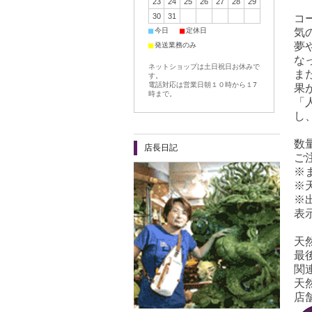
23
24
25
26
27
28
29
30
31
コ
■
■
気
今日
定休日
夢
■
発送業務のみ
な
ネットショップは土日祝日お休みで
ま
す。
電話対応は営業日朝１０時から１7
果
時まで。
「
し
数
店長日記
ご
※
※
※
表
天
最
関
天
店舗