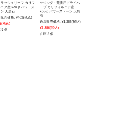
クラッシュリーフ カリフ
ッジング・薫香用ドライハ
ニア産 kou-p パワース
ーブ カリフォルニア産
ン 天然石
kou-p パワーストーン 天然
石
販売価格:
¥462
(税込)
通常販売価格:
¥1,386
(税込)
2
(税込)
¥1,386
(税込)
 5 個
在庫 2 個