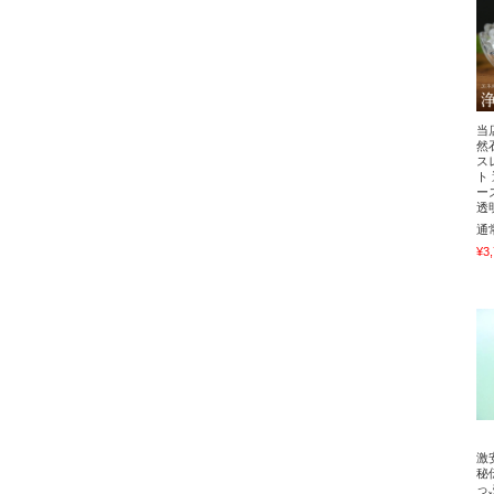
当
然
ス
ト
ー
透
通
¥3
激
秘
っ