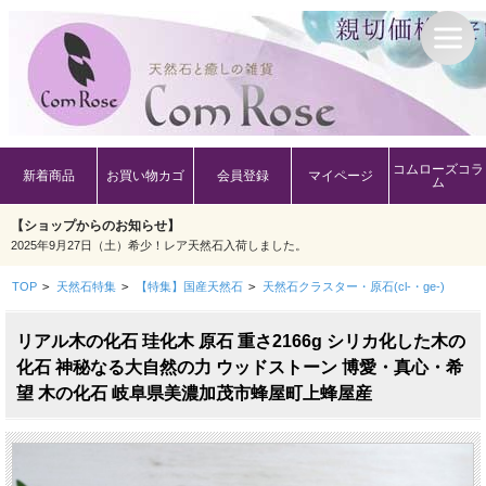
コムローズコラ
新着商品
お買い物カゴ
会員登録
マイページ
ム
【ショップからのお知らせ】
2025年9月27日（土）希少！レア天然石入荷しました。
TOP
>
天然石特集
>
【特集】国産天然石
>
天然石クラスター・原石(cl-・ge-)
リアル木の化石 珪化木 原石 重さ2166g シリカ化した木の
化石 神秘なる大自然の力 ウッドストーン 博愛・真心・希
望 木の化石 岐阜県美濃加茂市蜂屋町上蜂屋産