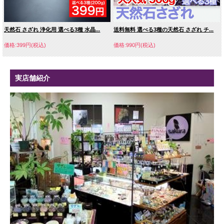
天然石 さざれ 浄化用 選べる3種 水晶...
送料無料 選べる3種の天然石 さざれ チ...
価格:399円(税込)
価格:990円(税込)
実店舗紹介