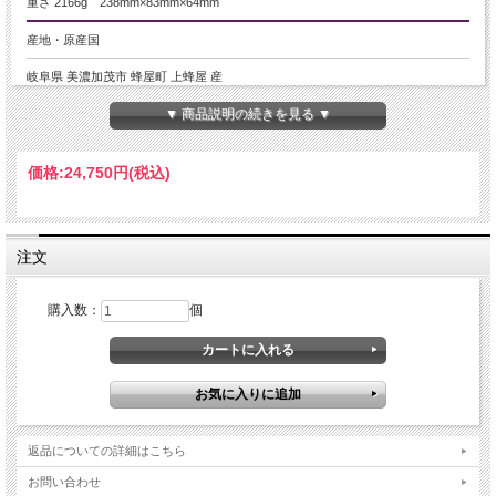
重さ 2166g 238mm×83mm×64mm
産地・原産国
岐阜県 美濃加茂市 蜂屋町 上蜂屋 産
▼ 商品説明の続きを見る ▼
グレードなど
-
価格:
24,750円
(税込)
名称など
珪化木 原石
注文
商品説明
珪化木とは、地中に埋もれた樹木の化石が、珪酸に置き換わったものです。こち
購入数：
個
らの商品は、年輪がわかる程度に元の状態を残していますが、叩き合わせるとキ
ンキンと高い音がするほど珪化しています。
【ストーンキーワード】
・決断力を高める
・固い意志をもてるようになる
・心身の安定
返品についての詳細はこちら
ご注意事項
お問い合わせ