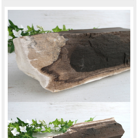
※1点物につき画像は現物を撮影しています。
※天然石ですので細かなカケや凹み、歪な部分やクラックなどがある場合があり
ます。
※出来る限り自然な色みになるよう撮影を心がけておりますが、お使いのディス
プレイ環境によって表示される色みに差が出る場合があります。ご了承下さい。
※サイズは目安です。細かな誤差が出る場合があります。
関連キーワード
天然石 パワーストーン 海外直輸入 バイヤー厳選 プレゼント ギフト メンズ レデ
ィース 卸し 卸価格 実店舗 ハンドメイド サイズ直し コムローズ comrose