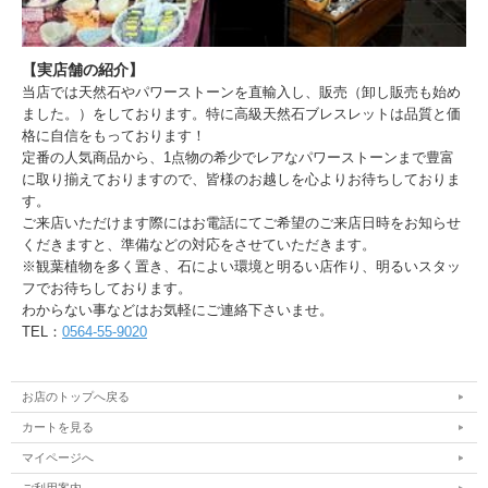
【実店舗の紹介】
当店では天然石やパワーストーンを直輸入し、販売（卸し販売も始め
ました。）をしております。特に高級天然石ブレスレットは品質と価
格に自信をもっております！
定番の人気商品から、1点物の希少でレアなパワーストーンまで豊富
に取り揃えておりますので、皆様のお越しを心よりお待ちしておりま
す。
ご来店いただけます際にはお電話にてご希望のご来店日時をお知らせ
くだきますと、準備などの対応をさせていただきます。
※観葉植物を多く置き、石によい環境と明るい店作り、明るいスタッ
フでお待ちしております。
わからない事などはお気軽にご連絡下さいませ。
TEL：
0564-55-9020
お店のトップへ戻る
カートを見る
マイページへ
ご利用案内