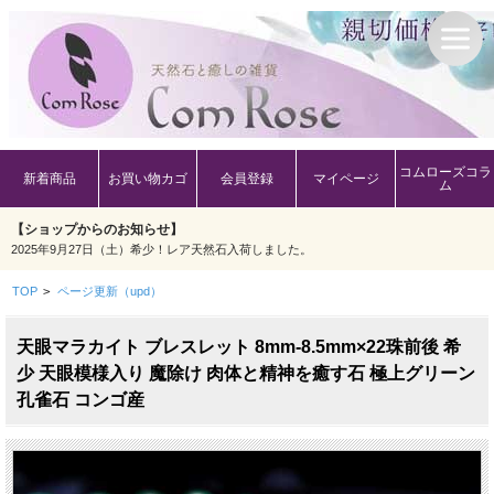
コムローズコラ
新着商品
お買い物カゴ
会員登録
マイページ
ム
【ショップからのお知らせ】
2025年9月27日（土）希少！レア天然石入荷しました。
TOP
>
ページ更新（upd）
天眼マラカイト ブレスレット 8mm-8.5mm×22珠前後 希
少 天眼模様入り 魔除け 肉体と精神を癒す石 極上グリーン
孔雀石 コンゴ産