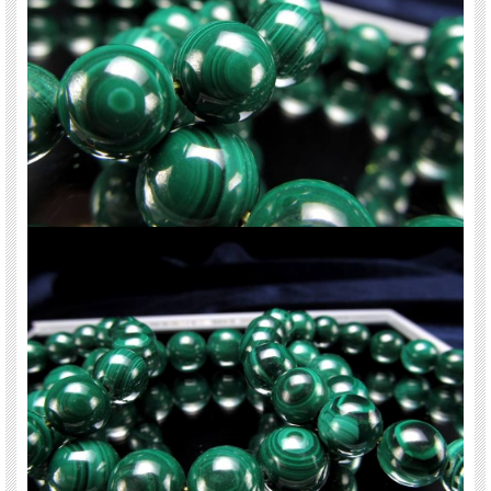
天然石 パワーストーン 海外直輸入 バイヤー厳選 プレゼント ギフト メンズ レデ
ィース 卸し 卸価格 実店舗 ハンドメイド サイズ直し コムローズ comrose