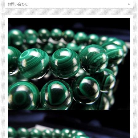
ました！
お問い合わせ
マラカイトは和名を孔雀石といい、その美しいグリーンと模様が羽を広げた孔雀
の様に見える事から、その名前がつけられました。
パワーストーンとしてのマラカイトは、心身の癒しに非常に優れた石です。
心と身体、両面のエネルギー的な毒素や淀みを綺麗にしてくれます。
その他、マラカイトは、持ち主の直観力や洞察力を高めることにより災いを未然
に防いだり、良い未来へ繋がるための判断を助けてくれる石でもあります。
ストーンキーワード
邪気を跳ね返す。
肉体と精神を癒す。
ご注意事項
※この商品は全珠が天眼タイプの珠ではございません。ご了承下さい。
※サイズは目安です。細かな誤差が出る場合があります。
※商品は撮影用ライトを使用して撮影しております。
※天然石ですので細かなカケや凹み、歪な部分やクラックなどがある場合があり
ます。
※ブレスレットは一連状態での仕入れとなっておりますので歪な珠が含まれてい
ることがあります。
※天然石商品には色みに個体差があります。また出来る限り自然な色みになるよ
う撮影を心がけておりますが、お使いのディスプレイ環境によって表示される色
みに差が出る場合があります。ご了承ください。
関連キーワード