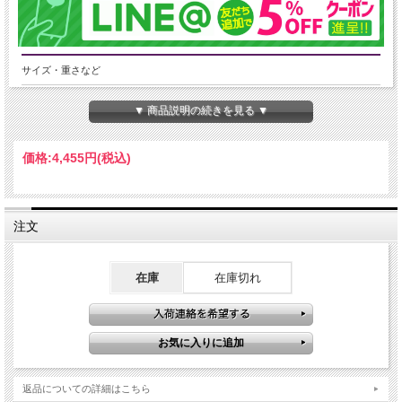
サイズ・重さなど
8mm-8.5mm×22珠前後、 手首回り16.0-16.5cm。
▼ 商品説明の続きを見る ▼
手首回りピッタリに直せます!お買い上げ後コメント欄にて手首回りをお知らせく
ださい。(増やす場合はご相談ください。)
価格:
4,455円
(税込)
産地・原産国
コンゴ産
グレードなど
注文
-
在庫
在庫切れ
名称など
マラカイト【孔雀石】
商品説明
魔除け・肉体と精神を癒す石
返品についての詳細はこちら
とても希少な極上グリーンの天眼タイプ入りマラカイトブレスレットが入荷致し