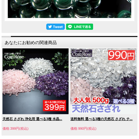
あなたにお勧めの関連商品
天然石 さざれ 浄化用 選べる3種 水晶...
送料無料 選べる3種の天然石 さざれ チ...
価格:399円(税込)
価格:990円(税込)