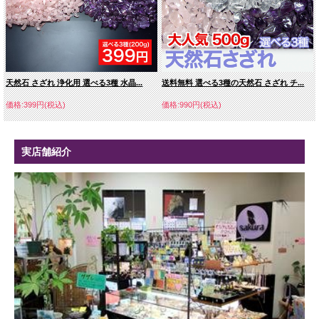
天然石 さざれ 浄化用 選べる3種 水晶...
送料無料 選べる3種の天然石 さざれ チ...
価格:399円(税込)
価格:990円(税込)
実店舗紹介