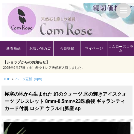
コムローズコラ
新着商品
お買い物カゴ
会員登録
マイページ
ム
【ショップからのお知らせ】
2025年9月27日（土）希少！レア天然石入荷しました。
TOP
>
ページ更新（upd）
極寒の地から生まれた 幻のクォーツ 氷の輝きアイスクォ
ーツ ブレスレット 8mm-8.5mm×23珠前後 ギャランティ
カード付属 ロシア ウラル山脈産 sp