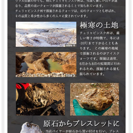
ご注意事項
※天然石ですので細かなカケや凹み、歪な部分やクラックなどがある場合があり
ます。
※出来る限り自然な色みになるよう撮影を心がけておりますが、お使いのディス
プレイ環境によって表示される色みに差が出る場合があります。ご了承下さい。
※ブレスレット、連商品は一連状態での仕入れとなっておりますので歪な珠が含
まれていることがあります。
※サイズは目安です。細かな誤差が出る場合があります。ビーズ石の製造上の仕
様ですのでご了承下さい。
関連キーワード
天然石 パワーストーン 海外直輸入 バイヤー厳選 プレゼント ギフト メンズ レデ
ィース 卸し 卸価格 実店舗 ハンドメイド サイズ直し コムローズ comrose