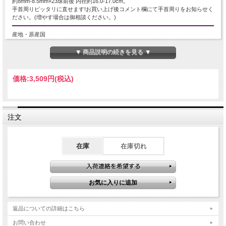
約8mm-8.5mm×23珠前後 内径約16.0-17.0cm。
手首周りピッタリに直せます!お買い上げ後コメント欄にて手首周りをお知らせく
ださい。(増やす場合は御相談ください。)
産地・原産国
ロシア連邦 ウラル山脈 チェリャビンスク州
▼ 商品説明の続きを見る ▼
グレードなど
価格:
3,509円
(税込)
高品質、透明タイプ
名称など
注文
アイスクォーツ/カルセドニー【玉髄】
商品説明
在庫
在庫切れ
ウラル山脈は、地球上で最も古い山脈の一つであり、何億年もの歳月を経て形成
されました。
この山脈は、ユーラシア大陸を横断し、ロシアの西部からカザフスタンの東部ま
で広がっています。
ヒマラヤよりも古く、その地域には強力なエネルギーが蓄積され、ヒマラヤに匹
敵するとさえ言われています。
特に、チェリャビンスク州は、厳しい気候と雪深い山々で知られ、高品質のクォ
返品についての詳細はこちら
ーツが採掘されます。
これが幻のクォーツと呼ばれる理由です。
お問い合わせ