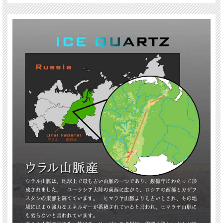
この極寒の地で採掘されるアイスクォーツは、冬には気温が-20℃まで下がる厳し
い環境で生まれます。
通常、6月から8月の短い期間に採掘され、量は非常に少ないです。
当店のバイヤーが原石から直接買い付けを行い、ブレスレットに加工しました。
これは当店だけの限定品で、本物の証明であるギャランティカードも付属してい
ます。
極寒の地から生まれた貴重な天然石を身近に感じることができる逸品です。
数量には限りがありますので、お見逃しなく、お早めにご購入ください。
【意味合い・云われ・伝承等】
カルセドニーは、穏やかなエネルギーを持ち、内なる平和や調和を促進します。
コミュニケーション能力や表現力を高め、心のバランスを整える助けになりま
す。
また、忍耐力や精神力を高め、困難な状況に立ち向かう支援をします。
こちらのアイスクォーツはウラル山脈で採掘されたもので、地球上で最も古い山
脈の一つであり、数億年にわたって形成されたことから、ヒーラーヒマラヤ山脈
以上のパワーが秘められているとも言われています
【カルセドニーは小さな水晶の結晶塊!?】
カルセドニーは、縞のないまたは透き通った多結晶質の石英であり、水晶やメノ
ウなどの仲間です。
両者は同じ石英グループに属し、成分や結晶構造が似ています。
硬度や手触りも同様です。
水晶とカルセドニーを拡大すると、水晶は大きな結晶から構成されていますが、
カルセドニーは微細な結晶の集まりです。 この特徴的な結晶構造を「潜晶質」と
呼びます。
つまり、カルセドニーは小さな水晶の集合体とも言えます。