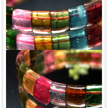
う撮影を心がけておりますが、お使いのディスプレイ環境によって表示される色
みに差が出る場合があります。ご了承ください。
※ブレスレット、連商品は一連状態での仕入れとなっておりますので歪な珠が含
まれていることがあります。
※サイズは目安です。 細かな誤差が出る場合があります。
※レビューは前回仕入れのものです
関連キーワード
天然石 パワーストーン 海外直輸入 バイヤー厳選 プレゼント ギフト メンズ レデ
ィース 卸し 卸価格 実店舗 ハンドメイド サイズ直し コムローズ comrose