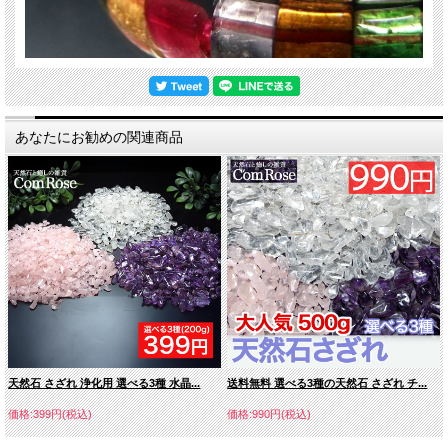
あなたにお勧めの関連商品
天然石 さざれ 浄化用 選べる3種 水晶...
送料無料 選べる3種の天然石 さざれ チ...
価格:399円(税込)
価格:990円(税込)