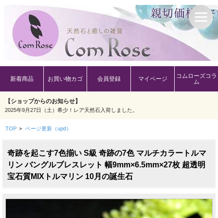
コムローズコラ
新着商品
お買い物カゴ
会員登録
マイページ
ム
【ショップからのお知らせ】
2025年9月27日（土）希少！レア天然石入荷しました。
TOP
>
ページ更新（upd）
奇跡を起こす7色揃い S級 奇跡の7色 マルチカラートルマ
リン バングルブレスレット 幅9mm×6.5mm×27枚 超透明
宝石質MIXトルマリン 10月の誕生石