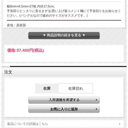
幅9mm×6.5mm×27枚 内径17.5cm。
手首回りピッタリに直せます!お買い上げ後コメント欄にて手首回りをお知らせく
ださい。(バングルなので緩めのサイズがオススメです。)
産地・原産国
ブラジル産
▼ 商品説明の続きを見る ▼
グレードなど
価格:
37,400円
(税込)
-
名称など
注文
マルチカラートルマリン
商品説明
在庫
在庫切れ
７色揃ったマルチカラートルマリン バングルブレスレット
「バイヤー自ら撮影シリーズ」として、この子はここが秀でていますとバイヤー
がイチ押し出来る厳選ブレス。 他にも、バイヤーイチ押しのブレスレットを見た
い方は、検索窓に「バイヤー自ら撮影」と入れてください。
ここがオススメと、バイヤーが自ら撮影して、コメントも記載させて頂きます。
返品についての詳細はこちら
オススメポイント。