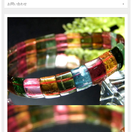
画像の通り、７色揃った激レアバングルの入荷です、全てロイヤルクラスの宝石
お問い合わせ
質トルマリンでありながら、激レアカラーである神の色パープルは薄めの色味な
ので心の目でお願いします。
鑑賞用確定の透明度と色味です。 如何にも奇跡が起きそうなトルマリンを手に
取ってみて下さい。
今回、１本のみの限定入荷ですので、コレクターの方はお早めに♪
赤・橙・黄・緑・青・藍・紫、トルマリンで7色揃えると奇跡が起きると云われ
ています、（紫は薄め）超透明宝石質トルマリンブレスレットです。
再入荷不能の世界に１本級のブレスレットですよ！
色の種類
青・藍・・・・パライバ・インディゴ
ピンク・・・ピンクトルマリン
赤（赤紫）・・・ルベライトトルマリン
緑・・・ヴェルデライトトルマリン
黄（茶）・・・ドラバイトトルマリン
紫・・・パープルトルマリン
少量限定の激安お買い得商品ですのでお早めに！
ご注意事項
※1点物ですので現物を撮影しております。
※天然石ですので細かなカケや凹み、歪な部分やクラックなどがある場合があり
ます。
※天然石商品には色みに個体差があります。また出来る限り自然な色みになるよ