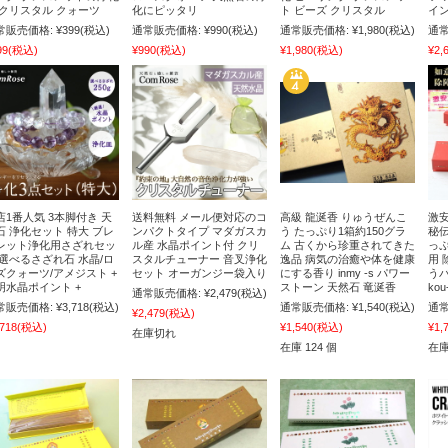
 クリスタル クォーツ
化にピッタリ
ト ビーズ クリスタル
イン
常販売価格:
¥399
(税込)
通常販売価格:
¥990
(税込)
通常販売価格:
¥1,980
(税込)
通常
99
(税込)
¥990
(税込)
¥1,980
(税込)
¥2,
店1番人気 3本脚付き 天
送料無料 メール便対応のコ
高級 龍涎香 りゅうぜんこ
激安
石 浄化セット 特大 ブレ
ンパクトタイプ マダガスカ
う たっぷり1箱約150グラ
秘伝
レット浄化用さざれセッ
ル産 水晶ポイント付 クリ
ム 古くから珍重されてきた
っぷ
 選べるさざれ石 水晶/ロ
スタルチューナー 音叉浄化
逸品 病気の治癒や体を健康
用 
ズクォーツ/アメジスト +
セット オーガンジー袋入り
にする香り inmy -s パワー
う
明水晶ポイント +
ストーン 天然石 竜涎香
ko
通常販売価格:
¥2,479
(税込)
常販売価格:
¥3,718
(税込)
通常販売価格:
¥1,540
(税込)
通常
¥2,479
(税込)
,718
(税込)
¥1,540
(税込)
¥1,
在庫切れ
在庫 124 個
在庫