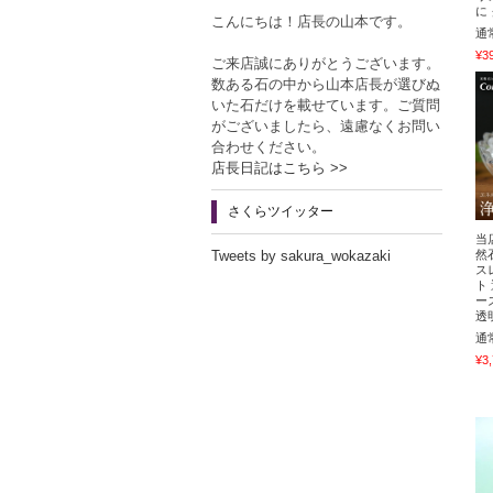
に
こんにちは！店長の山本です。
通
¥3
ご来店誠にありがとうございます。
数ある石の中から山本店長が選びぬ
いた石だけを載せています。ご質問
がございましたら、遠慮なくお問い
合わせください。
店長日記はこちら >>
さくらツイッター
当
然
Tweets by sakura_wokazaki
ス
ト
ー
透
通
¥3