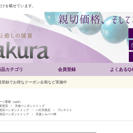
だけを載せています。
商品カテゴリ
会員登録
よくあるQ
員登録でお得なクーポン企画など実施中
ージ更新（upd）
安宣言
天使ペンダントトップ
然石ペンダントトップ
ハ行天然石
プレナイト
然石ペンダントトップ
天使シルバー枠