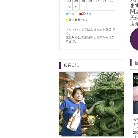
23
24
25
26
27
28
29
ま
30
31
関
■
■
今日
定休日
天
■
発送業務のみ
店舗
ネットショップは土日祝日お休みで
す。
電話対応は営業日朝１０時から１7
時まで。
店長日記
天
る
ー
2
リ