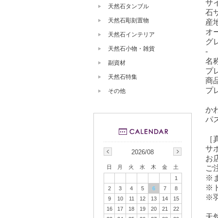
サ
天然石タンブル
石
天然石彫刻置物
産
オ
天然石インテリア
グ
天然石小物・雑貨
-
名
副資材
プ
天然石特集
商
プ
その他
か
パ
［
サ
2026/08
お
ご
日
月
火
水
木
金
土
※
1
※
2
3
4
5
6
7
8
※
9
10
11
12
13
14
15
16
17
18
19
20
21
22
天