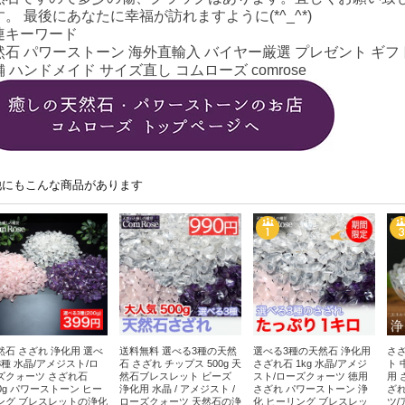
す。 最後にあなたに幸福が訪れますように(*^_^*)
連キーワード
然石 パワーストーン 海外直輸入 バイヤー厳選 プレゼント ギフト
 ハンドメイド サイズ直し コムローズ comrose
他にもこんな商品があります
然石 さざれ 浄化用 選べ
送料無料 選べる3種の天然
選べる3種の天然石 浄化用
さざ
3種 水晶/アメジスト/ロ
石 さざれ チップス 500g 天
さざれ石 1kg 水晶/アメジ
ト 
ズクォーツ さざれ石
然石ブレスレット ビーズ
スト/ローズクォーツ 徳用
用 
00g パワーストーン ヒー
浄化用 水晶 / アメジスト /
さざれ パワーストーン 浄
ざれ
ング ブレスレットの浄化
ローズクォーツ 天然石の浄
化 ヒーリング ブレスレッ
ツ/