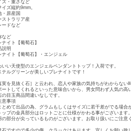
イズ・重さなど
サイズ縦約9mm。
地・原産国
ーストラリア産
レードなど
称など
レナイト【葡萄石】
品説明
レナイト【葡萄石】・エンジェル
わいい天使型のエンジェルペンダントトップ！入荷です。
ステルグリーンが美しいプレナイトです！
真実を見抜く石］と云われ、恋人や家族の気持ちがわからない
ポートしてくれるといった意味合いから、男女問わず人気の高
店の目玉商品間違いなしです。
注意事項
まとめて出品の為、グラムもしくはサイズに若干差がでる場合が
トップの金具部分はロットごとに仕様がかわる事がございます
羽の部分が尖っているものがございます。お取り扱いにご注意
然石ですので多少の傷、クラックはあります。宜しくお願い致し