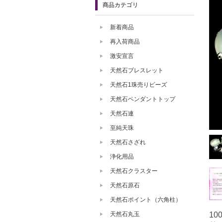
商品カテゴリ
新着商品
再入荷商品
激安宣言
天然石ブレスレット
天然石1珠売りビーズ
天然石ペンダントトップ
天然石連
至純天珠
天然石さざれ
浄化用品
天然石クラスター
天然石原石
天然石ポイント（六角柱）
10
天然石丸玉