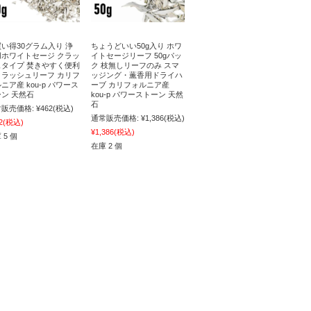
い得30グラム入り 浄
ちょうどいい50g入り ホワ
用ホワイトセージ クラッ
イトセージリーフ 50gパッ
ュタイプ 焚きやすく便利
ク 枝無しリーフのみ スマ
クラッシュリーフ カリフ
ッジング・薫香用ドライハ
ニア産 kou-p パワース
ーブ カリフォルニア産
ン 天然石
kou-p パワーストーン 天然
石
販売価格:
¥462
(税込)
通常販売価格:
¥1,386
(税込)
2
(税込)
¥1,386
(税込)
 5 個
在庫 2 個