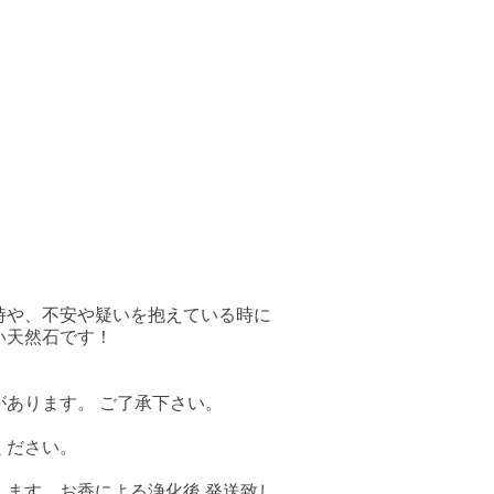
時や、不安や疑いを抱えている時に
い天然石です！
あります。 ご了承下さい。
。
ください。
ます。お香による浄化後 発送致し