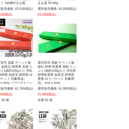
ト 3本脚付きお皿
きお皿 60-80g
販売価格:
¥2,618
(税込)
通常販売価格:
¥3,058
(税込)
618
(税込)
¥3,058
(税込)
宣言 高級 チベット族
激安宣言 高級 チベット族
 如意宝 除障香 赤箱 た
秘伝 財神 富貴香 緑箱 たっ
り1箱約100g入り 浄化
ぷり1箱約100g入り 浄化用
除障香 如意宝 除障香 ゆ
財神富貴香 如意宝 財神富
パケット 対象商品。
貴香 ゆうパケット 対象商
u-s inmy パワーストーン
品。 kou-s inmy
販売価格:
¥1,760
(税込)
通常販売価格:
¥1,980
(税込)
760
(税込)
¥1,980
(税込)
 96 個
在庫 82 個