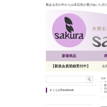
数ある石の中から山本店長が選びぬいた石
新着商品
【新規会員登録受付中】
会
TOP
ペ
激
天
さくらのFacebook
天