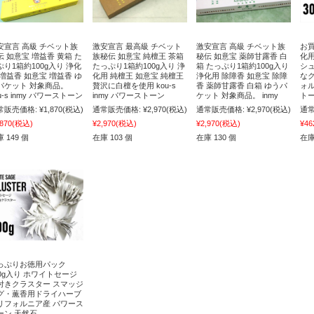
安宣言 高級 チベット族
激安宣言 最高級 チベット
激安宣言 高級 チベット族
お買
伝 如意宝 増益香 黄箱 た
族秘伝 如意宝 純檀王 茶箱
秘伝 如意宝 薬師甘露香 白
化
ぷり1箱約100g入り 浄化
たっぷり1箱約100g入り 浄
箱 たっぷり1箱約100g入り
シ
 増益香 如意宝 増益香 ゆ
化用 純檀王 如意宝 純檀王
浄化用 除障香 如意宝 除障
な
パケット 対象商品。
贅沢に白檀を使用 kou-s
香 薬師甘露香 白箱 ゆうパ
ォル
u-s inmy パワーストーン
inmy パワーストーン
ケット 対象商品。 inmy
トー
常販売価格:
¥1,870
(税込)
通常販売価格:
¥2,970
(税込)
通常販売価格:
¥2,970
(税込)
通常
,870
(税込)
¥2,970
(税込)
¥2,970
(税込)
¥46
 149 個
在庫 103 個
在庫 130 個
在庫
っぷりお徳用パック
00g入り ホワイトセージ
付きクラスター スマッジ
グ・薫香用ドライハーブ
リフォルニア産 パワース
ーン 天然石