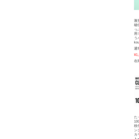
激
秘
っ
用
う
ko
通
¥1
在庫
た
1
枝
ン
カ
ト