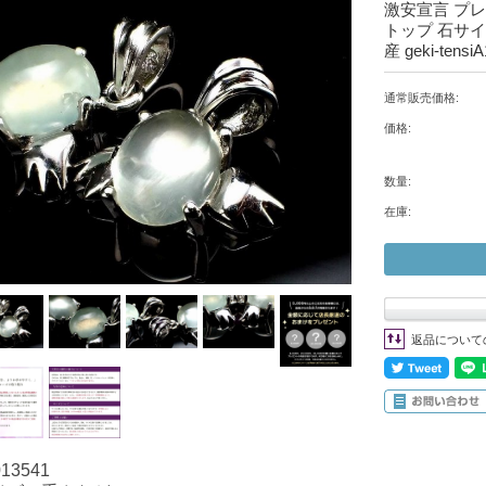
激安宣言 プレ
トップ 石サイ
産 geki-tensiA
通常販売価格:
価格:
数量:
在庫:
返品について
013541