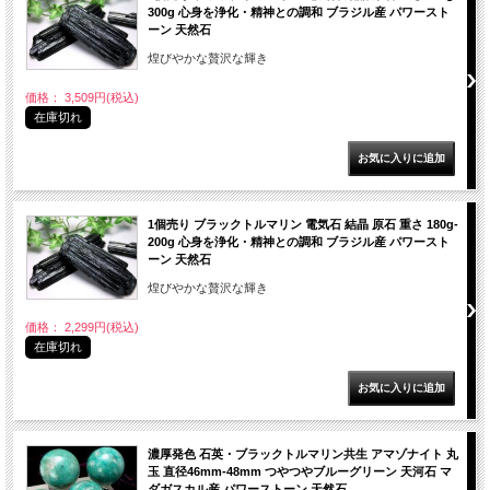
300g 心身を浄化・精神との調和 ブラジル産 パワースト
ーン 天然石
煌びやかな贅沢な輝き
価格： 3,509円(税込)
在庫切れ
1個売り ブラックトルマリン 電気石 結晶 原石 重さ 180g-
200g 心身を浄化・精神との調和 ブラジル産 パワースト
ーン 天然石
煌びやかな贅沢な輝き
価格： 2,299円(税込)
在庫切れ
濃厚発色 石英・ブラックトルマリン共生 アマゾナイト 丸
玉 直径46mm-48mm つやつやブルーグリーン 天河石 マ
ダガスカル産 パワーストーン 天然石