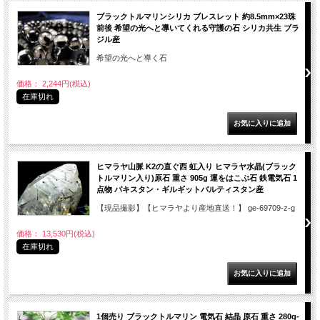
ブラックトルマリンシリカ ブレスレット 約8.5mm×23珠
前後 希望の光へと導いてくれる守護の石 シリカ共生 ブラ
ジル産
希望の光へと導く石
価格： 2,244円(税込)
在庫切れ
ヒマラヤ山脈 K2の直ぐ西 虹入り ヒマラヤ水晶(ブラック
トルマリン入り)原石 重さ 905g 運をはこぶ石 鉄電気石 1
点物 パキスタン・ギルギットバルティスタン産
【現品撮影】【ヒマラヤより産地直送！】 ge-69709-z-g
価格： 13,530円(税込)
在庫切れ
1個売り ブラックトルマリン 電気石 結晶 原石 重さ 280g-