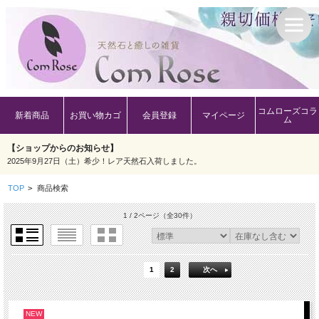
コムローズコラ
新着商品
お買い物カゴ
会員登録
マイページ
ム
【ショップからのお知らせ】
2025年9月27日（土）希少！レア天然石入荷しました。
TOP
>
商品検索
1 / 2ページ
（全30件）
1
2
次へ
NEW