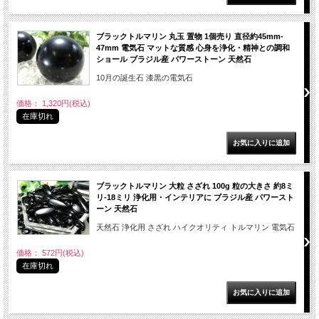
ブラックトルマリン 丸玉 置物 1個売り 直径約45mm-
47mm 電気石 マットな質感 心身を浄化・精神との調和
ショール ブラジル産 パワーストーン 天然石
10月の誕生石 漆黒の電気石
価格： 1,320円(税込)
在庫切れ
ブラックトルマリン 大粒 さざれ 100g 粒の大きさ 約8ミ
リ-18ミリ 浄化用・インテリアに ブラジル産 パワースト
ーン 天然石
天然石 浄化用 さざれ ハイクオリティ トルマリン 電気石
価格： 572円(税込)
在庫切れ