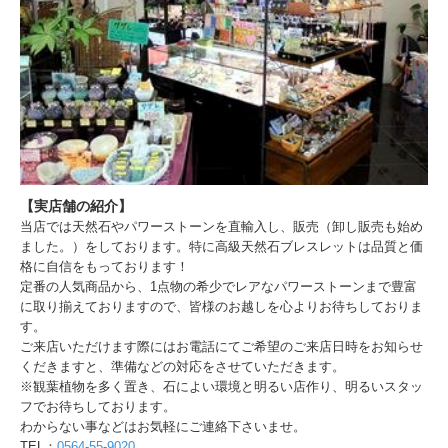
【実店舗の紹介】
当店では天然石やパワーストーンを直輸入し、販売（卸し販売も始め
ました。）をしております。特に高級天然石ブレスレットは品質と価
格に自信をもっております！
定番の人気商品から、1点物の希少でレアなパワーストーンまで豊富
に取り揃えておりますので、皆様のお越しを心よりお待ちしておりま
す。
ご来店いただけます際にはお電話にてご希望のご来店日時をお知らせ
くだきますと、準備などの対応をさせていただきます。
※観葉植物を多く置き、石によい環境と明るい店作り、明るいスタッ
フでお待ちしております。
わからない事などはお気軽にご連絡下さいませ。
TEL：
0564-55-9020