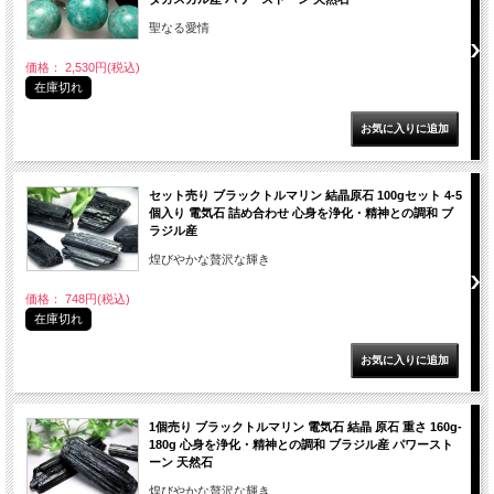
聖なる愛情
価格： 2,530円(税込)
在庫切れ
セット売り ブラックトルマリン 結晶原石 100gセット 4-5
個入り 電気石 詰め合わせ 心身を浄化・精神との調和 ブ
ラジル産
煌びやかな贅沢な輝き
価格： 748円(税込)
在庫切れ
1個売り ブラックトルマリン 電気石 結晶 原石 重さ 160g-
180g 心身を浄化・精神との調和 ブラジル産 パワースト
ーン 天然石
煌びやかな贅沢な輝き