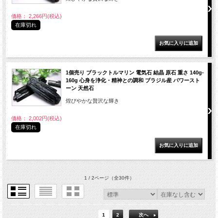
価格： 2,266円(税込)
在庫切れ
1個売り ブラックトルマリン 電気石 結晶 原石 重さ 140g-
160g 心身を浄化・精神との調和 ブラジル産 パワースト
ーン 天然石
煌びやかな贅沢な輝き
価格： 2,002円(税込)
在庫切れ
1 / 2ページ
（全30件）
1
2
次へ