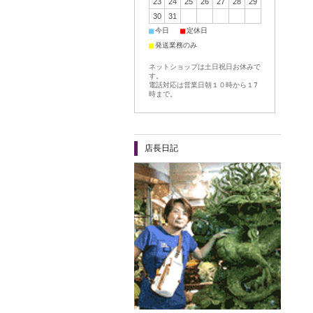
23
24
25
26
27
28
29
30
31
■
■
今日
定休日
■
発送業務のみ
ネットショップは土日祝日お休みで
す。
電話対応は営業日朝１０時から１7
時まで。
店長日記