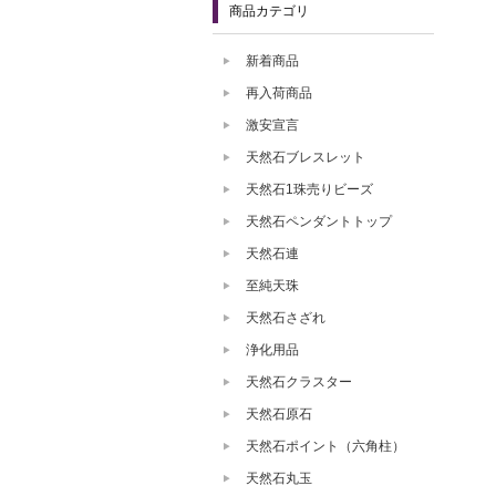
商品カテゴリ
新着商品
再入荷商品
激安宣言
天然石ブレスレット
天然石1珠売りビーズ
天然石ペンダントトップ
天然石連
至純天珠
天然石さざれ
浄化用品
天然石クラスター
天然石原石
天然石ポイント（六角柱）
天然石丸玉