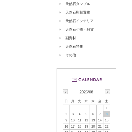
天然石タンブル
天然石彫刻置物
天然石インテリア
天然石小物・雑貨
副資材
天然石特集
その他
2026/08
日
月
火
水
木
金
土
1
2
3
4
5
6
7
8
9
10
11
12
13
14
15
16
17
18
19
20
21
22