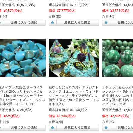
常販売価格:
¥9,570
(税込)
通常販売価格:
¥7,777
(税込)
通常販売価格:
¥3,53
格:
¥9,570
(税込)
価格:
¥7,777
(税込)
価格:
¥3,531
(税込)
庫 1個
在庫 3個
在庫 3個
粒タイプ 天然染色 ターコイズ
癒やしと安らぎの調和 アメジスト
ナチュラル感たっぷ
ざれ 約200g入り 粒の大きさ約
スフィア オルゴナイトピラミッド
ブレスレット 約9mm-
mm-13mm 鮮やかブルーグリー
ツリー・オブ・ライフデザイン 1
前後 優しいふんわり
 美しいターコイズマトリックス
個売り 高さ約5cm前後 ターコイズ
幸運を運ぶ石 別名 
様 浄化用・インテリアに
さざれ入り
イズ アメリカ産
常販売価格:
¥528
(税込)
通常販売価格:
¥1,650
(税込)
通常販売価格:
¥2,89
格:
¥528
(税込)
価格:
¥1,650
(税込)
価格:
¥2,893
(税込)
 14個
在庫 30個
在庫 2個