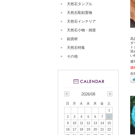
天然石タンブル
天然石彫刻置物
天然石インテリア
天然石小物・雑貨
副資材
高
ダ
ト
天然石特集
深
い
その他
通
価
在
2026/08
日
月
火
水
木
金
土
1
2
3
4
5
6
7
8
9
10
11
12
13
14
15
16
17
18
19
20
21
22