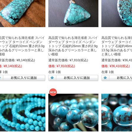
品質で知られる湖北省産 スパイ
高品質で知られる湖北省産 スパイ
高品質で知られる湖
ーウェブ ターコイズ ペンダン
ダーウェブ ターコイズ ペンダン
ダーウェブ ターコイ
トップ 石縦約32mm 重さ約3.0g
トトップ 石縦約26mm 重さ約2.9g
トトップ 石縦約46m
みのあるグリーンカラーと美し
深みのあるグリーンカラーと美し
13.5g 深みのある
模様
い模様
と美しい模様
常販売価格:
¥8,140
(税込)
通常販売価格:
¥7,810
(税込)
通常販売価格:
¥36,4
格:
¥8,140
(税込)
価格:
¥7,810
(税込)
価格:
¥36,410
(税込)
庫 1個
在庫 1個
在庫 1個