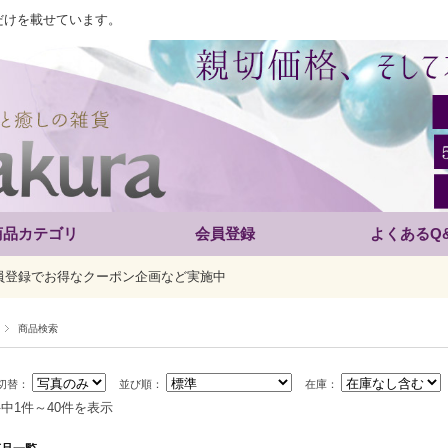
だけを載せています。
商品カテゴリ
会員登録
よくあるQ
員登録でお得なクーポン企画など実施中
商品検索
切替：
並び順：
在庫：
件中1件～40件を表示