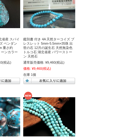
北省産 スパイ
鑑別書 付き 4A 天然ターコイズ ブ
ズ ペンダン
レスレット 5mm-5.5mm×35珠 出
m 重さ約
世の石 12月の誕生石 天然無染色
グリーンカラー
トルコ石 湖北省産 パワーストー
ン 天然石
10
(税込)
通常販売価格:
¥9,460
(税込)
価格:
¥9,460
(税込)
在庫 1個