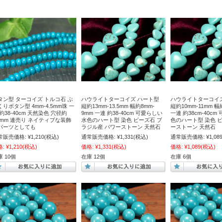
タン型 ターコイズ トルコ石 ぷ
ハウライトターコイズ ハート型
ハウライトターコイ
くりボタン型 4mm-4.5mm珠 一
縦約13mm-13.5mm 幅約8mm-
縦約10mm-11mm 幅
約38-40cm 天然染色 穴径約
9mm 一連 約38-40cm 可愛らしい
一連 約38cm-40c
.8mm 連売り ネイティブな装飾
水色のハート型 染色 ビーズ石 ブ
色のハート型 染色 
パーツとしても
ラジル産 パワーストーン 天然石
ーストーン 天然石
常販売価格:
¥1,210
(税込)
通常販売価格:
¥1,331
(税込)
通常販売価格:
¥1,08
格:
¥1,210
(税込)
価格:
¥1,331
(税込)
価格:
¥1,089
(税込)
 10個
在庫 12個
在庫 6個