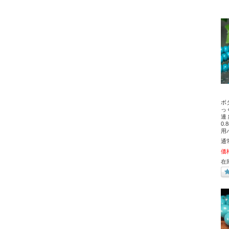
ボ
っ
連 
0
用
通
価
在庫