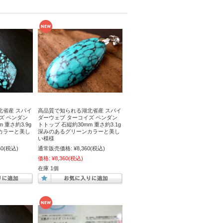
北省産 スパイ
高品質で知られる湖北省産 スパイ
ズ ペンダン
ダーウェブ ターコイズ ペンダン
 重さ約3.9g
トトップ 石縦約30mm 重さ約3.1g
カラーと美し
深みのあるグリーンカラーと美し
い模様
60
(税込)
通常販売価格:
¥8,360
(税込)
価格:
¥8,360
(税込)
在庫 1個