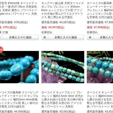
安宣言 約6mm珠 ターコイズ ト
キングマン鉱山産 天然ターコイズ
ターコイズの最高峰
コ石 一連 約37-39cm 天然染色
タンブル ブレスレット 約5mm-
ビューティーターコ
上 天然石 連売り パワーストー
6mm ぷっくりタンブル型 アリゾ
ブレスレット 幅約5m
geki rn-s パワーストーン 天然
ナの大地が育んだワイルドマトリ
ぷっくりタンブル型
クス 星に導かれる守護石
な空青色 12月の誕
常販売価格:
¥781
(税込)
通常販売価格:
¥4,587
(税込)
通常販売価格:
¥7,90
格:
¥781
(税込)
価格:
¥4,587
(税込)
価格:
¥7,909
(税込)
 17個
在庫切れ
在庫切れ
ーコイズの最高峰 スリーピング
ターコイズ キューブカット ブレ
ターコイズ キューブ
ューティーターコイズ タンブル
スレット 幅約2.5mm-3mm 古代か
スレット 幅約4.5mm
レスレット 幅約3mm-4mm前後
ら愛され続ける宝石 天の神が宿る
ら愛され続ける宝石
っくりタンブル型 美しい鮮やか
聖なる守護石 出世の石 アメリカ
聖なる守護石 出世の
空青色 12月の誕生石
産 パワーストーン 天然石
産 パワーストーン 
常販売価格:
¥4,059
(税込)
通常販売価格:
¥3,091
(税込)
通常販売価格:
¥3,65