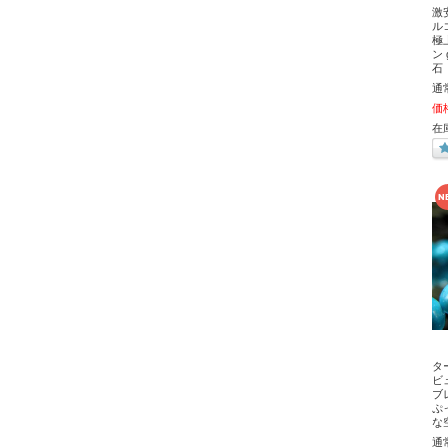
激
ル
極
ン 
石
通
価
在庫
タ
ビ
ブ
ぷ
な
通