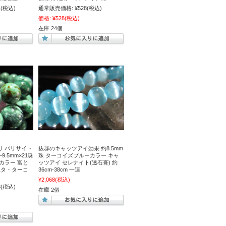
1
(税込)
通常販売価格:
¥528
(税込)
価格:
¥528
(税込)
在庫 24個
り バリサイト
抜群のキャッツアイ効果 約8.5mm
9.5mm×21珠
珠 ターコイズブルーカラー キャ
カラー 富と
ッツアイ セレナイト(透石膏) 約
ユタ・ターコ
36cm-38cm 一連
¥2,068
(税込)
3
(税込)
在庫 2個