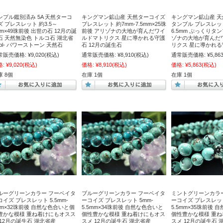
ンプル鑑別済み 5A 天然ターコ
キングマン鉱山産 天然ターコイズ
キングマン鉱山産 
ズ ブレスレット 約3.5～
ブレスレット 約7mm-7.5mm×25珠
タンブル ブレスレット 
mm×49珠前後 出世の石 12月の誕
前後 アリゾナの大地が育んだワイ
6.5mm ぷっくりタ
石 天然無染色 トルコ石 湖北省
ルドマトリクス 星に導かれる守護
ゾナの大地が育んだ
 bl- パワーストーン 天然石
石 12月の誕生石
リクス 星に導かれる
常販売価格:
¥9,020
(税込)
通常販売価格:
¥8,910
(税込)
通常販売価格:
¥5,86
格:
¥9,020
(税込)
価格:
¥8,910
(税込)
価格:
¥5,863
(税込)
庫 8個
在庫 1個
在庫 1個
ルーグリーンカラー フーベイタ
ブルーグリーンカラー フーベイタ
ミントグリーンカラ
コイズ ブレスレット 5.5mm-
ーコイズ ブレスレット 5mm-
ーコイズ ブレスレット
mm×32珠前後 自然な色合いと個
5.5mm×34珠前後 自然な色合いと
5.5mm×35珠前後 
豊かな模様 重ね着けにもオスス
個性豊かな模様 重ね着けにもオス
個性豊かな模様 重
 12月の誕生石 湖北省産
スメ 12月の誕生石 湖北省産
スメ 12月の誕生石 