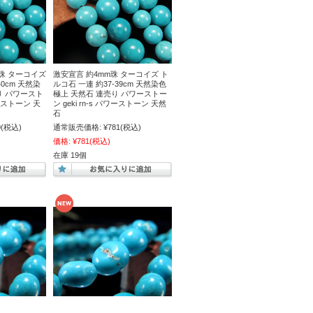
m珠 ターコイズ
激安宣言 約4mm珠 ターコイズ ト
40cm 天然染
ルコ石 一連 約37-39cm 天然染色
り パワースト
極上 天然石 連売り パワーストー
ワーストーン 天
ン geki rn-s パワーストーン 天然
石
0
(税込)
通常販売価格:
¥781
(税込)
価格:
¥781
(税込)
在庫 19個