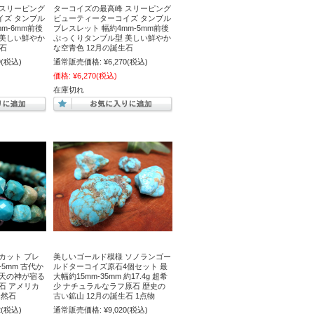
 スリーピング
ターコイズの最高峰 スリーピング
イズ タンブル
ビューティーターコイズ タンブル
m-6mm前後
ブレスレット 幅約4mm-5mm前後
 美しい鮮やか
ぷっくりタンブル型 美しい鮮やか
生石
な空青色 12月の誕生石
9
(税込)
通常販売価格:
¥6,270
(税込)
価格:
¥6,270
(税込)
在庫切れ
カット ブレ
美しいゴールド模様 ソノランゴー
-5mm 古代か
ルドターコイズ原石4個セット 最
 天の神が宿る
大幅約15mm-35mm 約17.4g 超希
石 アメリカ
少 ナチュラルなラフ原石 歴史の
天然石
古い鉱山 12月の誕生石 1点物
2
(税込)
通常販売価格:
¥9,020
(税込)