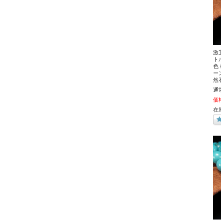
激
ト
色
ーン
然
通
価
在