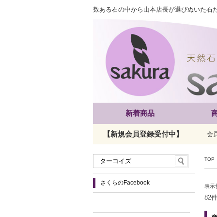
数ある石の中から山本店長が選びぬいた石
新着商品
【新規会員登録受付中】
会
TOP
さくらのFacebook
表示
82