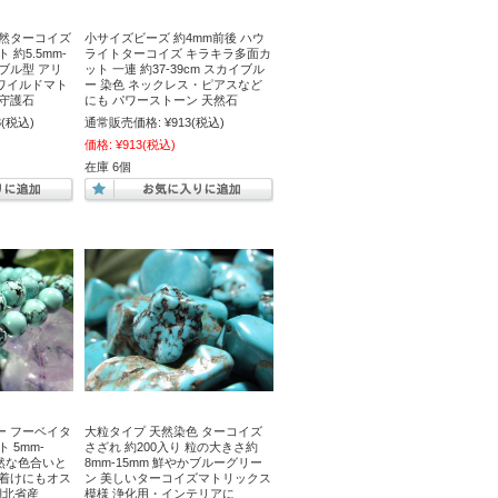
天然ターコイズ
小サイズビーズ 約4mm前後 ハウ
約5.5mm-
ライトターコイズ キラキラ多面カ
ンブル型 アリ
ット 一連 約37-39cm スカイブル
ワイルドマト
ー 染色 ネックレス・ピアスなど
守護石
にも パワーストーン 天然石
3
(税込)
通常販売価格:
¥913
(税込)
価格:
¥913
(税込)
在庫 6個
ー フーベイタ
大粒タイプ 天然染色 ターコイズ
 5mm-
さざれ 約200入り 粒の大きさ約
自然な色合いと
8mm-15mm 鮮やかブルーグリー
ね着けにもオス
ン 美しいターコイズマトリックス
湖北省産
模様 浄化用・インテリアに