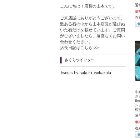
通
こんにちは！店長の山本です。
価
ご来店誠にありがとうございます。
在
数ある石の中から山本店長が選びぬ
いた石だけを載せています。ご質問
がございましたら、遠慮なくお問い
合わせください。
店長日記はこちら >>
さくらツイッター
Tweets by sakura_wokazaki
中
さ
6
ン
模
通
価
在庫