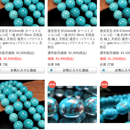
安宣言 約14mm珠 ターコイズ
激安宣言 約10mm珠 ターコイズ
激安宣言 約8-8.5m
ルコ石 一連 約37-39cm 天然染
トルコ石 一連 約37-39cm 天然染
トルコ石 一連 約38-
 極上 天然石 連売り パワースト
色 極上 天然石 連売り パワースト
色 極上 天然石 連売
 geki rn-s パワーストーン 天
ーン geki rn-s パワーストーン 天
ーン geki rn-s パ
石
然石
然石
常販売価格:
¥2,500
(税込)
通常販売価格:
¥1,400
(税込)
通常販売価格:
¥1,10
格:
¥2,500
(税込)
価格:
¥1,400
(税込)
価格:
¥1,100
(税込)
庫 7個
在庫 9個
在庫 27個