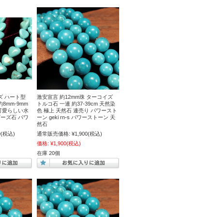
ズ ハート型
激安宣言 約12mm珠 ターコイズ
約8mm-9mm
トルコ石 一連 約37-39cm 天然染
m 可愛らしい水
色 極上 天然石 連売り パワースト
ビーズ石 パワ
ーン geki rn-s パワーストーン 天
然石
9
(税込)
通常販売価格:
¥1,900
(税込)
価格:
¥1,900
(税込)
在庫 20個