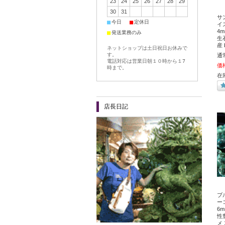
23
24
25
26
27
28
29
30
31
サ
■
■
今日
定休日
イ
4
■
発送業務のみ
生
産
ネットショップは土日祝日お休みで
す。
通
電話対応は営業日朝１０時から１7
価
時まで。
在
店長日記
ブ
ー
6
性
メ