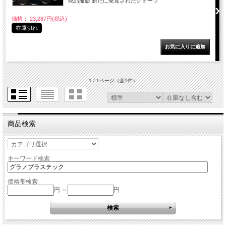
現品撮影 新たに発見されたクォーツ
価格： 23,287円(税込)
在庫切れ
1 / 1ページ
（全1件）
商品検索
キーワード検索
価格帯検索
円 ～
円