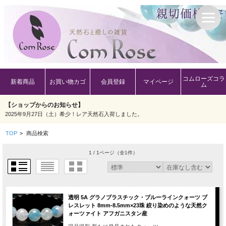
コムローズコラ
新着商品
お買い物カゴ
会員登録
マイページ
ム
【ショップからのお知らせ】
2025年9月27日（土）希少！レア天然石入荷しました。
TOP
>
商品検索
1 / 1ページ
（全1件）
透明 5A グラノブラスチック・ブルーラインクォーツ ブ
レスレット 8mm-8.5mm×23珠 絞り染めのような天然ク
ォーツァイト アフガニスタン産