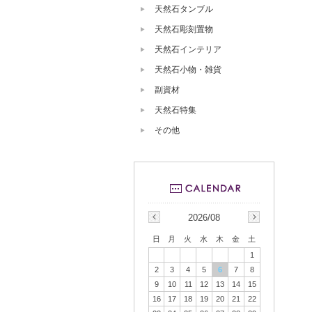
天然石タンブル
天然石彫刻置物
天然石インテリア
天然石小物・雑貨
副資材
天然石特集
その他
2026/08
日
月
火
水
木
金
土
1
2
3
4
5
6
7
8
9
10
11
12
13
14
15
16
17
18
19
20
21
22