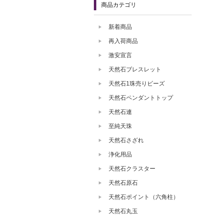
商品カテゴリ
新着商品
再入荷商品
激安宣言
天然石ブレスレット
天然石1珠売りビーズ
天然石ペンダントトップ
天然石連
至純天珠
天然石さざれ
浄化用品
天然石クラスター
天然石原石
天然石ポイント（六角柱）
天然石丸玉