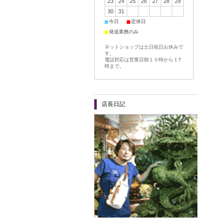
23
24
25
26
27
28
29
30
31
■
■
今日
定休日
■
発送業務のみ
ネットショップは土日祝日お休みで
す。
電話対応は営業日朝１０時から１7
時まで。
店長日記