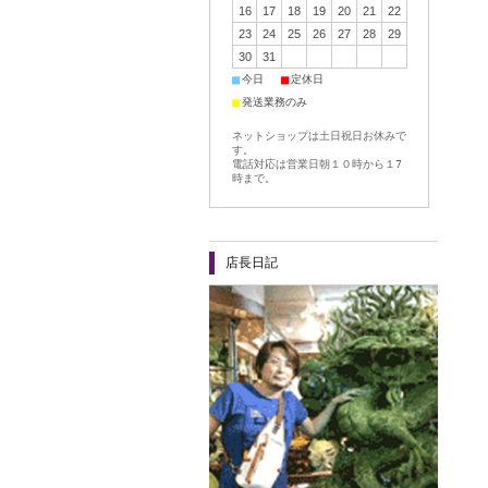
16
17
18
19
20
21
22
23
24
25
26
27
28
29
30
31
■
■
今日
定休日
■
発送業務のみ
ネットショップは土日祝日お休みで
す。
電話対応は営業日朝１０時から１7
時まで。
店長日記