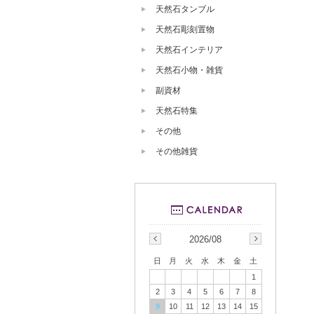
天然石タンブル
天然石彫刻置物
天然石インテリア
天然石小物・雑貨
副資材
天然石特集
その他
その他雑貨
2026/08
日
月
火
水
木
金
土
1
2
3
4
5
6
7
8
9
10
11
12
13
14
15