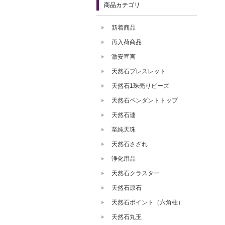
商品カテゴリ
新着商品
再入荷商品
激安宣言
天然石ブレスレット
天然石1珠売りビーズ
天然石ペンダントトップ
天然石連
至純天珠
天然石さざれ
浄化用品
天然石クラスター
天然石原石
天然石ポイント（六角柱）
天然石丸玉