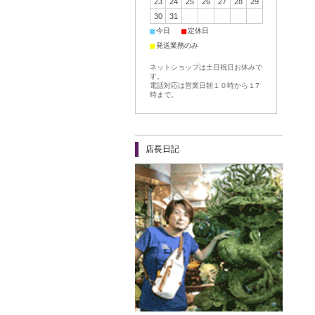
23
24
25
26
27
28
29
30
31
■
■
今日
定休日
■
発送業務のみ
ネットショップは土日祝日お休みで
す。
電話対応は営業日朝１０時から１7
時まで。
店長日記