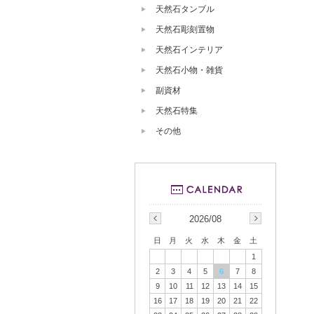
天然石タンブル
天然石彫刻置物
天然石インテリア
天然石小物・雑貨
副資材
天然石特集
その他
2026/08
日
月
火
水
木
金
土
1
2
3
4
5
6
7
8
9
10
11
12
13
14
15
16
17
18
19
20
21
22