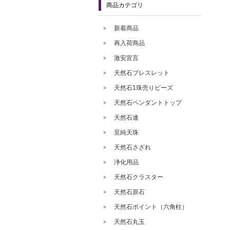
商品カテゴリ
新着商品
再入荷商品
激安宣言
天然石ブレスレット
天然石1珠売りビーズ
天然石ペンダントトップ
天然石連
至純天珠
天然石さざれ
浄化用品
天然石クラスター
天然石原石
天然石ポイント（六角柱）
天然石丸玉