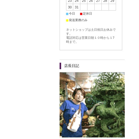
23
24
25
26
27
28
29
30
31
■
■
今日
定休日
■
発送業務のみ
ネットショップは土日祝日お休みで
す。
電話対応は営業日朝１０時から１7
時まで。
店長日記