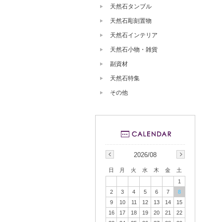
天然石タンブル
天然石彫刻置物
天然石インテリア
天然石小物・雑貨
副資材
天然石特集
その他
2026/08
日
月
火
水
木
金
土
1
2
3
4
5
6
7
8
9
10
11
12
13
14
15
16
17
18
19
20
21
22