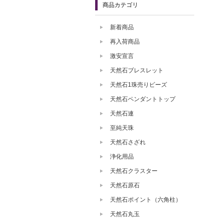
商品カテゴリ
新着商品
再入荷商品
激安宣言
天然石ブレスレット
天然石1珠売りビーズ
天然石ペンダントトップ
天然石連
至純天珠
天然石さざれ
浄化用品
天然石クラスター
天然石原石
天然石ポイント（六角柱）
天然石丸玉