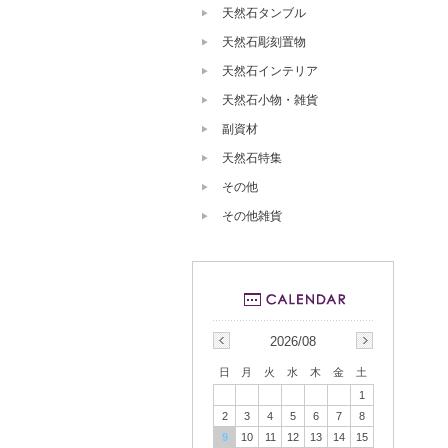
天然石タンブル
天然石彫刻置物
天然石インテリア
天然石小物・雑貨
副資材
天然石特集
その他
その他雑貨
2026/08
日
月
火
水
木
金
土
1
2
3
4
5
6
7
8
9
10
11
12
13
14
15