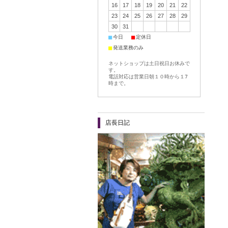
16
17
18
19
20
21
22
23
24
25
26
27
28
29
30
31
■
■
今日
定休日
■
発送業務のみ
ネットショップは土日祝日お休みで
す。
電話対応は営業日朝１０時から１7
時まで。
店長日記