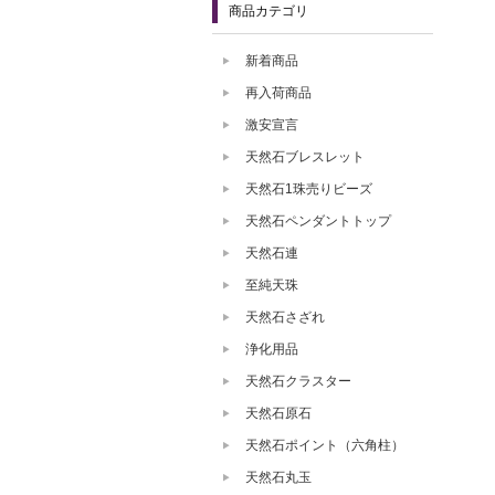
商品カテゴリ
新着商品
再入荷商品
激安宣言
天然石ブレスレット
天然石1珠売りビーズ
天然石ペンダントトップ
天然石連
至純天珠
天然石さざれ
浄化用品
天然石クラスター
天然石原石
天然石ポイント（六角柱）
天然石丸玉