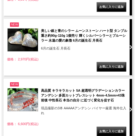
NEW
美しい銀と青のシラー ムーンストーン ハート型 タンブル
重さ約90g-110g 1個売り 輝くシルバーシラーとブルーシ
ラー 永遠の愛の象徴 6月の誕生石 月長石
6月の誕生石 月長石
価格： 2,970円(税込)
NEW
高品質 キラキラカット 5A 超透明グラデーションカラー
アンデシン 多面カットブレスレット 4mm-4.5mm×43珠
前後 中性長石 本当の自分 に近づく変化を促す石
現品撮影の3本 AAAAAアンデシン バイヤー厳選 海外仕入
れ
価格： 6,600円(税込)