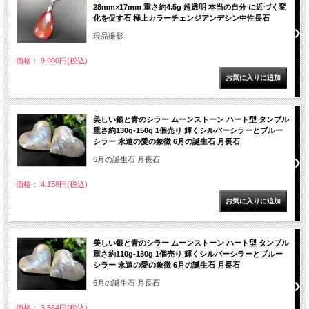
28mm×17mm 重さ約4.5g 超透明 本当の自分 に近づく変
化を促す石 極上カラーチェンジアンデシン中性長石
現品撮影
価格： 9,900円(税込)
美しい銀と青のシラー ムーンストーン ハート型 タンブル
重さ約130g-150g 1個売り 輝くシルバーシラーとブルー
シラー 永遠の愛の象徴 6月の誕生石 月長石
6月の誕生石 月長石
価格： 4,158円(税込)
美しい銀と青のシラー ムーンストーン ハート型 タンブル
重さ約110g-130g 1個売り 輝くシルバーシラーとブルー
シラー 永遠の愛の象徴 6月の誕生石 月長石
6月の誕生石 月長石
価格： 3,564円(税込)