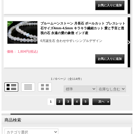
ブルームーンストーン 月長石 ボールカット ブレスレット
石サイズ4mm-4.5mm キラキラ繊細カット 愛と予言と透
視の石 永遠の愛の象徴 インド産
6月誕生石 合わせやすいシンプルデザイン
価格： 1,804円(税込)
1 / 6ページ
（全114件）
1
2
3
4
5
次へ
商品検索