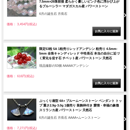
7.5mm×26珠前後 柔らかく優しいピンク色に浮かび上が
るブルーシラー マダガスカル産 パワーストーン
6月の誕生石 月長石
価格： 3,454円(税込)
限定53粒 5A 1粒売りレッドアンデシン 粒売り 4.5mm-
5mm 全珠キャンディレッド 中性長石 本当の自分に近づ
く変化を促す石 チベット産 パワーストーン 天然石
現品撮影の53個 AAAAAアンデシン
価格： 616円(税込)
ぷっくり扇型 4A+ ブルームーンストーン ペンダント トッ
プ 重さ2.9g-3.0g 1個売り 装飾枠付き 愛情・幸福の象徴
スリランカ産 パワーストーン 天然石
6月の誕生石 月長石 AAAA+ムーンストーン
価格： 7,271円(税込)