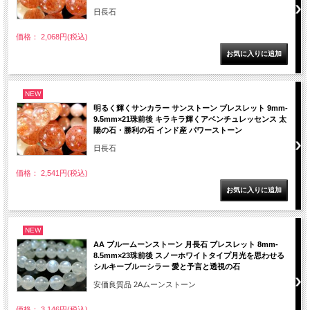
日長石
価格： 2,068円(税込)
NEW
明るく輝くサンカラー サンストーン ブレスレット 9mm-
9.5mm×21珠前後 キラキラ輝くアベンチュレッセンス 太
陽の石・勝利の石 インド産 パワーストーン
日長石
価格： 2,541円(税込)
NEW
AA ブルームーンストーン 月長石 ブレスレット 8mm-
8.5mm×23珠前後 スノーホワイトタイプ月光を思わせる
シルキーブルーシラー 愛と予言と透視の石
安価良質品 2Aムーンストーン
価格： 3,146円(税込)