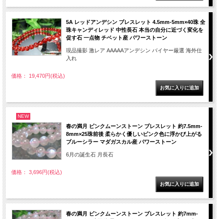
5A レッドアンデシン ブレスレット 4.5mm-5mm×40珠 全
珠キャンディレッド 中性長石 本当の自分に近づく変化を
促す石 一点物 チベット産 パワーストーン
現品撮影 激レア AAAAAアンデシン バイヤー厳選 海外仕
入れ
価格： 19,470円(税込)
NEW
春の満月 ピンクムーンストーン ブレスレット 約7.5mm-
8mm×25珠前後 柔らかく優しいピンク色に浮かび上がる
ブルーシラー マダガスカル産 パワーストーン
6月の誕生石 月長石
価格： 3,696円(税込)
春の満月 ピンクムーンストーン ブレスレット 約7mm-