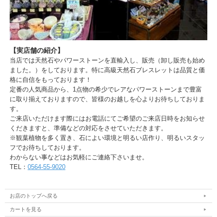
【実店舗の紹介】
当店では天然石やパワーストーンを直輸入し、販売（卸し販売も始め
ました。）をしております。特に高級天然石ブレスレットは品質と価
格に自信をもっております！
定番の人気商品から、1点物の希少でレアなパワーストーンまで豊富
に取り揃えておりますので、皆様のお越しを心よりお待ちしておりま
す。
ご来店いただけます際にはお電話にてご希望のご来店日時をお知らせ
くだきますと、準備などの対応をさせていただきます。
※観葉植物を多く置き、石によい環境と明るい店作り、明るいスタッ
フでお待ちしております。
わからない事などはお気軽にご連絡下さいませ。
TEL：
0564-55-9020
お店のトップへ戻る
カートを見る