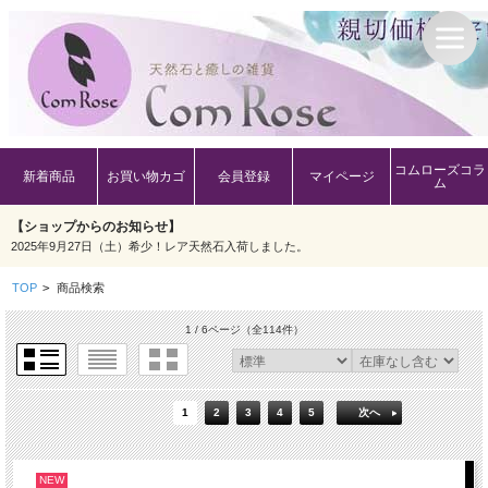
コムローズコラ
新着商品
お買い物カゴ
会員登録
マイページ
ム
【ショップからのお知らせ】
2025年9月27日（土）希少！レア天然石入荷しました。
TOP
>
商品検索
1 / 6ページ
（全114件）
1
2
3
4
5
次へ
NEW