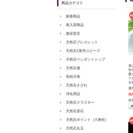
商品カテゴリ
新着商品
再入荷商品
激安宣言
天然石ブレスレット
天然石1珠売りビーズ
天然石ペンダントトップ
昼
天然石連
蛍
最
至純天珠
フ
を
天然石さざれ
通
浄化用品
価
在
天然石クラスター
天然石原石
天然石ポイント（六角柱）
天然石丸玉