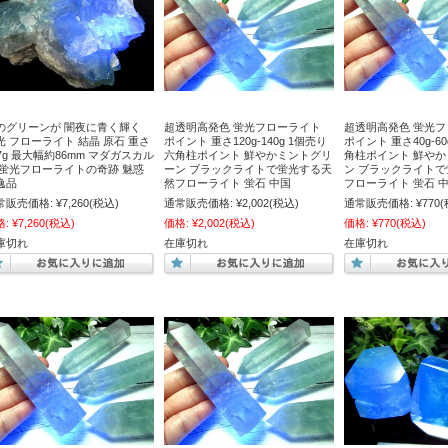
のグリーンが 闇夜に青く輝く
超透明高発色 蛍光フローライト
超透明高発色 蛍光
光 フローライト 結晶 原石 重さ
ポイント 重さ120g-140g 1個売り
ポイント 重さ40g-60
37g 最大幅約86mm マダガスカル
六角柱ポイント 鮮やかミントグリ
角柱ポイント 鮮や
 蛍光フローライトの奇跡 魅惑
ーン ブラックライトで蛍光する天
ン ブラックライト
逸品
然フローライト 蛍石 中国
フローライト 蛍石 
常販売価格:
¥7,260
(税込)
通常販売価格:
¥2,002
(税込)
通常販売価格:
¥770
(
格:
¥7,260
(税込)
価格:
¥2,002
(税込)
価格:
¥770
(税込)
庫切れ
在庫切れ
在庫切れ