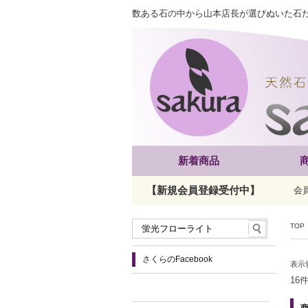
数ある石の中から山本店長が選びぬいた石
新着商品
【新規会員登録受付中】
会
TOP
さくらのFacebook
表示
16