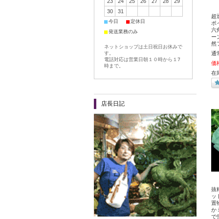
23
24
25
26
27
28
29
30
31
超
■
■
今日
定休日
ポイ
六
■
発送業務のみ
ー
然
ネットショップは土日祝日お休みで
す。
通
電話対応は営業日朝１０時から１7
価
時まで。
在
店長日記
抜
ッ
置物
か
で