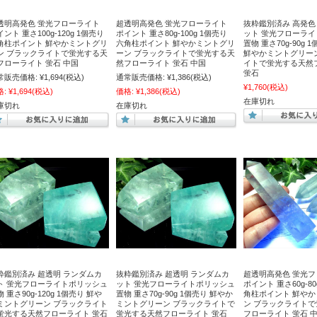
透明高発色 蛍光フローライト
超透明高発色 蛍光フローライト
抜粋鑑別済み 高発色
ント 重さ100g-120g 1個売り
ポイント 重さ80g-100g 1個売り
ット 蛍光フローラ
角柱ポイント 鮮やかミントグリ
六角柱ポイント 鮮やかミントグリ
置物 重さ70g-90g 
ン ブラックライトで蛍光する天
ーン ブラックライトで蛍光する天
鮮やかミントグリー
フローライト 蛍石 中国
然フローライト 蛍石 中国
イトで蛍光する天然
蛍石
常販売価格:
¥1,694
(税込)
通常販売価格:
¥1,386
(税込)
¥1,760
(税込)
格:
¥1,694
(税込)
価格:
¥1,386
(税込)
在庫切れ
庫切れ
在庫切れ
粋鑑別済み 超透明 ランダムカ
抜粋鑑別済み 超透明 ランダムカ
超透明高発色 蛍光
ト 蛍光フローライトポリッシュ
ット 蛍光フローライトポリッシュ
ポイント 重さ60g-80
 重さ90g-120g 1個売り 鮮や
置物 重さ70g-90g 1個売り 鮮やか
角柱ポイント 鮮や
ミントグリーン ブラックライト
ミントグリーン ブラックライトで
ン ブラックライト
蛍光する天然フローライト 蛍石
蛍光する天然フローライト 蛍石
フローライト 蛍石 