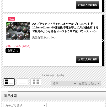
NEW
AA ブラックマトリックスオパール ブレスレット 約
10.5mm-11mm×19珠前後 幸運を呼ぶ10月の誕生石 まる
で銀河のような遊色 オーストラリア産 パワーストーン
黒蛋白石 2Aオパール
価格： 7,425円(税込)
在庫切れ
1 / 1ページ
（全4件）
商品検索