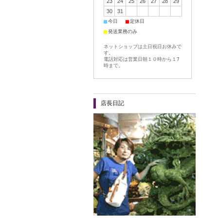
23
24
25
26
27
28
29
30
31
■
■
今日
定休日
■
発送業務のみ
ネットショップは土日祝日お休みで
す。
電話対応は営業日朝１０時から１7
時まで。
店長日記