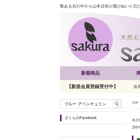
数ある石の中から山本店長が選びぬいた石
新着商品
【新規会員登録受付中】
会
TOP
さくらのFacebook
表示
3件