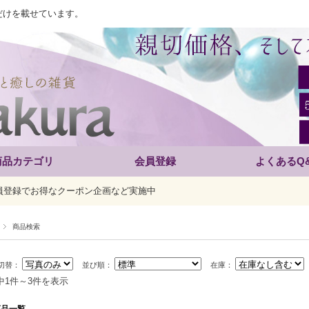
だけを載せています。
商品カテゴリ
会員登録
よくあるQ
員登録でお得なクーポン企画など実施中
商品検索
切替：
並び順：
在庫：
中1件～3件を表示