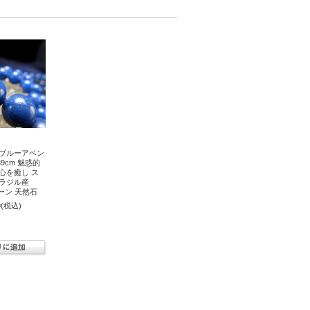
 ブルーアベン
39cm 魅惑的
心を癒し ス
ブラジル産
トーン 天然石
9
(税込)