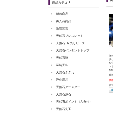
商品カテゴリ
新着商品
再入荷商品
激安宣言
天然石ブレスレット
天然石1珠売りビーズ
天然石ペンダントトップ
激
天然石連
チ
な
至純天珠
ト
ge
天然石さざれ
通
浄化用品
価
在
天然石クラスター
天然石原石
天然石ポイント（六角柱）
天然石丸玉