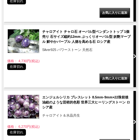
在庫切れ
チャロアイト チャロ石 オーバル型ペンダントトップ 1個
売り 石サイズ縦約12mm ぷっくりオーバル型 妖艶マーブ
ル 鮮やかパープル 人徳を高める石 ロシア産
Silver925 パワーストーン 天然石
価格： 4,730円(税込)
在庫切れ
エンジェルシリカ ブレスレット 8.5mm-9mm×22珠前後
油絵のような芸術的色彩 世界三大ヒーリングストーン ロ
シア産
チャロアイト＆水晶共生
価格： 6,270円(税込)
在庫切れ