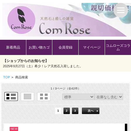
コムローズコラ
新着商品
お買い物カゴ
会員登録
マイページ
ム
【ショップからのお知らせ】
2025年9月27日（土）希少！レア天然石入荷しました。
TOP
>
商品検索
1 / 3ページ
（全42件）
1
2
3
次へ
NEW