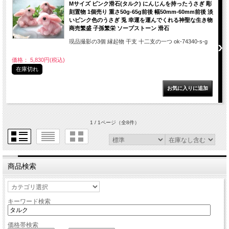
Mサイズ ピンク滑石(タルク) にんじんを持ったうさぎ 彫
刻置物 1個売り 重さ50g-65g前後 幅50mm-60mm前後 淡
いピンク色のうさぎ 兎 幸運を運んでくれる神聖な生き物
商売繁盛 子孫繁栄 ソープストーン 滑石
現品撮影の3個 縁起物 干支 十二支の一つ ok-74340-s-g
価格： 5,830円(税込)
在庫切れ
1 / 1ページ
（全8件）
商品検索
キーワード検索
価格帯検索