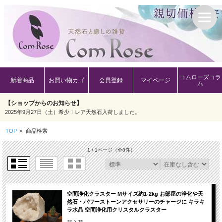
コムローズコラ
新着商品
お買い物カゴ
会員登録
マイページ
ム
【ショップからのお知らせ】
2025年9月27日（土）希少！レア天然石入荷しました。
TOP
>
商品検索
1 / 1ページ
（全8件）
空間浄化クラスター Mサイズ約1-2kg お部屋の浄化や天
然石・パワーストーンアクセサリーのチャージに キラキ
ラ水晶 空間浄化用クリスタルクラスター