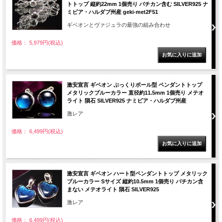
トトップ 縦約22mm 1個売り バチカン含む SILVER925 ナ
ミビア・ハルダブ州産 geki-met2F51
ギベオンとヴァジュラの最強の組み合わせ
価格： 5,979円(税込)
激安宣言 ギベオン ぷっくりボール型 ペンダントトップ
メタリックブルーカラー 直径約11.5mm 1個売り メテオ
ライト 隕石 SILVER925 ナミビア・ハルダブ州産
激レア
価格： 6,499円(税込)
激安宣言 ギベオン ハート型ペンダントトップ メタリック
ブルーカラー Sサイズ 縦約10.5mm 1個売り バチカン含
まない メテオライト 隕石 SILVER925
激レア
価格： 6,499円(税込)