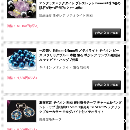
アングラス × テクタイト ブレスレット 8mm×24珠 3種の
隕石が放つ圧倒的パワー 3種の
現品撮影 希少レア メテオライト 隕石
価格： 51,150円(税込)
一粒売り 約8mm-8.5mm珠 メテオライト ギベオン ビー
ズ メタリックブルー 本物 隕石 希少レア サンプル鑑別済
み ナミビア・ハルダブ州産
ギベオン メテオライト 隕石 粒売り
価格： 4,620円(税込)
激安宣言 ギベオン 隕石 羅針盤モチーフ チャーム&ペンダ
ントトップ 直径約11.5mm 1個売り SILVER925 メタリッ
クブルーカラー モルダバイト付メテオライト
羅針盤モチーフ
価格： 8,299円(税込)