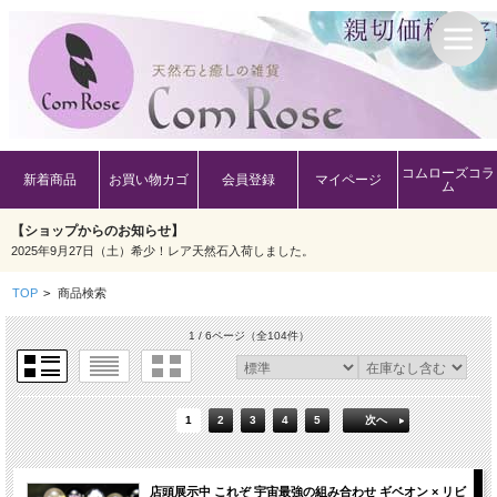
コムローズコラ
新着商品
お買い物カゴ
会員登録
マイページ
ム
【ショップからのお知らせ】
2025年9月27日（土）希少！レア天然石入荷しました。
TOP
>
商品検索
1 / 6ページ
（全104件）
1
2
3
4
5
次へ
店頭展示中 これぞ 宇宙最強の組み合わせ ギベオン × リビ