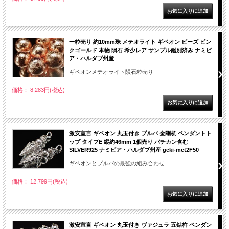
一粒売り 約10mm珠 メテオライト ギベオン ビーズ ピン
クゴールド 本物 隕石 希少レア サンプル鑑別済み ナミビ
ア・ハルダブ州産
ギベオンメテオライト隕石粒売り
価格： 8,283円(税込)
激安宣言 ギベオン 丸玉付き プルパ 金剛杭 ペンダントト
ップ タイプE 縦約46mm 1個売り バチカン含む
SILVER925 ナミビア・ハルダブ州産 geki-met2F50
ギベオンとプルパの最強の組み合わせ
価格： 12,799円(税込)
激安宣言 ギベオン 丸玉付き ヴァジュラ 五鈷杵 ペンダン