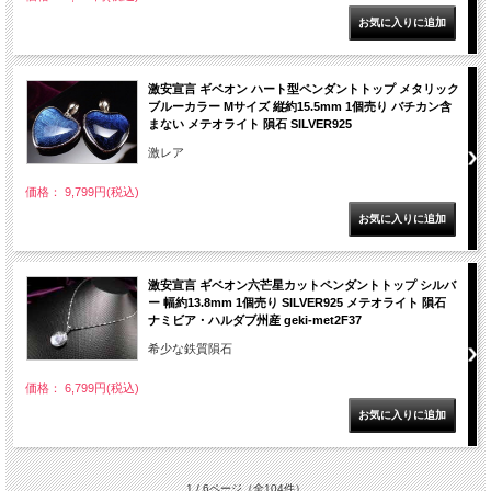
激安宣言 ギベオン ハート型ペンダントトップ メタリック
ブルーカラー Mサイズ 縦約15.5mm 1個売り バチカン含
まない メテオライト 隕石 SILVER925
激レア
価格： 9,799円(税込)
激安宣言 ギベオン六芒星カットペンダントトップ シルバ
ー 幅約13.8mm 1個売り SILVER925 メテオライト 隕石
ナミビア・ハルダブ州産 geki-met2F37
希少な鉄質隕石
価格： 6,799円(税込)
1 / 6ページ
（全104件）