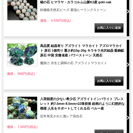
秘の石 ヒマラヤ・カラコルム山脈K2産 geki-sak
卸価格天然石ビーズ 最強ヒーリングストーン
価格： 4,539円(税込)
高品質 結晶有り アズライト マラカイト アズロマラカイ
ト 原石 1個売り 重さ約15g-20g キラキラ光沢結晶 藍銅鉱
原石 中国 安微省産 パワーストーン 天然石
魔除け 共生と調和の石 アズライトマラカイト
価格： 968円(税込)
入荷頻度の少ない希少石 アズライトインバライト ブレス
レット 約7.5mm-8.5mm×22珠前後 絵画のように幻想的な
模様 人生をサポートしてくれる石 ペルー産
近年発見された激レア混合石
価格： 7,920円(税込)