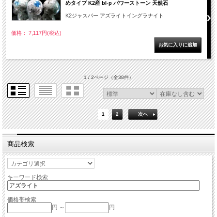
めタイプ K2産 bl-p パワーストーン 天然石
K2ジャスパー アズライトイングラナイト
価格： 7,117円(税込)
1 / 2ページ
（全38件）
1
2
次へ
商品検索
キーワード検索
価格帯検索
円 ～
円