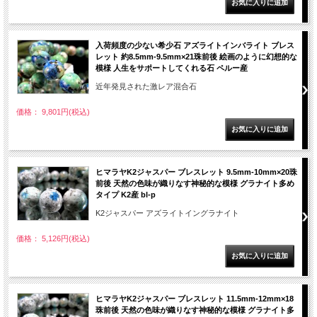
入荷頻度の少ない希少石 アズライトインバライト ブレス
レット 約8.5mm-9.5mm×21珠前後 絵画のように幻想的な
模様 人生をサポートしてくれる石 ペルー産
近年発見された激レア混合石
価格： 9,801円(税込)
ヒマラヤK2ジャスパー ブレスレット 9.5mm-10mm×20珠
前後 天然の色味が織りなす神秘的な模様 グラナイト多め
タイプ K2産 bl-p
K2ジャスパー アズライトイングラナイト
価格： 5,126円(税込)
ヒマラヤK2ジャスパー ブレスレット 11.5mm-12mm×18
珠前後 天然の色味が織りなす神秘的な模様 グラナイト多